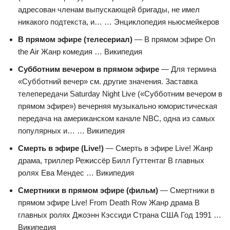
адресован членам выпускающей бригады, не имел
никакого подтекста, и… … Энциклопедия ньюсмейкеров
В прямом эфире (телесериал)
— В прямом эфире On
the Air Жанр комедия … Википедия
Субботним вечером в прямом эфире
— Для термина
«Субботний вечер» см. другие значения. Заставка
телепередачи Saturday Night Live («Субботним вечером в
прямом эфире») вечерняя музыкально юмористическая
передача на американском канале NBC, одна из самых
популярных и… … Википедия
Смерть в эфире (Live!)
— Смерть в эфире Live! Жанр
драма, триллер Режиссёр Билл Гуттентаг В главных
ролях Ева Мендес … Википедия
Смертники в прямом эфире (фильм)
— Смертники в
прямом эфире Live! From Death Row Жанр драма В
главных ролях Джоэнн Кэссиди Страна США Год 1991 …
Википедия