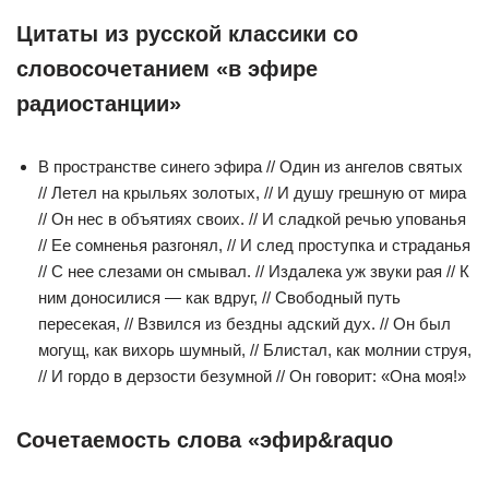
Цитаты из русской классики со
словосочетанием «в эфире
радиостанции»
В пространстве синего эфира // Один из ангелов святых
// Летел на крыльях золотых, // И душу грешную от мира
// Он нес в объятиях своих. // И сладкой речью упованья
// Ее сомненья разгонял, // И след проступка и страданья
// С нее слезами он смывал. // Издалека уж звуки рая // К
ним доносилися — как вдруг, // Свободный путь
пересекая, // Взвился из бездны адский дух. // Он был
могущ, как вихорь шумный, // Блистал, как молнии струя,
// И гордо в дерзости безумной // Он говорит: «Она моя!»
Сочетаемость слова «эфир&raquo