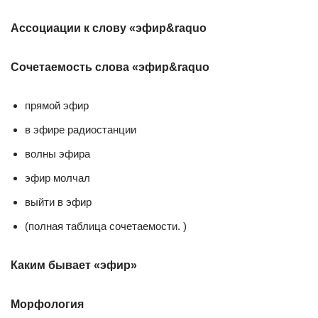
Ассоциации к слову «эфир&raquo
Сочетаемость слова «эфир&raquo
прямой эфир
в эфире радиостанции
волны эфира
эфир молчал
выйти в эфир
(полная таблица сочетаемости. )
Каким бывает «эфир»
Морфология