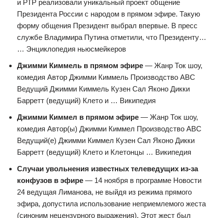
и РТР реализовали уникальный проект общение
Президента России с народом в прямом эфире. Такую
форму общения Президент выбрал впервые. В пресс
службе Владимира Путина отметили, что Президенту…
… Энциклопедия ньюсмейкеров
Джимми Киммель в прямом эфире
— Жанр Ток шоу,
комедия Автор Джимми Киммель Производство ABC
Ведущий Джимми Киммель Кузен Сал Яконо Дикки
Барретт (ведущий) Клето и … Википедия
Джимми Киммел в прямом эфире
— Жанр Ток шоу,
комедия Автор(ы) Джимми Киммел Производство ABC
Ведущий(е) Джимми Киммел Кузен Сал Яконо Дикки
Барретт (ведущий) Клето и Клетонцы … Википедия
Случаи увольнения известных телеведущих из-за
конфузов в эфире
— 14 ноября в программе Новости
24 ведущая Лиманова, не выйдя из режима прямого
эфира, допустила использование неприемлемого жеста
(синоним нецензурного выражения). Этот жест был