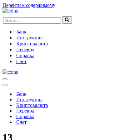
Перейти к содержимому
Искать...
Банк
Инструкция
Криптовалюта
Перевод
Справка
Счет
Меню
навигации
Меню
навигации
Банк
Инструкция
Криптовалюта
Перевод
Справка
Счет
13