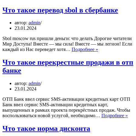
такое
пролонгация
Что такое перевод sbol в сбербанке
вклада
в
автор:
admin
тинькофф
23.01.2024
Sbol moscow rus пришли деньги: что делать Дорогие читатели
Мир Доступа! Вместе — мы сила! Вместе — мы легион! Если
Что
каждый из Нас переведет хотя…
Подробнее »
такое
перевод
Что такое перекрестные продажи в отп
sbol
банке
в
сбербанке
автор:
admin
23.01.2024
ОТП Банк ввел сервис SMS-активации кредитных карт ОТП
Банк ввел сервис SMS-активации кредитных карт,
выпущенных в рамках проекта перекрёстных продаж. Чтобы
Что
воспользоваться новой услугой, необходимо…
Подробнее »
так
пер
Что такое норма дисконта
про