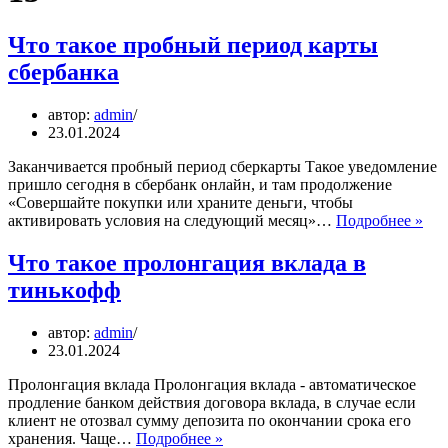
Что такое пробный период карты
сбербанка
автор:
admin
23.01.2024
Заканчивается пробный период сберкарты Такое уведомление
пришло сегодня в сбербанк онлайн, и там продолжение
«Совершайте покупки или храните деньги, чтобы
Что
активировать условия на следующий месяц»…
Подробнее »
так
пр
Что такое пролонгация вклада в
пер
тинькофф
кар
сбе
автор:
admin
23.01.2024
Пролонгация вклада Пролонгация вклада ­­­- автоматическое
продление банком действия договора вклада, в случае если
клиент не отозвал сумму депозита по окончании срока его
Что
хранения. Чаще…
Подробнее »