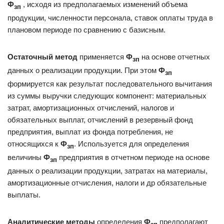
Ф
, исходя из предполагаемых изменений объема
зп
продукции, численности персонала, ставок оплаты труда в
плановом периоде по сравнению с базисным.
Остаточный метод
применяется
Ф
на основе отчетных
зп
данных о реализации продукции. При этом
Ф
зп
формируется как результат последовательного вычитания
из суммы выручки следующих компонент: материальных
затрат, амортизационных отчислений, налогов и
обязательных выплат, отчислений в резервный фонд
предприятия, выплат из фонда потребления, не
относящихся к
Ф
. Используется для определения
зп
величины
Ф
предприятия в отчетном периоде на основе
зп
данных о реализации продукции, затратах на материалы,
амортизационные отчисления, налоги и др обязательные
выплаты.
Аналитические методы
определения
Ф
предполагают