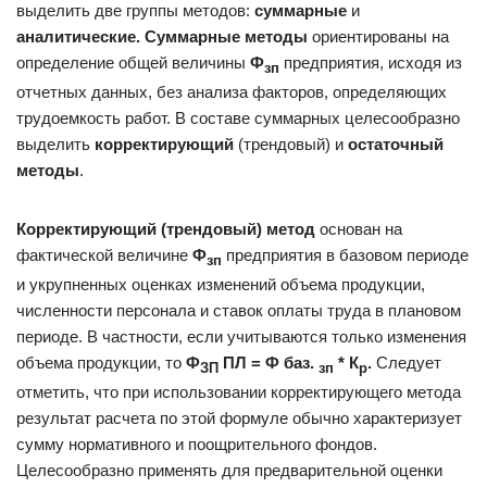
выделить две группы методов:
суммарные
и
аналитические. Суммарные методы
ориентированы на
определение общей величины
Ф
предприятия, исходя из
зп
отчетных данных, без анализа факторов, определяющих
трудоемкость работ. В составе суммарных целесообразно
выделить
корректирующий
(трендовый) и
остаточный
методы
.
Корректирующий (трендовый) метод
основан на
фактической величине
Ф
предприятия в базовом периоде
зп
и укрупненных оценках изменений объема продукции,
численности персонала и ставок оплаты труда в плановом
периоде. В частности, если учитываются только изменения
объема продукции, то
Ф
ПЛ
= Ф
баз.
* К
.
Следует
ЗП
зп
р
отметить, что при использовании корректирующего метода
результат расчета по этой формуле обычно характеризует
сумму нормативного и поощрительного фондов.
Целесообразно применять для предварительной оценки