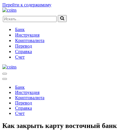
Перейти к содержимому
Искать...
Банк
Инструкция
Криптовалюта
Перевод
Справка
Счет
Меню
навигации
Меню
навигации
Банк
Инструкция
Криптовалюта
Перевод
Справка
Счет
Как закрыть карту восточный банк