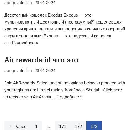
автор:
admin
23.01.2024
Десктопный кошелек Exodus Exodus — это
мультивалютный десктопный (программный) кошелек для
хранения криптовалюты и выполнения различных операций
с криптовалютами. Exodus — это надежный кошелек
с…
Подробнее »
Air rewards id что это
автор:
admin
23.01.2024
Join AirRewards Select one of the options below to proceed with
your registration: I travel mainly from/to/via Sharjah: Click here
to register with Air Arabia…
Подробнее »
← Ранее
1
…
171
172
173