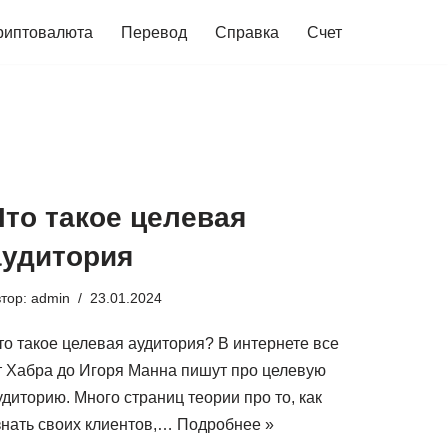
риптовалюта
Перевод
Справка
Счет
Что такое целевая
аудитория
втор:
admin
23.01.2024
то такое целевая аудитория? В интернете все
т Хабра до Игоря Манна пишут про целевую
удиторию. Много страниц теории про то, как
знать своих клиентов,…
Подробнее »