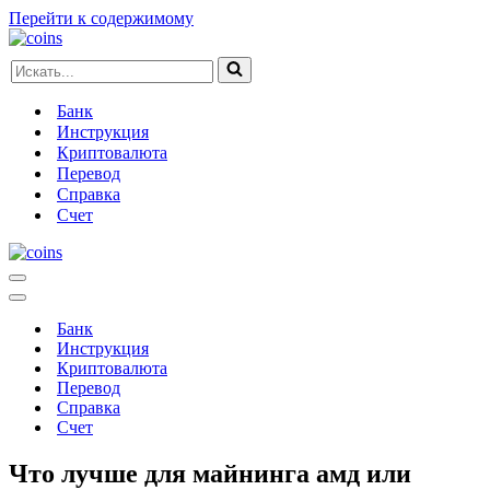
Перейти к содержимому
Искать...
Банк
Инструкция
Криптовалюта
Перевод
Справка
Счет
Меню
навигации
Меню
навигации
Банк
Инструкция
Криптовалюта
Перевод
Справка
Счет
Что лучше для майнинга амд или