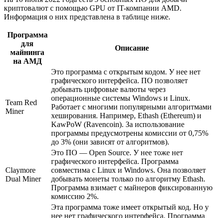
криптовалют с помощью GPU от IT-компании AMD.
Информация о них представлена в таблице ниже.
Программа
для
Описание
майнинга
на АМД
Это программа с открытым кодом. У нее нет
графического интерфейса. ПО позволяет
добывать цифровые валюты через
операционные системы Windows и Linux.
Team Red
Работает с многими популярными алгоритмами
Miner
хеширования. Например, Ethash (Ethereum) и
KawPoW (Ravencoin). За использование
программы предусмотрены комиссии от 0,75%
до 3% (они зависят от алгоритмов).
Это ПО — Open Source. У нее тоже нет
графического интерфейса. Программа
Claymore
совместима с Linux и Windows. Она позволяет
Dual Miner
добывать монеты только по алгоритму Ethash.
Программа взимает с майнеров фиксированную
комиссию 2%.
Эта программа тоже имеет открытый код. Но у
нее нет графического интерфейса. Программа