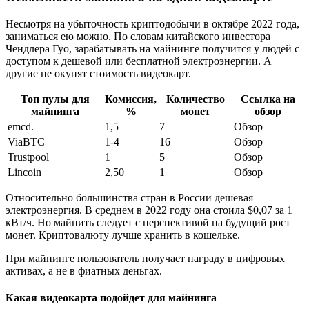
Несмотря на убыточность криптодобычи в октябре 2022 года,
заниматься ею можно. По словам китайского инвестора
Чендлера Гуо, зарабатывать на майнинге получится у людей с
доступом к дешевой или бесплатной электроэнергии. А
другие не окупят стоимость видеокарт.
Топ пулы для
Комиссия,
Количество
Ссылка на
майнинга
%
монет
обзор
emcd.
1,5
7
Обзор
ViaBTC
1-4
16
Обзор
Trustpool
1
5
Обзор
Lincoin
2,50
1
Обзор
Относительно большинства стран в России дешевая
электроэнергия. В среднем в 2022 году она стоила $0,07 за 1
кВт/ч. Но майнить следует с перспективой на будущий рост
монет. Криптовалюту лучше хранить в кошельке.
При майнинге пользователь получает награду в цифровых
активах, а не в фиатных деньгах.
Какая видеокарта подойдет для майнинга