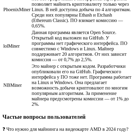
позволяет майнить криптовалюту только через
PhoenixMiner
Linux. В ней доступна добыча по 4 алгоритмам.
Среди них популярны Ethash и Etchash
(Ethereum Classic). ПО взимает комиссию —
0,65%.
Данная программа является Open Source.
Открытый код выложен на GitHub. У
программы нет графического интерфейса. ПО
lolMiner
совместимо с Windows и Linux. Майнер
поддерживает 20 алгоритмов. От них зависит
комиссия — от 0,7% до 2,5%.
Это майнер с открытым кодом. Разработчики
опубликовали его на GitHub. Графического
интерфейса у ПО тоже нет. Программа работает
на Linux и Windows. Она предлагает
NBMiner
возможность добычи криптовалют по многим
популярным алгоритмам. За применение
майнера предусмотрены комиссии — от 1% до
2%.
Частые вопросы пользователей
❓ Что нужно для майнинга на видеокарте AMD в 2024 году?