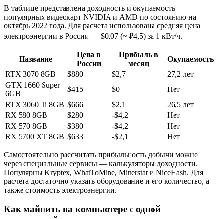
В таблице представлена доходность и окупаемость
популярных видеокарт NVIDIA и AMD по состоянию на
октябрь 2022 года. Для расчета использована средняя цена
электроэнергии в России — $0,07 (~ ₽4,5) за 1 кВт/ч.
Цена в
Прибыль в
Название
Окупаемость
России
месяц
RTX 3070 8GB
$880
$2,7
27,2 лет
GTX 1660 Super
$415
$0
Нет
6GB
RTX 3060 Ti 8GB
$666
$2,1
26,5 лет
RX 580 8GB
$280
-$4,2
Нет
RX 570 8GB
$380
-$4,2
Нет
RX 5700 XT 8GB
$633
-$2,1
Нет
Самостоятельно рассчитать прибыльность добычи можно
через специальные сервисы — калькуляторы доходности.
Популярны Kryptex, WhatToMine, Minerstat и NiceHash. Для
расчета достаточно указать оборудование и его количество, а
также стоимость электроэнергии.
Как майнить на компьютере с одной