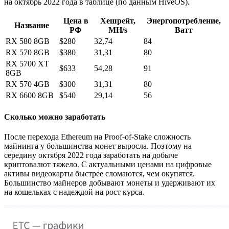
на октябрь 2022 года в таблице (по данным HiveOS).
Цена в
Хешрейт,
Энергопотребление,
Название
РФ
MH/s
Ватт
RX 580 8GB
$280
32,74
84
RX 570 8GB
$380
31,31
80
RX 5700 XT
$633
54,28
91
8GB
RX 570 4GB
$300
31,31
80
RX 6600 8GB
$540
29,14
56
Сколько можно заработать
После перехода Ethereum на Proof-of-Stake сложность
майнинга у большинства монет выросла. Поэтому на
середину октября 2022 года заработать на добыче
криптовалют тяжело. С актуальными ценами на цифровые
активы видеокарты быстрее сломаются, чем окупятся.
Большинство майнеров добывают монеты и удерживают их
на кошельках с надеждой на рост курса.