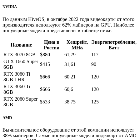
NVIDIA
По данным HiveOS, в октябре 2022 года видеокарты от этого
производителя используют 62% майнеров на GPU. Наиболее
популярные модели представлены в таблице ниже.
Цена в
Хешрейт,
Энергопотребление,
Название
России
MH/s
Ватт
RTX 3070 8GB
$880
61,79
117
GTX 1660 Super
$415
31,61
90
6GB
RTX 3060 Ti
$666
60,21
120
8GB LHR
RTX 3060 Ti
$666
60,6
120
8GB
RTX 2060 Super
$533
38,75
125
8GB
AMD
Вычислительное оборудование от этой компании использует
38% майнеров. Самые популярные модели видеокарт от AMD