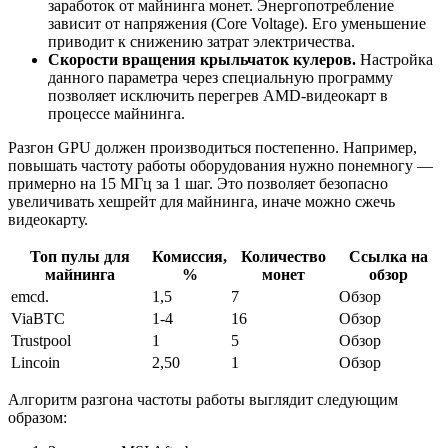
заработок от майнинга монет. Энергопотребление
зависит от напряжения (Core Voltage). Его уменьшение
приводит к снижению затрат электричества.
Скорости вращения крыльчаток кулеров.
Настройка
данного параметра через специальную программу
позволяет исключить перегрев AMD-видеокарт в
процессе майнинга.
Разгон GPU должен производиться постепенно. Например,
повышать частоту работы оборудования нужно понемногу —
примерно на 15 МГц за 1 шаг. Это позволяет безопасно
увеличивать хешрейт для майнинга, иначе можно сжечь
видеокарту.
Топ пулы для
Комиссия,
Количество
Ссылка на
майнинга
%
монет
обзор
emcd.
1,5
7
Обзор
ViaBTC
1-4
16
Обзор
Trustpool
1
5
Обзор
Lincoin
2,50
1
Обзор
Алгоритм разгона частоты работы выглядит следующим
образом: