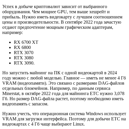
Успех в добыче криптовалют зависит от выбранного
оборудования. Чем мощнее GPU, тем выше хешрейт и
прибыль. Нужно иметь видеокарту с лучшим соотношением
цены и производительности. В сентябре 2022 года зачастую
отдают предпочтение мощным графическим адаптерам,
например:
RX 6700 XT
RX 6800
RTX 3070
RTX 3080
RTX 3090.
Но запустить майнинг на ПК с одной видеокартой в 2024
году можно с любой моделью. Главное — иметь не менее 4 Гб
VRAM (видеопамяти). Это связано с размерами DAG-файлов
отдельных блокчейнов. Например, по данным сервиса
Minerstat, в октябре 2022 года для майнинга ETC нужно 3,078
Гб. Но размер DAG-файла растет, поэтому необходимо иметь
видеопамять с запасом.
Нужно учесть, что операционная система Windows использует
VRAM для загрузки интерфейса. Поэтому для добычи ETC на
видеокартах с 4 Гб чаще выбирают Linux.