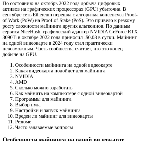
По состоянию на октябрь 2022 года добыча цифровых
активов на графических процессорах (GPU) убыточна. В
сентябре сеть Ethereum перешла с алгоритма консенсуса Proof-
of-Work (PoW) на Proof-of-Stake (PoS). Это привело к резкому
росту сложности майнинга других альткоинов. По данным
сервиса NiceHash, графический адаптер NVIDIA GeForce RTX
3090Ti в октябре 2022 года приносил -$0,03 в сутки. Майнинг
на одной видеокарте в 2024 году стал практически
невозможным. Часть сообщества считает, что это конец
добыче на GPU.
Особенности майнинга на одной видеокарте
Какая видеокарта подойдет для майнинга
NVIDIA
AMD
Сколько можно заработать
Как майнить на компьютере с одной видеокартой
Программы для майнинга
Выбор пула
Настройки и запуск майнинга
Вреден ли майнинг для видеокарты
Резюме
Часто задаваемые вопросы
Особенности майнинга на одной видеокарте