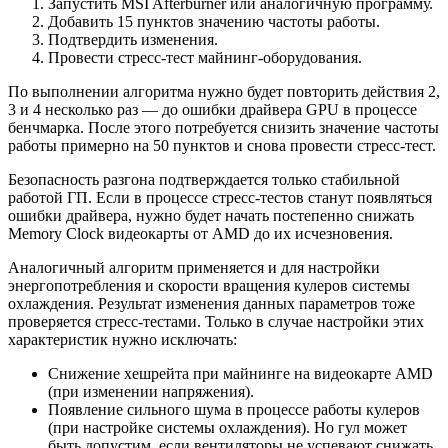
Запустить MSI Afterburner или аналогичную программу.
Добавить 15 пунктов значению частоты работы.
Подтвердить изменения.
Провести стресс-тест майнинг-оборудования.
По выполнении алгоритма нужно будет повторить действия 2,
3 и 4 несколько раз — до ошибки драйвера GPU в процессе
бенчмарка. После этого потребуется снизить значение частоты
работы примерно на 50 пунктов и снова провести стресс-тест.
Безопасность разгона подтверждается только стабильной
работой ГП. Если в процессе стресс-тестов станут появляться
ошибки драйвера, нужно будет начать постепенно снижать
Memory Clock видеокарты от AMD до их исчезновения.
Аналогичный алгоритм применяется и для настройки
энергопотребления и скорости вращения кулеров системы
охлаждения. Результат изменения данных параметров тоже
проверяется стресс-тестами. Только в случае настройки этих
характеристик нужно исключать:
Снижение хешрейта при майнинге на видеокарте AMD
(при изменении напряжения).
Появление сильного шума в процессе работы кулеров
(при настройке системы охлаждения). Но гул может
быть допустим, если вентиляторы не успевают снижать