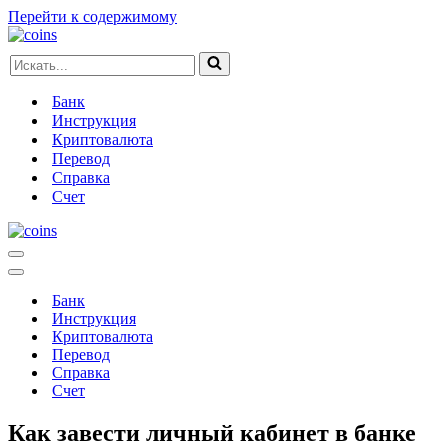
Перейти к содержимому
Искать...
Банк
Инструкция
Криптовалюта
Перевод
Справка
Счет
Меню
навигации
Меню
навигации
Банк
Инструкция
Криптовалюта
Перевод
Справка
Счет
Как завести личный кабинет в банке