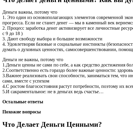
Деньги важны, потому что
1. Это один из основополагающих элементов современной экон
прогресса. Если не станет денег — мы в каменный век вернемся
2. Процесс заработка денег активизирует все личностные ресурс
с 9 до 18 )
3. Дают свободу выбора и большие возможности
4. Удовлетворяя базовые и социальные инстинкты (безопасность
думать о духовных ценностях, самосовершенствовании, помощи 
Деньги не важны, потому что
1.Деньги ценны не сами по себе, а как средство достижения бо
2.Соответственно есть гораздо более важные ценности: здоровье,
3.Важнее реализовать свои способности, заниматься тем, что и
сами, вместе с успехом
4.С ростом благосостояния растут потребности, поэтому их всегд
5.И сакраментальное: не в деньгах ведь счастье…
Остальные ответы
Похожие вопросы
Что Делает Деньги Ценными?