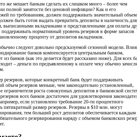
 что же мешает банкам сделать их слишком много – более чем
ии полной занятости без ценовой инфляции? Как и его
ежей по требованиям, должен поддерживать значительный объем
должен быть готов выдать превратить депозиты в наличность для 
кам, выписанными вкладчиками и представленными для оплаты д
 поддерживать нормативный уровень резервов в форме запасов
тановленному проценту от депозитов вкладчиков.
 обычно следуют довольно предсказуемой сезонной модели. Вли
фондирование банков компенсируется центральным банком,
з банков (как это делается будет рассказано ниже). Для всех б
сходит – деньги по предъявленному к оплате чеку обычно зачисл
м.
 резервов, которые конкретный банк будет поддерживать
ый объем резервов меньше, чем законодательно установленный,
е ограничителя роста совокупных депозитов в банковской систе
резервов всех банков достаточен для удовлетворения законодат
апример, если установлено требование 20-ти процентного
ь пятикратный размер резервов. Резервы в $10 млн. могут
вирования, тем больший рост депозитов обеспечивается каждым
бязательного резервирования наряду с объемом банковских резе
ег.
маете?