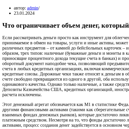
автор:
admin
23.01.2024
Что ограничивает объем денег, который
Если рассматривать деньги просто как инструмент для облегче
принимаемое в обмен на товары, услуги и иные активы, может
различных предметов – от камней до бейсбольных карточек –
образом, трех типов: наличные (бумажные деньги и монеты в к
приносящие процентного дохода текущие счета в банках) и про
оборотный документ наподобие чека, позволяющий предъявителю
счета в любых кредитных организациях, включая коммерческие
кредитные союзы. Дорожные чеки также относят к деньгам в 
счете свободно превращаются из одного в другой, оба использ
одинакового качества. Однако только наличные, а также средс
Депозиты Казначейства США, кредитных организаций, иностра
расчета исключены.
Этот денежный агрегат обозначается как М1 в статистике Феда
другими финансовыми активами (такими как сберегательные сч
взаимных фондах денежных рынков), которые достаточно ликв
платежным средством. Несмотря на то, что фонды достаточно
активами, процесс создания денег задействуется в основном чер