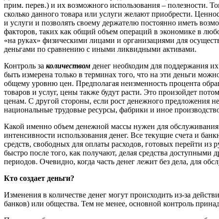
прим. перев.) и их возможного использования – полезности. То
сколько данного товара или услуги желают приобрести. Ценнос
и услуги и позволять своему держателю постоянно иметь возмож
факторов, таких как общий объем операций в экономике в люб
«на руках» физическими лицами и организациями для осущест
деньгами по сравнению с иными ликвидными активами.
Контроль за
количеством
денег необходим для поддержания их 
быть измерена только в терминах того, что на эти деньги мож
общему уровню цен. Предполагая неизменность процента обращ
товаров и услуг, цены также будут расти. Это произойдет пото
ценам. С другой стороны, если рост денежного предложения не
национальные трудовые ресурсы, фабрики и иное производство 
Какой именно объем денежной массы нужен для обслуживания р
интенсивности использования денег. Все текущие счета и бан
средств, свободных для оплаты расходов, готовых перейти из 
быстро после того, как получают, делая средства доступными 
периодов. Очевидно, когда часть денег лежит без дела, для об
Кто создает деньги?
Изменения в количестве денег могут происходить из-за дейст
банков) или общества. Тем не менее, основной контроль прина