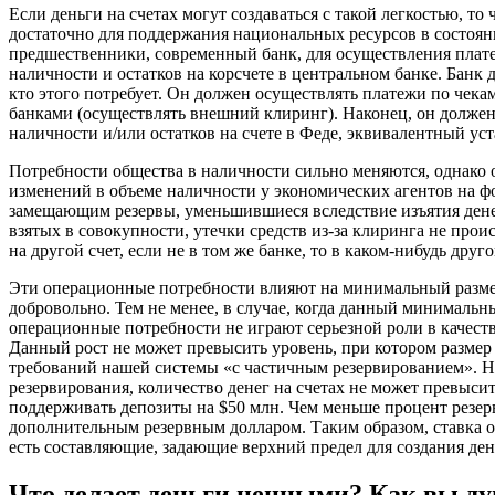
Если деньги на счетах могут создаваться с такой легкостью, то
достаточно для поддержания национальных ресурсов в состоян
предшественники, современный банк, для осуществления плат
наличности и остатков на корсчете в центральном банке. Банк 
кто этого потребует. Он должен осуществлять платежи по че
банками (осуществлять внешний клиринг). Наконец, он должен
наличности и/или остатков на счете в Феде, эквивалентный ус
Потребности общества в наличности сильно меняются, однако
изменений в объеме наличности у экономических агентов на 
замещающим резервы, уменьшившиеся вследствие изъятия денег и
взятых в совокупности, утечки средств из-за клиринга не прои
на другой счет, если не в том же банке, то в каком-нибудь друго
Эти операционные потребности влияют на минимальный размер
добровольно. Тем не менее, в случае, когда данный минимальн
операционные потребности не играют серьезной роли в качеств
Данный рост не может превысить уровень, при котором размер 
требований нашей системы «с частичным резервированием». Н
резервирования, количество денег на счетах не может превысит
поддерживать депозиты на $50 млн. Чем меньше процент резер
дополнительным резервным долларом. Таким образом, ставка о
есть составляющие, задающие верхний предел для создания ден
Что делает деньги ценными? Как вы ду