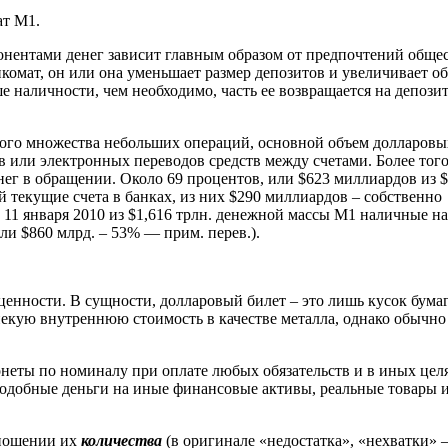
ат М1.
нентами денег зависит главным образом от предпочтений общес
нкомат, он или она уменьшает размер депозитов и увеличивает о
ше наличности, чем необходимо, часть ее возвращается на депози
ного множества небольших операций, основной объем долларовы
 или электронных переводов средств между счетами. Более того
ег в обращении. Около 69 процентов, или $623 миллиардов из 
 текущие счета в банках, из них $290 миллиардов – собственно
а 11 января 2010 из $1,616 трлн. денежной массы М1 наличные на
ли $860 млрд. – 53% — прим. перев.).
нности. В сущности, долларовый билет – это лишь кусок бумаг
 некую внутреннюю стоимость в качестве металла, однако обычно
онеты по номиналу при оплате любых обязательств и в иных цел
подобные деньги на иные финансовые активы, реальные товары 
тношении их
количества
(в оригинале «недостатка», «нехватки» 