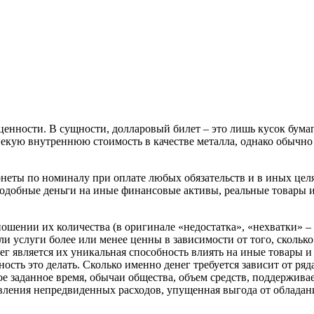
нности. В сущности, долларовый билет – это лишь кусок бумаг
 некую внутреннюю стоимость в качестве металла, однако обычно
онеты по номиналу при оплате любых обязательств и в иных цел
подобные деньги на иные финансовые активы, реальные товары 
ношении их количества (в оригинале «недостатка», «нехватки» –
и услуги более или менее ценны в зависимости от того, сколько
г является их уникальная способность влиять на иные товары и
сть это делать. Сколько именно денег требуется зависит от ряд
ое заданное время, обычаи общества, объем средств, поддержив
вления непредвиденных расходов, упущенная выгода от обладан