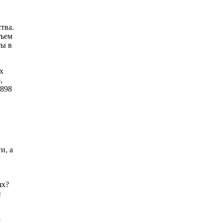
тва.
бъем
ты в
х
,
$898
и, а
ях?
и
–