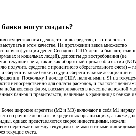
 банки могут создать?
ния осуществления сделок, то лишь средство, с готовностью
 выступать в этом качестве. На протяжении веков множество
 исполняло функции денег. Сегодня в США деньги бывают, главн
арманах и кошельках людей), депозиты до востребования (не
чие текущие счета, такие как оборотный приказ об изъятии (NO
 получить средства с процентного сберегательного счета) – т.е
 и сберегательные банки, ссудно-сберегательные ассоциации и
обращении. Поскольку 1 доллар США наличными и $1 на текуще
уются непосредственно для оплаты расходов, и являются деньгам
тва небанковских фирм, рассматриваются в качестве денежной ма
нных банков и правительств, наличные в хранилищах банков и
. Более широкие агрегаты (М2 и М3) включают в себя М1 наряду 
ета и срочные депозиты в кредитных организациях, а также дол
идны, однако представляются скорее инвестициями, нежели
 легко перетекают между текущими счетами и иными ликвидным
ез текущие счета.