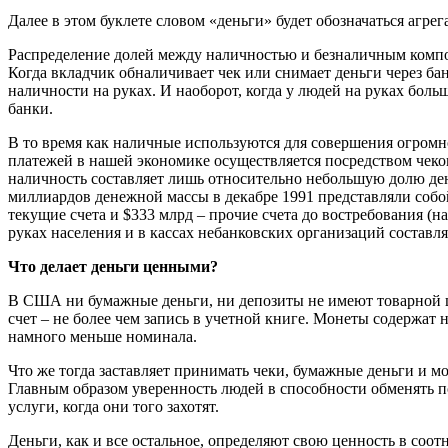
Далее в этом буклете словом «деньги» будет обозначаться агрег
Распределение долей между наличностью и безналичным компо
Когда вкладчик обналичивает чек или снимает деньги через ба
наличности на руках. И наоборот, когда у людей на руках боль
банки.
В то время как наличные используются для совершения огром
платежей в нашей экономике осуществляется посредством чеков
наличность составляет лишь относительно небольшую долю ден
миллиардов денежной массы в декабре 1991 представляли собой
текущие счета и $333 млрд – прочие счета до востребования (н
руках населения и в кассах небанковских организаций составля
Что делает деньги ценными?
В США ни бумажные деньги, ни депозиты не имеют товарной це
счет – не более чем запись в учетной книге. Монеты содержат
намного меньше номинала.
Что же тогда заставляет принимать чеки, бумажные деньги и м
Главным образом уверенность людей в способности обменять 
услуги, когда они того захотят.
Деньги, как и все остальное, определяют свою ценность в соо