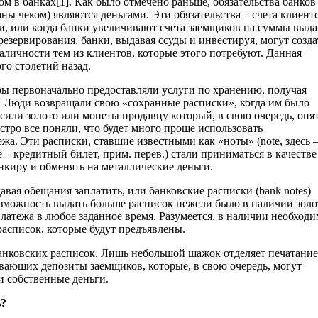
м в банках[1]. Как было отмечено раньше, обязательства банков
аны чеком) являются деньгами. Эти обязательства – счета клиент
ки, или когда банки увеличивают счета заемщиков на суммы выд
езервирования, банки, выдавая ссуды и инвестируя, могут созда
наличности тем из клиентов, которые этого потребуют. Данная
го столетий назад.
ры первоначально предоставляли услуги по хранению, получая
. Люди возвращали свою «сохранные расписки», когда им было
сили золото или монеты продавцу который, в свою очередь, опя
стро все поняли, что будет много проще использовать
ежа. Эти расписки, ставшие известными как «ноты» (note, здесь
 – кредитный билет, прим. перев.) стали приниматься в качестве
нкиру и обменять на металлические деньги.
вая обещания заплатить, или банковские расписки (bank notes)
озможность выдать больше расписок нежели было в наличии золо
платежа в любое заданное время. Разумеется, в наличии необход
расписок, которые будут предъявлены.
анковских расписок. Лишь небольшой шажок отделяет печатание
ивающих депозиты заемщиков, которые, в свою очередь, могут
и собственные деньги.
ь?