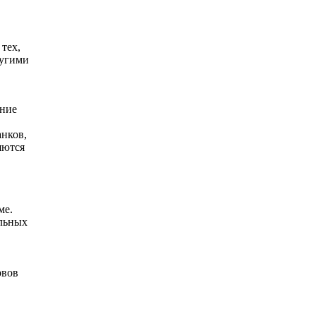
тех,
ругими
яние
анков,
яются
ме.
ельных
рвов