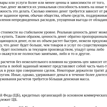
вары или услуги более или менее ценны в зависимости от того,
тью денег является их уникальная способность влиять на иные 
ность это делать. Сколько именно денег требуется зависит от р
ое заданное время, обычаи общества, объем средств, поддержив
вления непредвиденных расходов, упущенная выгода от обладан
стоимости на стабильном уровне. Реальная ценность денег мож
но купить. Таким образом, ценность денег обратно пропорционал
ающихся денег, если их объем растет быстрее, нежели предлож
му, что денег будет больше, чем товаров и услуг по существующи
 будет поспевать за текущим производством, упадут цены либо
окажутся не полностью занятыми, либо и то и другое.
асчетов без нежелательного влияния на уровень цен зависит от
кноты в любой заданный момент представляют собой часть чьих-т
рук в руки при совершении сделок. Некоторые держатели тратят 
другим. Иные, однако, удерживают деньги в течение более длите
служивания расчетов требуется бóльшая денежная масса.
вий Феда (ЦБ), кредитных организаций (в основном коммерческих
длежит ЦБ.