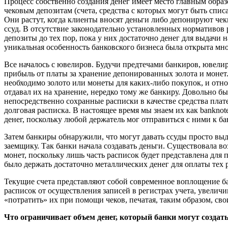
Процесс собственно создания денег имеет место главным образо
чековым депозитам (счета, средства с которых могут быть спис
Они растут, когда клиенты вносят деньги либо депонируют че
ссуд. В отсутствие законодательно установленных нормативов р
депозиты до тех пор, пока у них достаточно денег для выдачи 
уникальная особенность банковского бизнеса была открыта мно
Все началось с ювелиров. Будучи предтечами банкиров, ювели
прибыль от платы за хранение депонированных золота и монет
необходимо золото или монеты для каких-либо покупок, и отно
отдавал их на хранение, нередко тому же банкиру. Довольно бы
непосредственно сохранные расписки в качестве средства плат
долговая расписка. В настоящее время мы знаем их как banknote
денег, поскольку любой держатель мог отправиться с ними к ба
Затем банкиры обнаружили, что могут давать ссуды просто выда
заемщику. Так банки начала создавать деньги. Существовала в
монет, поскольку лишь часть расписок будет представлена для 
было держать достаточно металлических денег для оплаты тех 
Текущие счета представляют собой современное воплощение б
расписок от осуществления записей в регистрах учета, увелич
«потратить» их при помощи чеков, печатая, таким образом, сво
Что ограничивает объем денег, который банки могут создат