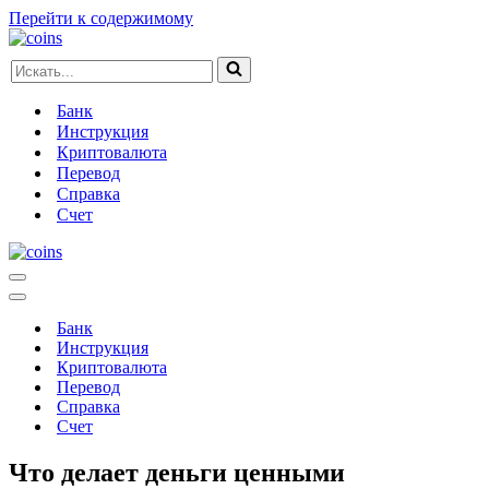
Перейти к содержимому
Искать...
Банк
Инструкция
Криптовалюта
Перевод
Справка
Счет
Меню
навигации
Меню
навигации
Банк
Инструкция
Криптовалюта
Перевод
Справка
Счет
Что делает деньги ценными