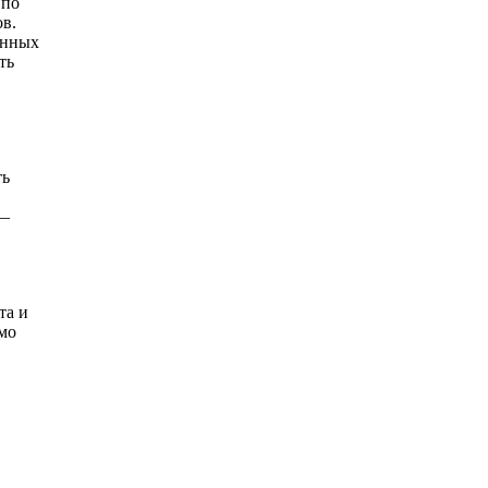
 по
ов.
анных
ть
ть
 —
та и
имо