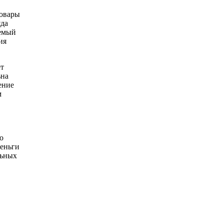
товары
яда
аемый
ия
ет
ьна
ение
м
о
деньги
льных