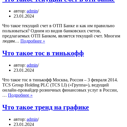
в
криптовалюте
автор:
admin
23.01.2024
Что такое текущий счет в ОТП Банке и как им правильно
пользоваться? Одним из видов банковских счетов,
предлагаемых ОТП Банком, является текущий счет. Многим
Что
людям…
Подробнее »
такое
текущий
Что такое тос в тинькофф
счет
в
автор:
admin
отп
23.01.2024
банке
Что такое тос в тинькофф Москва, Россия – 3 февраля 2014.
TCS Group Holding PLC (TCS LI) («Группа»), ведущий
онлайн-провайдер розничных финансовых услуг в России,
Что
…
Подробнее »
такое
тос
Что такое тренд на графике
в
тинькофф
автор:
admin
23.01.2024