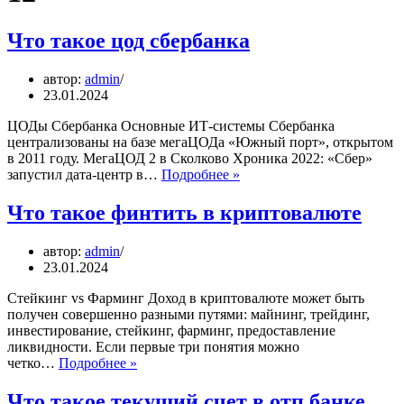
Что такое цод сбербанка
автор:
admin
23.01.2024
ЦОДы Сбербанка Основные ИТ-системы Сбербанка
централизованы на базе мегаЦОДа «Южный порт», открытом
в 2011 году. МегаЦОД 2 в Сколково Хроника 2022: «Сбер»
Что
запустил дата-центр в…
Подробнее »
такое
цод
Что такое финтить в криптовалюте
сбербанка
автор:
admin
23.01.2024
Стейкинг vs Фарминг Доход в криптовалюте может быть
получен совершенно разными путями: майнинг, трейдинг,
инвестирование, стейкинг, фарминг, предоставление
ликвидности. Если первые три понятия можно
Что
четко…
Подробнее »
такое
финтить
Что такое текущий счет в отп банке