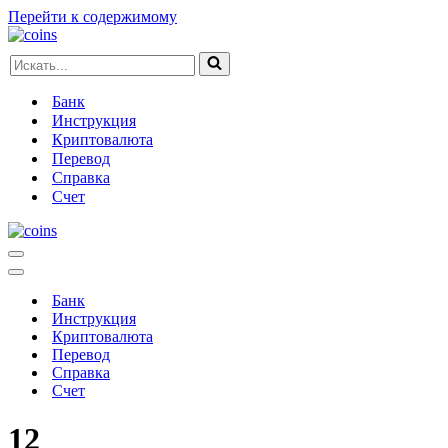
Перейти к содержимому
Искать...
Банк
Инструкция
Криптовалюта
Перевод
Справка
Счет
Меню
навигации
Меню
навигации
Банк
Инструкция
Криптовалюта
Перевод
Справка
Счет
12