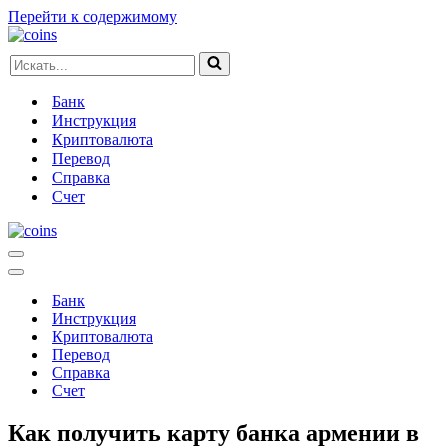
Перейти к содержимому
Искать...
Банк
Инструкция
Криптовалюта
Перевод
Справка
Счет
Меню
навигации
Меню
навигации
Банк
Инструкция
Криптовалюта
Перевод
Справка
Счет
Как получить карту банка армении в