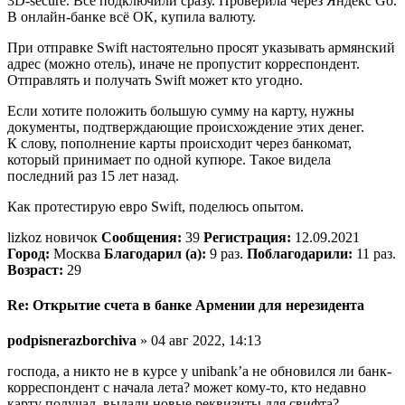
3D-secure. Всë подключили сразу. Проверила через Яндекс Go.
В онлайн-банке всë ОК, купила валюту.
При отправке Swift настоятельно просят указывать армянский
адрес (можно отель), иначе не пропустит корреспондент.
Отправлять и получать Swift может кто угодно.
Если хотите положить большую сумму на карту, нужны
документы, подтверждающие происхождение этих денег.
К слову, пополнение карты происходит через банкомат,
который принимает по одной купюре. Такое видела
последний раз 15 лет назад.
Как протестирую евро Swift, поделюсь опытом.
lizkoz новичок
Сообщения:
39
Регистрация:
12.09.2021
Город:
Москва
Благодарил (а):
9 раз.
Поблагодарили:
11 раз.
Возраст:
29
Re: Открытие счета в банке Армении для нерезидента
podpisnerazborchiva
» 04 авг 2022, 14:13
господа, а никто не в курсе у unibank’а не обновился ли банк-
корреспондент с начала лета? может кому-то, кто недавно
карту получал, выдали новые реквизиты для свифта?