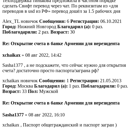
Техподдержка тинькова предложила в частном порядке
сделать Свифт перевод через чат. По реквизитам из «для
переводов в usd из РФ» перевод дошёл за 1.5 рабочих дня
Alex_TL новичок
Сообщения:
6
Регистрация:
06.10.2021
Город:
Нижний Новгород
Благодарил (а):
0 раз.
Поблагодарили:
2 раз.
Возраст:
30
Re: Открытие счета в банке Армении для нерезидента
xchaikax
» 08 авг 2022, 14:42
Sasha1377 , а не подскажете, что сейчас нужно для открытия
счета? достаточно просто паспорта/заграна рф?
xchaikax новичок
Сообщения:
1
Регистрация:
21.05.2013
Город:
Москва
Благодарил (а):
1 раз.
Поблагодарили:
0 раз.
Возраст:
33
Пол:
Мужской
Re: Открытие счета в банке Армении для нерезидента
Sasha1377
» 08 авг 2022, 16:10
xchaikax , Паспорт общегражданский и паспорт загран )