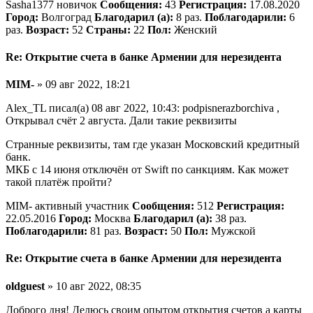
Sasha1377 новичок
Сообщения:
43
Регистрация:
17.08.2020
Город:
Волгоград
Благодарил (а):
8 раз.
Поблагодарили:
6
раз.
Возраст:
52
Страны:
22
Пол:
Женский
Re: Открытие счета в банке Армении для нерезидента
MIM-
» 09 авг 2022, 18:21
Alex_TL писал(а) 08 авг 2022, 10:43: podpisnerazborchiva ,
Открывал счёт 2 августа. Дали такие реквизиты
Странные реквизиты, там где указан Московский кредитный
банк.
МКБ с 14 июня отключён от Swift по санкциям. Как может
такой платёж пройти?
MIM- активный участник
Сообщения:
512
Регистрация:
22.05.2016
Город:
Москва
Благодарил (а):
38 раз.
Поблагодарили:
81 раз.
Возраст:
50
Пол:
Мужской
Re: Открытие счета в банке Армении для нерезидента
oldguest
» 10 авг 2022, 08:35
Доброго дня! Делюсь своим опытом открытия счетов а карты