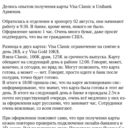
Делюсь опытом получения карты Visa Classic в Unibank
Армения.
Обратилась в отделение в эропорту 02 августа, они начинают
работу в 9:30. В банке, кроме меня, никого не было.
Оформление заняло 1 час. Очень много бумаг, даже просят
подтвердить, что вы не гражданин США.
Разница в двух картах: Visa Classic ограничение на снятие в
день 2К$, а у Visa Gold 10K$.
Взяла Classic, 100К драм, 125К за срочность выпуска. Карту
обещают на следующий день в районе 12:00. Говорят, может,
конечно, и сегодня, но вряд ли. Могут позвонить, что карта
готова, а может — нет. Говорят, просто идите в банк после
полудня, точно будет готово.
В итоге в 18:00 пришла смс, что на карте активировано смс-
информирование, что значит, что карта была готова в этот же
день. В итоге на следующий день в банке я прождала 2.5ч в
почти несуществующей очереди, очень всë медленно у них из-
за оформления карт русскими, что занимает час. Сотрудники
очень вежливые, со всем помогают.
При оформлении поясняют сами, что при получении карты
нужно повторно проверить подключение онлайн-банкинга и