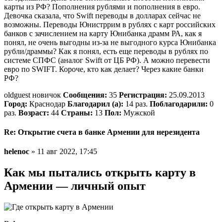
карты из РФ? Пополнения рублями и пополнения в евро.
Девочка сказала, что Swift переводы в долларах сейчас не
возможны. Переводы Юнистррим в рублях с карт российских
банков с зачислением на карту Юнибанка драмм РА, как я
понял, не очень выгодны из-за не выгодного курса Юнибанка
рубли/драммы? Как я понял, есть еще переводы в рублях по
системе СПФС (аналог Swift от ЦБ РФ). А можно перевести
евро по SWIFT. Короче, кто как делает? Через какие банки
РФ?
oldguest новичок
Сообщения:
35
Регистрация:
25.09.2013
Город:
Краснодар
Благодарил (а):
14 раз.
Поблагодарили:
0
раз.
Возраст:
44
Страны:
13
Пол:
Мужской
Re: Открытие счета в банке Армении для нерезидента
helenoc
» 11 авг 2022, 17:45
Как мы пытались открыть карту в
Армении — личный опыт