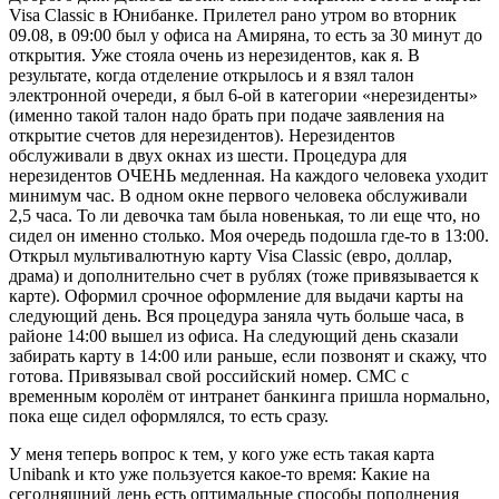
Visa Classic в Юнибанке. Прилетел рано утром во вторник
09.08, в 09:00 был у офиса на Амиряна, то есть за 30 минут до
открытия. Уже стояла очень из нерезидентов, как я. В
результате, когда отделение открылось и я взял талон
электронной очереди, я был 6-ой в категории «нерезиденты»
(именно такой талон надо брать при подаче заявления на
открытие счетов для нерезидентов). Нерезидентов
обслуживали в двух окнах из шести. Процедура для
нерезидентов ОЧЕНЬ медленная. На каждого человека уходит
минимум час. В одном окне первого человека обслуживали
2,5 часа. То ли девочка там была новенькая, то ли еще что, но
сидел он именно столько. Моя очередь подошла где-то в 13:00.
Открыл мультивалютную карту Visa Classic (евро, доллар,
драма) и дополнительно счет в рублях (тоже привязывается к
карте). Оформил срочное оформление для выдачи карты на
следующий день. Вся процедура заняла чуть больше часа, в
районе 14:00 вышел из офиса. На следующий день сказали
забирать карту в 14:00 или раньше, если позвонят и скажу, что
готова. Привязывал свой российский номер. СМС с
временным королём от интранет банкинга пришла нормально,
пока еще сидел оформлялся, то есть сразу.
У меня теперь вопрос к тем, у кого уже есть такая карта
Unibank и кто уже пользуется какое-то время: Какие на
сегодняшний день есть оптимальные способы пополнения