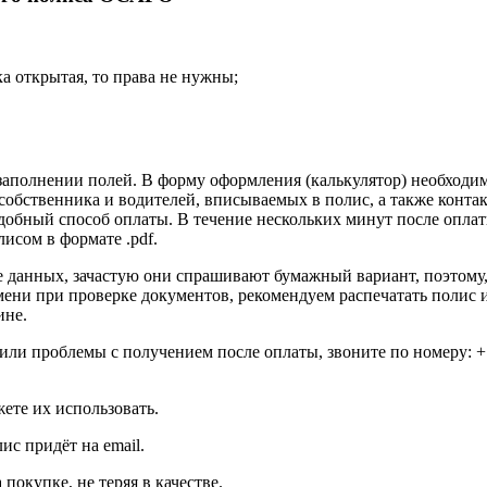
а открытая, то права не нужны;
заполнении полей. В форму оформления (калькулятор) необходи
собственника и водителей, вписываемых в полис, а также конта
добный способ оплаты. В течение нескольких минут после оплат
исом в формате .pdf.
 данных, зачастую они спрашивают бумажный вариант, поэтому
мени при проверке документов, рекомендуем распечатать полис 
ине.
 или проблемы с получением после оплаты, звоните по номеру: +
те их использовать.
ис придёт на email.
покупке, не теряя в качестве.