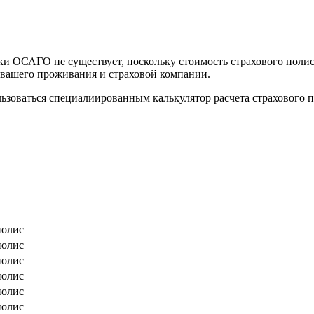
вки ОСАГО не существует, поскольку стоимость страхового поли
а вашего проживания и страховой компании.
ьзоваться специалиированным калькулятор расчета страхового 
полис
полис
полис
полис
полис
полис