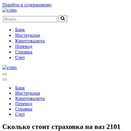
Перейти к содержимому
Искать...
Банк
Инструкция
Криптовалюта
Перевод
Справка
Счет
Меню
навигации
Меню
навигации
Банк
Инструкция
Криптовалюта
Перевод
Справка
Счет
Сколько стоит страховка на ваз 2101