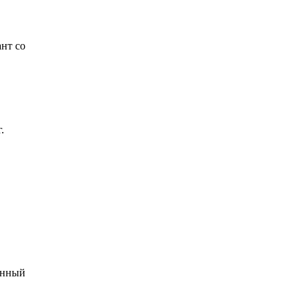
нт со
.
оянный