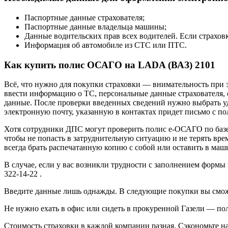
Паспортные данные страхователя;
Паспортные данные владельца машины;
Данные водительских прав всех водителей. Если страховк
Информация об автомобиле из СТС или ПТС.
Как купить полис ОСАГО на LADA (ВАЗ) 2101
Всё, что нужно для покупки страховки — внимательность при 
ввести информацию о ТС, персональные данные страхователя, 
данные. После проверки введенных сведений нужно выбрать у
электронную почту, указанную в контактах придет письмо с пол
Хотя сотрудники ДПС могут проверить полис e-ОСАГО по базе
чтобы не попасть в затруднительную ситуацию и не терять вре
всегда брать распечатанную копию с собой или оставить в маш
В случае, если у вас возникли трудности с заполнением формы
322-14-22 .
Введите данные лишь однажды. В следующие покупки вы сможе
Не нужно ехать в офис или сидеть в прокуренной Газели — пол
Стоимость страховки в каждой компании разная. Сэкономьте на 