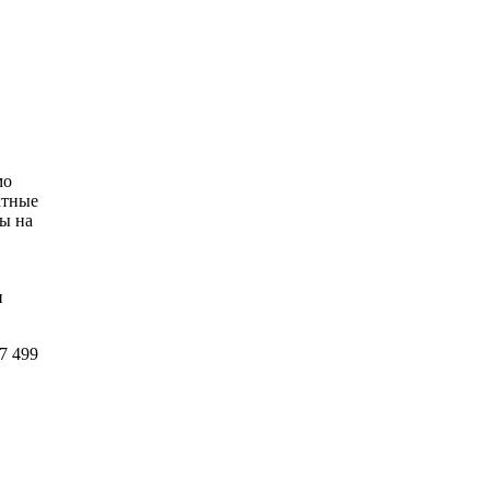
мо
ктные
ы на
,
и
7 499