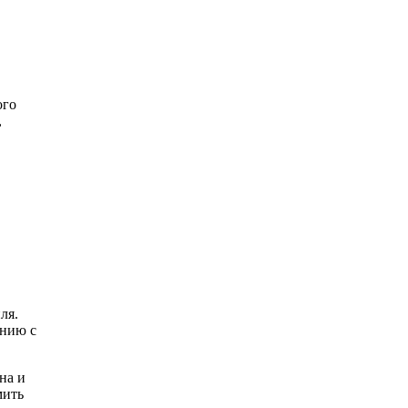
ого
,
ля.
ению с
на и
мить