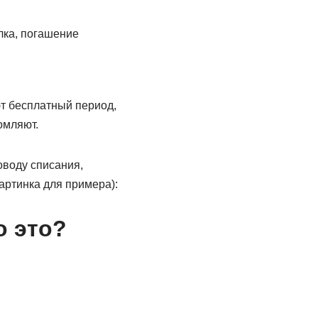
лка, погашение
т бесплатный период,
омляют.
оводу списания,
артинка для примера):
о это?