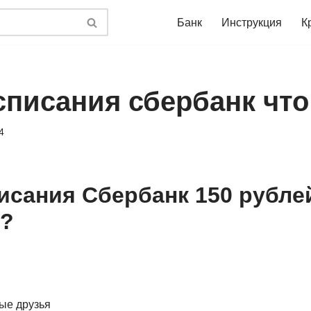
Банк
Инструкция
К
списания сбербанк что
4
исания Сбербанк 150 рубле
т?
ые друзья