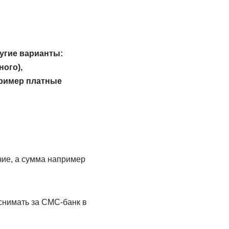
угие варианты:
ого),
пример платные
чие, а сумма например
снимать за СМС-банк в