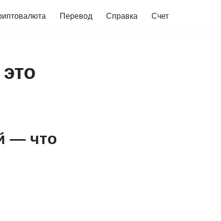
риптовалюта
Перевод
Справка
Счет
 это
й — что