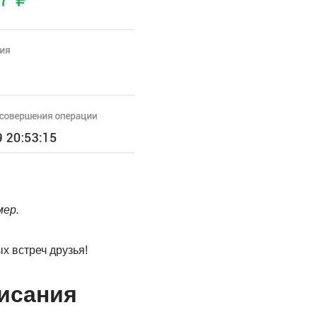
мер.
х встреч друзья!
исания