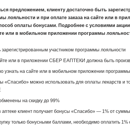
ься предложением, клиенту достаточно быть зарегис
ы лояльности и при оплате заказа на сайте или в пр
особ оплаты бонусами. Подробнее с условиями акци
йте или в мобильном приложении программы лояльнос
ь зарегистрированным участником программы лояльности
сайте или в приложении СБЕР ЕАПТЕКИ должна быть произ
о узнать на сайте или в мобильном приложении программы
 «Спасибо» можно использовать для оплаты лекарств и то
Е
обменены на скидку до 99%
в аптеке клиент получает бонусы «Спасибо» — 1% от суммы
купку только бонусными баллами, необходимо оплатить 1% 