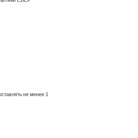
й аптеке СБЕР
оставлять не менее 1