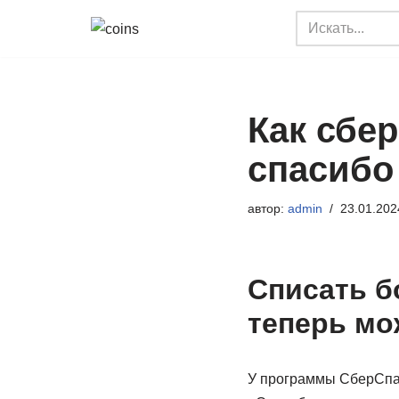
Перейти
к
содержимому
Как сбе
спасибо
автор:
admin
23.01.202
Списать б
теперь мо
У программы СберСпа