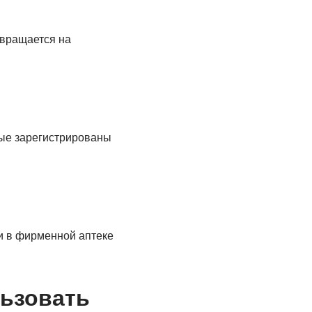
звращается на
рые зарегистрированы
и в фирменной аптеке
ьзовать