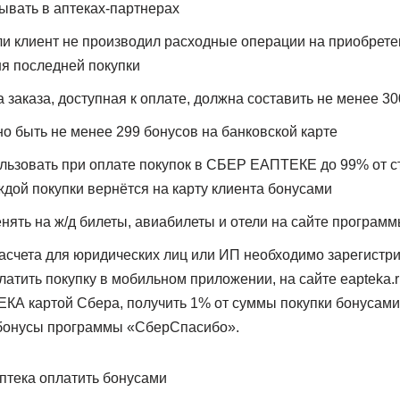
вать в аптеках-партнерах
ли клиент не производил расходные операции на приобретен
ня последней покупки
заказа, доступная к оплате, должна составить не менее 30
о быть не менее 299 бонусов на банковской карте
ьзовать при оплате покупок в СБЕР ЕАПТЕКЕ до 99% от ст
ждой покупки вернётся на карту клиента бонусами
ять на ж/д билеты, авиабилеты и отели на сайте програм
асчета для юридических лиц или ИП необходимо зарегистр
атить покупку в мобильном приложении, на сайте eapteka.
А картой Сбера, получить 1% от суммы покупки бонусами 
 бонусы программы «СберСпасибо».
птека оплатить бонусами