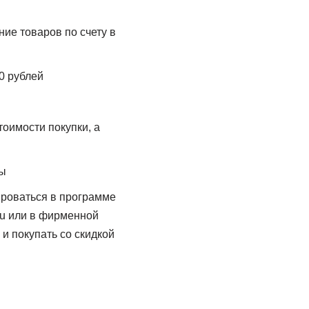
ие товаров по счету в
0 рублей
оимости покупки, а
мы
ироваться в программе
ru или в фирменной
и покупать со скидкой