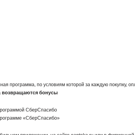
ая программа, по условиям которой за каждую покупку, оп
а
возвращаются бонусы
 программой СберСпасибо
 программе «СберСпасибо»