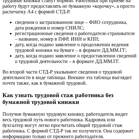
трудовые книжки станут нормой. Работники при приеме на
работу будут предоставлять не бумажную «корочку», а просто
распечатку А4 с формой СТД-Р.
сведения о застрахованном лице – ФИО сотрудника,
дата рождения и номер СНИЛС;
регистрационные сведения о работодателе-страхователе
– название, номер в ПФР, ИНН и КПП;
дату, когда подано заявление о продолжении ведения
трудовой книжки на бумаге – в формате ДД.ММ.ГГ;
дату, когда подано заявление о предоставлении сведений
о трудовой деятельности – в формате ДД.ММ.ГГ.
Во второй части СТД-Р указывают сведения о трудовой
деятельности в виде таблицы. Внешне эта таблица выглядит
почти также, как в бумажной трудовой.
Как узнать трудовой стаж работника без
бумажной трудовой книжки
Получив бумажную трудовую книжку, работодатель видит
весь трудовой путь нового работника. Кадровик или
бухгалтер могут легко просчитать общий трудовой стаж
работника. С формой СТД-Р так не получится. Она содержит
информацию только от прежнего работодателя.