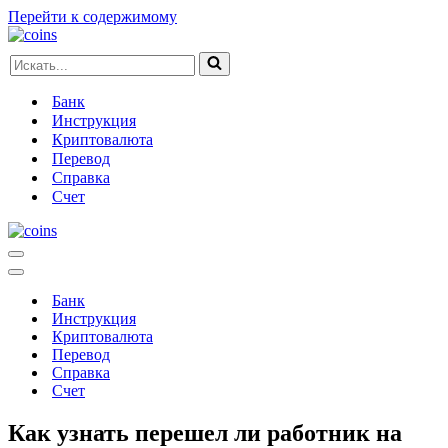
Перейти к содержимому
Искать...
Банк
Инструкция
Криптовалюта
Перевод
Справка
Счет
Меню
навигации
Меню
навигации
Банк
Инструкция
Криптовалюта
Перевод
Справка
Счет
Как узнать перешел ли работник на