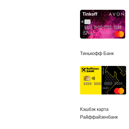
Тинькофф Банк
Кэшбэк карта
Райффайзенбанк