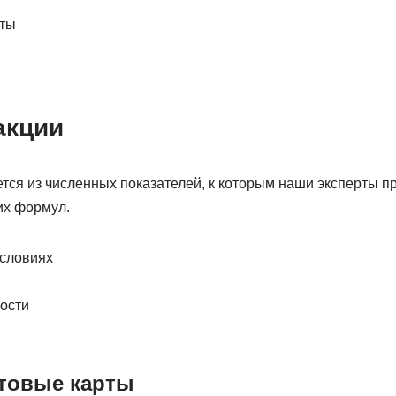
нты
акции
тся из численных показателей, к которым наши эксперты п
х формул.
словиях
ости
товые карты