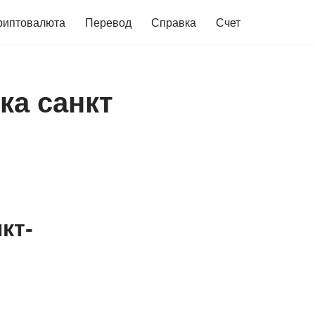
риптовалюта
Перевод
Справка
Счет
ка санкт
кт-