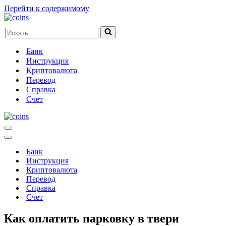
Перейти к содержимому
Искать...
Банк
Инструкция
Криптовалюта
Перевод
Справка
Счет
Меню
навигации
Меню
навигации
Банк
Инструкция
Криптовалюта
Перевод
Справка
Счет
Как оплатить парковку в твери