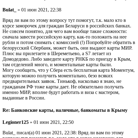
Bulat_
» 01 июн 2021, 22:38
Вряд ли вам по этому вопросу тут помогут, т.к. мало кто в
курсе заморочек для граждан Беларуси в российских банках.
Не совсем понятно, для чего вам вообще такие сложности:
сначала завести российскую карту, как-то положить на нее
рубли и потом снимать с комиссией (!) Попробуйте обратить в
белорусский Сбербанк, может быть, они выдают карты МИР.
Плюс вы прилетаете в Шереметьево, а S7 летает из
Домодедово. Либо заведите карту РНКБ по приезду в Крым,
там отделений много, и моментальные карты были.
Могу сообщить, что у Сбера есть бесплатная карта Моментум,
которую можно получить моментально, безо всяких
предварительных заявок. Тинькоф, насколько я знаю, не
гражданам РФ тоже карты дает. Не обязательно получать
именно МИР, вполне будут работать и виза с мастером,
выданные в России.
Re: Банковские карты, наличные, банкоматы в Крыму
Legioner125
» 01 июн 2021, 22:50
Bulat_ писал(а) 01 июн 2021, 22:38: Вряд ли вам по этому