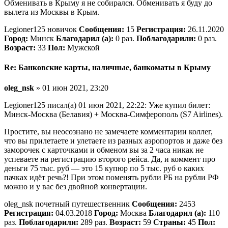
Обменивать в Крыму я не собирался. Обменивать я буду до
вылета из Москвы в Крым.
Legioner125 новичок
Сообщения:
15
Регистрация:
26.11.2020
Город:
Минск
Благодарил (а):
0 раз.
Поблагодарили:
0 раз.
Возраст:
33
Пол:
Мужской
Re: Банковские карты, наличные, банкоматы в Крыму
oleg_nsk
» 01 июн 2021, 23:20
Legioner125 писал(а) 01 июн 2021, 22:22: Уже купил билет:
Минск-Москва (Белавия) + Москва-Симферополь (S7 Airlines).
Простите, вы неосознано не замечаете комментарии коллег,
что вы прилетаете и улетаете из разных аэропортов и даже без
заморочек с карточками и обменом вы за 2 часа никак не
успеваете на регистрацию второго рейса. Да, и коммент про
деньги 75 тыс. руб — это 15 купюр по 5 тыс. руб о каких
пачках идёт речь?! При этом поменять рубли РБ на рубли РФ
можно и у вас без двойной конвертации.
oleg_nsk почетный путешественник
Сообщения:
2453
Регистрация:
04.03.2018
Город:
Москва
Благодарил (а):
110
раз.
Поблагодарили:
289 раз.
Возраст:
59
Страны:
45
Пол: