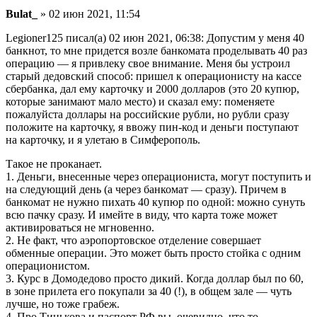
Bulat_
» 02 июн 2021, 11:54
Legioner125 писал(а) 02 июн 2021, 06:38: Допустим у меня 40
банкнот, то мне придется возле банкомата проделывать 40 раз
операцию — я привлеку свое внимание. Меня бы устроил
старый дедовский способ: пришел к операционисту на кассе
сбербанка, дал ему карточку и 2000 долларов (это 20 купюр,
которые занимают мало место) и сказал ему: поменяете
пожалуйста доллары на российские рубли, но рубли сразу
положите на карточку, я ввожу пин-код и деньги поступают
на карточку, и я улетаю в Симферополь.
Такое не проканает.
1. Деньги, внесенные через операциониста, могут поступить и
на следующий день (а через банкомат — сразу). Причем в
банкомат не нужно пихать 40 купюр по одной: можно сунуть
всю пачку сразу. И имейте в виду, что карта тоже может
активироваться не мгновенно.
2. Не факт, что аэропортовское отделение совершает
обменные операции. Это может быть просто стойка с одним
операционистом.
3. Курс в Домодедово просто дикий. Когда доллар был по 60,
в зоне прилета его покупали за 40 (!), в общем зале — чуть
лучше, но тоже грабеж.
4. Про Тинькова и паспорт РФ вы, очевидно, что то