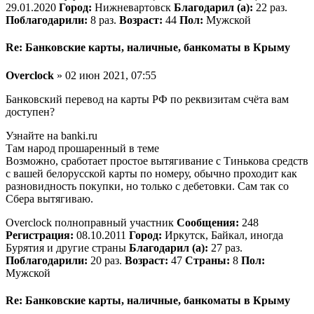
29.01.2020
Город:
Нижневартовск
Благодарил (а):
22 раз.
Поблагодарили:
8 раз.
Возраст:
44
Пол:
Мужской
Re: Банковские карты, наличные, банкоматы в Крыму
Overclock
» 02 июн 2021, 07:55
Банковский перевод на карты РФ по реквизитам счёта вам
доступен?
Узнайте на banki.ru
Там народ прошаренный в теме
Возможно, сработает простое вытягивание с Тинькова средств
с вашей белорусской карты по номеру, обычно проходит как
разновидность покупки, но только с дебетовки. Сам так со
Сбера вытягиваю.
Overclock полноправный участник
Сообщения:
248
Регистрация:
08.10.2011
Город:
Иркутск, Байкал, иногда
Бурятия и другие страны
Благодарил (а):
27 раз.
Поблагодарили:
20 раз.
Возраст:
47
Страны:
8
Пол:
Мужской
Re: Банковские карты, наличные, банкоматы в Крыму