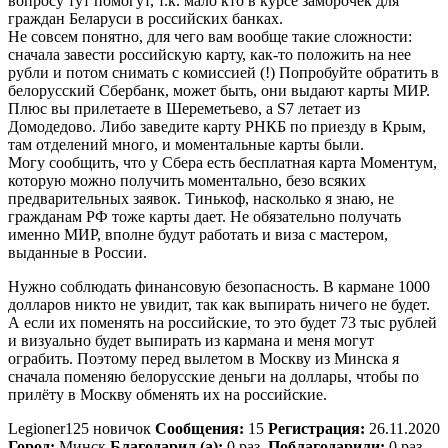
вопросу тут помогут, т.к. мало кто в курсе заморочек для
граждан Беларуси в российских банках.
Не совсем понятно, для чего вам вообще такие сложности:
сначала завести российскую карту, как-то положить на нее
рубли и потом снимать с комиссией (!) Попробуйте обратить в
белорусский Сбербанк, может быть, они выдают карты МИР.
Плюс вы прилетаете в Шереметьево, а S7 летает из
Домодедово. Либо заведите карту РНКБ по приезду в Крым,
там отделений много, и моментальные карты были.
Могу сообщить, что у Сбера есть бесплатная карта Моментум,
которую можно получить моментально, безо всяких
предварительных заявок. Тинькоф, насколько я знаю, не
гражданам РФ тоже карты дает. Не обязательно получать
именно МИР, вполне будут работать и виза с мастером,
выданные в России.
Нужно соблюдать финансовую безопасность. В кармане 1000
долларов никто не увидит, так как выпирать ничего не будет.
А если их поменять на российские, то это будет 73 тыс рублей
и визуально будет выпирать из кармана и меня могут
ограбить. Поэтому перед вылетом в Москву из Минска я
сначала поменяю белорусские деньги на доллары, чтобы по
прилёту в Москву обменять их на российские.
Legioner125 новичок
Сообщения:
15
Регистрация:
26.11.2020
Город:
Минск
Благодарил (а):
0 раз.
Поблагодарили:
0 раз.