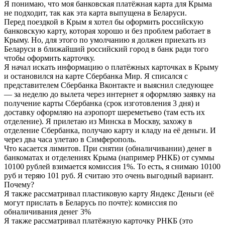
Я понимаю, что моя банковская платёжная карта для Крыма
не подходит, так как эта карта выпущена в Беларуси.
Перед поездкой в Крым я хотел бы оформить российскую
банковскую карту, которая хорошо и без проблем работает в
Крыму. Но, для этого по умолчанию я должен приехать из
Беларуси в ближайший российский город в банк ради того
чтобы оформить карточку.
Я начал искать информацию о платёжных карточках в Крыму
и остановился на карте Сбербанка Мир. Я списался с
представителем Сбербанка Вконтакте и выяснил следующее
— за неделю до вылета через интернет я оформляю заявку на
получение карты Сбербанка (срок изготовления 3 дня) и
доставку оформляю на аэропорт шереметьево (там есть их
отделение). Я прилетаю из Минска в Москву, захожу в
отделение Сбербанка, получаю карту и кладу на её деньги. И
через два часа улетаю в Симферополь.
Что касается лимитов. При снятии (обналичивании) денег в
банкоматах и отделениях Крыма (например РНКБ) от суммы
10100 рублей взимается комиссия 1%. То есть, я снимаю 10100
руб и теряю 101 руб. Я считаю это очень выгодный вариант.
Почему?
Я также рассматривал пластиковую карту Яндекс Деньги (её
могут прислать в Беларусь по почте): комиссия по
обналичивания денег 3%
Я также рассматривал платёжную карточку РНКБ (это