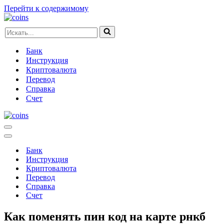
Перейти к содержимому
Искать...
Банк
Инструкция
Криптовалюта
Перевод
Справка
Счет
Меню
навигации
Меню
навигации
Банк
Инструкция
Криптовалюта
Перевод
Справка
Счет
Как поменять пин код на карте рнкб