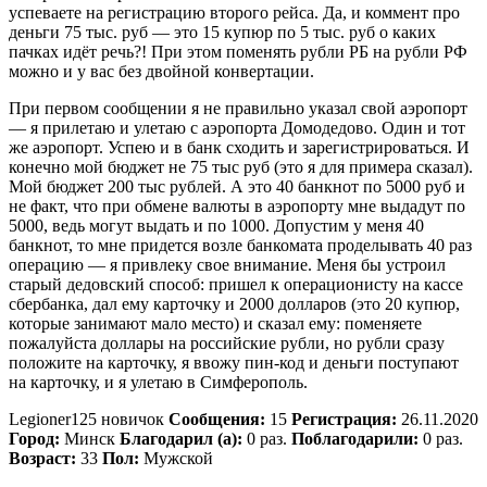
успеваете на регистрацию второго рейса. Да, и коммент про
деньги 75 тыс. руб — это 15 купюр по 5 тыс. руб о каких
пачках идёт речь?! При этом поменять рубли РБ на рубли РФ
можно и у вас без двойной конвертации.
При первом сообщении я не правильно указал свой аэропорт
— я прилетаю и улетаю с аэропорта Домодедово. Один и тот
же аэропорт. Успею и в банк сходить и зарегистрироваться. И
конечно мой бюджет не 75 тыс руб (это я для примера сказал).
Мой бюджет 200 тыс рублей. А это 40 банкнот по 5000 руб и
не факт, что при обмене валюты в аэропорту мне выдадут по
5000, ведь могут выдать и по 1000. Допустим у меня 40
банкнот, то мне придется возле банкомата проделывать 40 раз
операцию — я привлеку свое внимание. Меня бы устроил
старый дедовский способ: пришел к операционисту на кассе
сбербанка, дал ему карточку и 2000 долларов (это 20 купюр,
которые занимают мало место) и сказал ему: поменяете
пожалуйста доллары на российские рубли, но рубли сразу
положите на карточку, я ввожу пин-код и деньги поступают
на карточку, и я улетаю в Симферополь.
Legioner125 новичок
Сообщения:
15
Регистрация:
26.11.2020
Город:
Минск
Благодарил (а):
0 раз.
Поблагодарили:
0 раз.
Возраст:
33
Пол:
Мужской