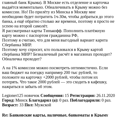
главный банк Крыма). В Москве есть отделение и карточка
выдаётся моментально. Обналичивать в Крыму можно без
комиссии. Но! По прилёту из Минска в Москву мне
необходимо будет потратить 1ч-30м, чтобы добраться до этого
банка, а ещё обратно столько же времени, поэтому я просто не
успею на второй самолёт.
Я рассматривал карты Тинькофф. Пополнить платёжную
карту можно с паспортом гражданина РФ,
Поэтому я считаю, что для меня выгодный вариант карнта
Сбербанка МИР.
Поэтому хочу спросит, кто пользовался в Крыму картой
сбербанка МИР? Безналичный расчёт в магазинах проходит?
Обналичка проходит?
А на 1% комиссии можно посмотреть оптимистично. Если
ваш бюджет на поездку например 200 тыс рублей, то
положите на карточку +2000 рублей, чтобы потом их
потерять. Что такое 2000 рублей — это сходить в кафешку,
нажраться и забыть об этом.
Legioner125 новичок
Сообщения:
15
Регистрация:
26.11.2020
Город:
Минск
Благодарил (а):
0 раз.
Поблагодарили:
0 раз.
Возраст:
33
Пол:
Мужской
Re: Банковские карты, наличные, банкоматы в Крыму