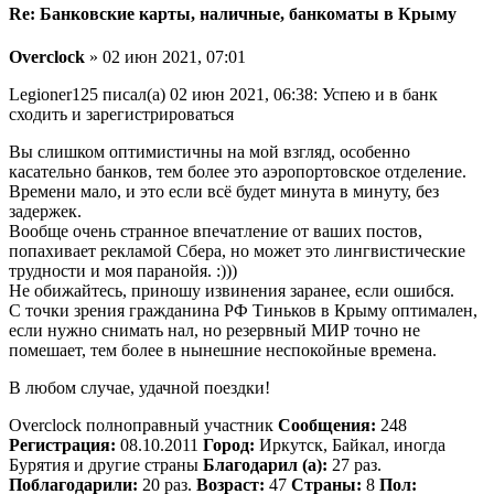
Re: Банковские карты, наличные, банкоматы в Крыму
Overclock
» 02 июн 2021, 07:01
Legioner125 писал(а) 02 июн 2021, 06:38: Успею и в банк
сходить и зарегистрироваться
Вы слишком оптимистичны на мой взгляд, особенно
касательно банков, тем более это аэропортовское отделение.
Времени мало, и это если всё будет минута в минуту, без
задержек.
Вообще очень странное впечатление от ваших постов,
попахивает рекламой Сбера, но может это лингвистические
трудности и моя паранойя. :)))
Не обижайтесь, приношу извинения заранее, если ошибся.
С точки зрения гражданина РФ Тиньков в Крыму оптимален,
если нужно снимать нал, но резервный МИР точно не
помешает, тем более в нынешние неспокойные времена.
В любом случае, удачной поездки!
Overclock полноправный участник
Сообщения:
248
Регистрация:
08.10.2011
Город:
Иркутск, Байкал, иногда
Бурятия и другие страны
Благодарил (а):
27 раз.
Поблагодарили:
20 раз.
Возраст:
47
Страны:
8
Пол: