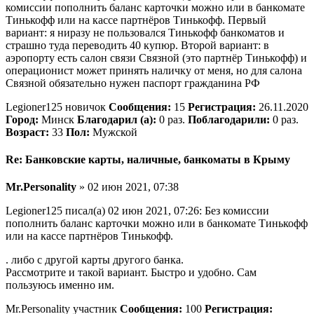
комиссии пополнить баланс карточки можно или в банкомате
Тинькофф или на кассе партнёров Тинькофф. Первый
вариант: я ниразу не пользовался Тинькофф банкоматов и
страшно туда переводить 40 купюр. Второй вариант: в
аэропорту есть салон связи Связной (это партнёр Тинькофф) и
операционист может принять наличку от меня, но для салона
Связной обязательно нужен паспорт гражданина РФ
Legioner125 новичок
Сообщения:
15
Регистрация:
26.11.2020
Город:
Минск
Благодарил (а):
0 раз.
Поблагодарили:
0 раз.
Возраст:
33
Пол:
Мужской
Re: Банковские карты, наличные, банкоматы в Крыму
Mr.Personality
» 02 июн 2021, 07:38
Legioner125 писал(а) 02 июн 2021, 07:26: Без комиссии
пополнить баланс карточки можно или в банкомате Тинькофф
или на кассе партнёров Тинькофф.
. либо с другой карты другого банка.
Рассмотрите и такой вариант. Быстро и удобно. Сам
пользуюсь именно им.
Mr.Personality участник
Сообщения:
100
Регистрация: