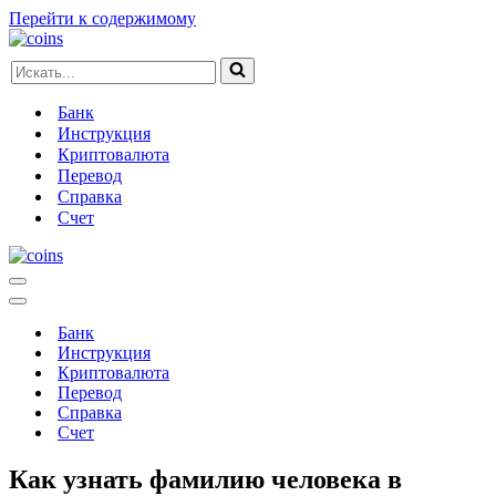
Перейти к содержимому
Искать...
Банк
Инструкция
Криптовалюта
Перевод
Справка
Счет
Меню
навигации
Меню
навигации
Банк
Инструкция
Криптовалюта
Перевод
Справка
Счет
Как узнать фамилию человека в