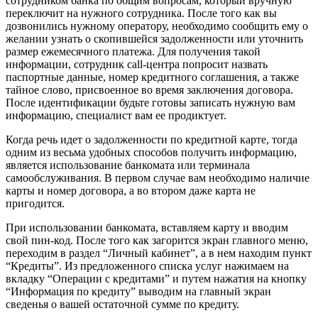
сотрудником банка по общим вопросам, который вручную
переключит на нужного сотрудника. После того как вы
дозвонились нужному оператору, необходимо сообщить ему о
желании узнать о скопившейся задолженности или уточнить
размер ежемесячного платежа. Для получения такой
информации, сотрудник call-центра попросит назвать
паспортные данные, номер кредитного соглашения, а также
тайное слово, присвоенное во время заключения договора.
После идентификации будьте готовы записать нужную вам
информацию, специалист вам ее продиктует.
Когда речь идет о задолженности по кредитной карте, тогда
одним из весьма удобных способов получить информацию,
является использование банкомата или терминала
самообслуживания. В первом случае вам необходимо наличие
карты и номер договора, а во втором даже карта не
пригодится.
При использовании банкомата, вставляем карту и вводим
свой пин-код. После того как загорится экран главного меню,
переходим в раздел “Личный кабинет”, а в нем находим пункт
“Кредиты”. Из предложенного списка услуг нажимаем на
вкладку “Операции с кредитами” и путем нажатия на кнопку
“Информация по кредиту” выводим на главный экран
сведенья о вашей остаточной сумме по кредиту.