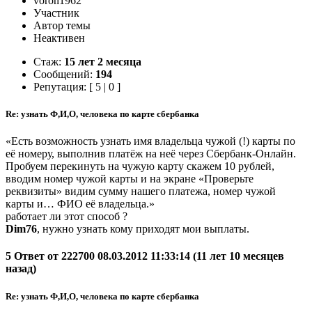
voron1962
Участник
Автор темы
Неактивен
Стаж:
15 лет 2 месяца
Сообщений:
194
Репутация: [ 5 | 0 ]
Re: узнать Ф,И,О, человека по карте сбербанка
«Есть возможность узнать имя владельца чужой (!) карты по
её номеру, выполнив платёж на неё через Сбербанк-Онлайн.
Пробуем перекинуть на чужую карту скажем 10 рублей,
вводим номер чужой карты и на экране «Проверьте
реквизиты» видим сумму нашего платежа, номер чужой
карты и… ФИО её владельца.»
работает ли этот способ ?
Dim76
, нужно узнать кому приходят мои выплаты.
5 Ответ от 222700 08.03.2012 11:33:14 (11 лет 10 месяцев
назад)
Re: узнать Ф,И,О, человека по карте сбербанка