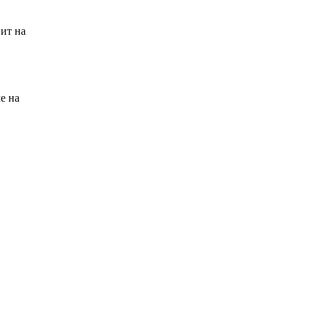
ит на
е на