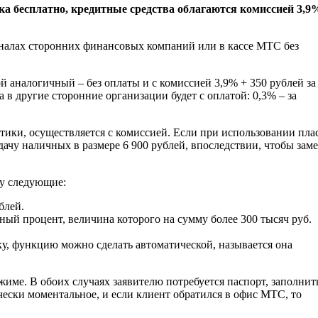
ка бесплатно, кредитные средства облагаются комиссией 3,9
иналах сторонних финансовых компаний или в кассе МТС без
 аналогичный – без оплаты и с комиссией 3,9% + 350 рублей за
 в другие сторонние организации будет с оплатой: 0,3% – за
ики, осуществляется с комиссией. Если при использовании пла
ачу наличных в размере 6 900 рублей, впоследствии, чтобы зам
му следующие:
блей.
ный процент, величина которого на сумму более 300 тысяч руб.
ку, функцию можно сделать автоматической, называется она
жиме. В обоих случаях заявителю потребуется паспорт, заполнит
чески моментальное, и если клиент обратился в офис МТС, то