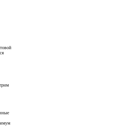
отовой
ся
отрим
анные
нимум