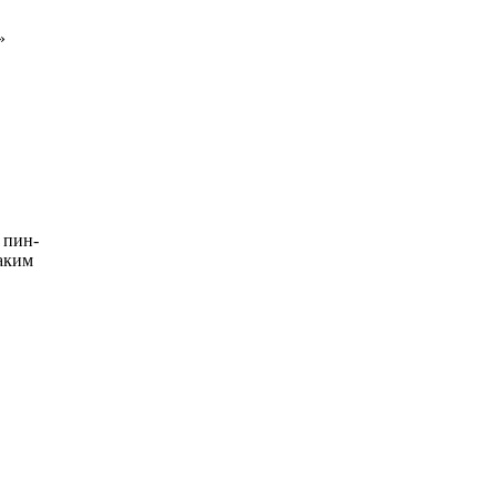
»
 пин-
Таким