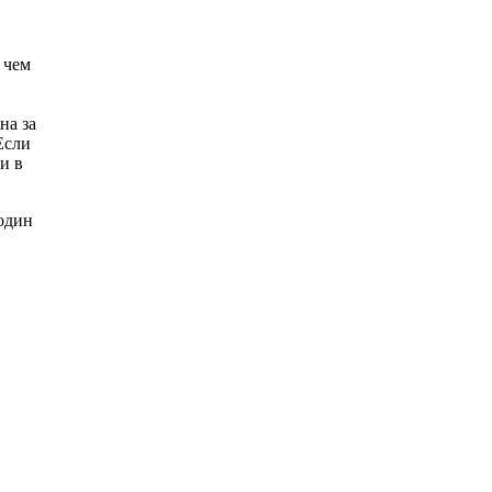
 чем
на за
Если
и в
 один