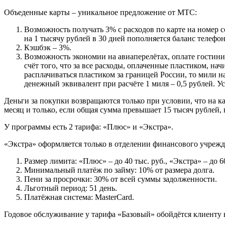
Объеденные карты – уникальное предложение от МТС:
Возможность получать 3% с расходов по карте на номер с
на 1 тысячу рублей в 30 дней пополняется баланс телефон
Кэшбэк – 3%.
Возможность экономии на авиаперелётах, оплате гостиниц
счёт того, что за все расходы, оплаченные пластиком, нач
расплачиваться пластиком за границей России, то мили н
денежный эквивалент при расчёте 1 миля – 0,5 рублей. Ус
Деньги за покупки возвращаются только при условии, что на ка
месяц и только, если общая сумма превышает 15 тысяч рублей, 
У программы есть 2 тарифа: «Плюс» и «Экстра».
«Экстра» оформляется только в отделении финансового учреж
Размер лимита: «Плюс» – до 40 тыс. руб., «Экстра» – до 6
Минимальный платёж по займу: 10% от размера долга.
Пени за просрочки: 30% от всей суммы задолженности.
Льготный период: 51 день.
Платёжная система: MasterCard.
Годовое обслуживание у тарифа «Базовый» обойдётся клиенту в 