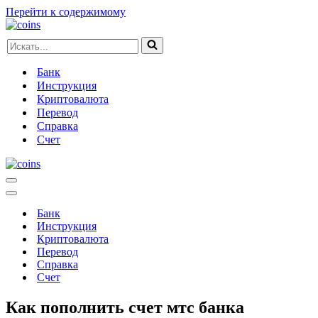
Перейти к содержимому
Искать...
Банк
Инструкция
Криптовалюта
Перевод
Справка
Счет
Меню
навигации
Меню
навигации
Банк
Инструкция
Криптовалюта
Перевод
Справка
Счет
Как пополнить счет мтс банка