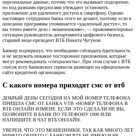
персональные данные, потому что это вызывает подозрение,
но под разными предлогами убеждают установить
приложение для удаленного доступа к смартфону. Однако
настоящие сотрудники банка этого не делают, поэтому если в
описании программы упоминается «удаленный доступ», то
вы точно имеете дело с мошенниками», — прокомментировал
ситуацию руководитель департамента цифрового бизнеса,
старший вице-президент ВТБ Никита Чугунов.
Банкир подчеркнул, что необходимо соблюдать бдительность
и не загружать никакие посторонние приложения, которые
могут рекомендовать «специалисты». При этом случае с ВТБ
список всех банковских сервисов размещен на официальном
сайте кредитной организации.
С какого номера приходят смс от втб
ДОБРЫЙ ДЕНЬ! СЕГОДНЯ НА МОЙ НОМЕР ТЕЛЕФОНА
ПРИШЛА СМС ОТ БАНКА VTB «НОМЕР ТЕЛЕФОНА В
ВТБ ОНЛАЙН ИЗМЕНЕ. ЕСЛИ ЭТО СДЕЛАЛИ НЕ ВЫ,
ПОЗВОНИТЕ В БАНК ПО ТЕЛЕФОНУ 1000 ИЛИ
НАПИШИТЕ В ЧАТ ВТБ ОНЛАЙН.
УВЕРЕН, ЧТО ЭТО МОШЕННИКИ, ТАК КАК МНОГО ЛЕТ
НИЧЕГО ОБЩЕГО С БАНКОМ ВТБ НЕ ИМЕЮ И НЕ