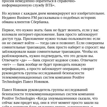
просим немедленно обратиться в справочно-
информационную службу ВТБ».
Но жулики с каждым днем мимикрируют все изобретательнее.
Недавно Business FM рассказывала о подобных историях
обмана клиентов Сбербанка.
Первое, что нужно знать: банк не будет звонить, если у вас
взломали интернет-приложение. Банк просто заблокирует
доступ туда. Приложение нужно только пользователю: если
он не сможет войти — тогда сам и позвонит. Если совершены
сомнительные транзакции, банк просто наберет и спросит: мы
заблокировали ваши сомнительные транзакции. Чтобы их
разблокировать, нужно подтвердить, что это делали вы.
Отвечаете «да» — банк спросит кодовое слово. Отвечаете
«нет» — банк вообще не будет проводить никакую
верификацию, а просто заблокирует операцию, говорит
руководитель группы исследований безопасности
телекоммуникационных систем компании Positive
Technologies Павел Новиков.
Павел Новиков руководитель группы исследований
безопасности телекоммуникационных систем компании
Positive Technologies «Когда злоумышленники сказали, что
сейчас вам придет код, они в этот момент просто зашли на
сайт в интернет-банк от вашего имени, залогинились и