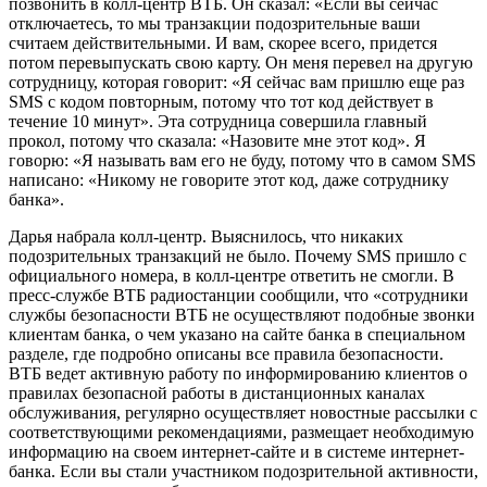
позвонить в колл-центр ВТБ. Он сказал: «Если вы сейчас
отключаетесь, то мы транзакции подозрительные ваши
считаем действительными. И вам, скорее всего, придется
потом перевыпускать свою карту. Он меня перевел на другую
сотрудницу, которая говорит: «Я сейчас вам пришлю еще раз
SMS с кодом повторным, потому что тот код действует в
течение 10 минут». Эта сотрудница совершила главный
прокол, потому что сказала: «Назовите мне этот код». Я
говорю: «Я называть вам его не буду, потому что в самом SMS
написано: «Никому не говорите этот код, даже сотруднику
банка».
Дарья набрала колл-центр. Выяснилось, что никаких
подозрительных транзакций не было. Почему SMS пришло с
официального номера, в колл-центре ответить не смогли. В
пресс-службе ВТБ радиостанции сообщили, что «сотрудники
службы безопасности ВТБ не осуществляют подобные звонки
клиентам банка, о чем указано на сайте банка в специальном
разделе, где подробно описаны все правила безопасности.
ВТБ ведет активную работу по информированию клиентов о
правилах безопасной работы в дистанционных каналах
обслуживания, регулярно осуществляет новостные рассылки с
соответствующими рекомендациями, размещает необходимую
информацию на своем интернет-сайте и в системе интернет-
банка. Если вы стали участником подозрительной активности,