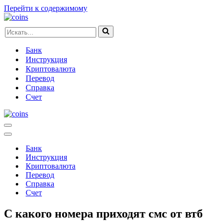
Перейти к содержимому
Искать...
Банк
Инструкция
Криптовалюта
Перевод
Справка
Счет
Меню
навигации
Меню
навигации
Банк
Инструкция
Криптовалюта
Перевод
Справка
Счет
С какого номера приходят смс от втб