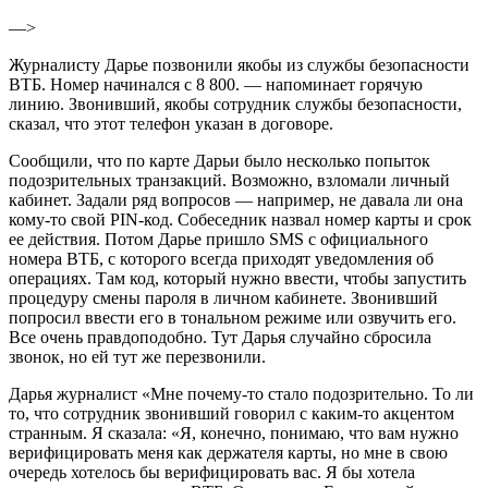
—>
Журналисту Дарье позвонили якобы из службы безопасности
ВТБ. Номер начинался с 8 800. — напоминает горячую
линию. Звонивший, якобы сотрудник службы безопасности,
сказал, что этот телефон указан в договоре.
Сообщили, что по карте Дарьи было несколько попыток
подозрительных транзакций. Возможно, взломали личный
кабинет. Задали ряд вопросов — например, не давала ли она
кому-то свой PIN-код. Собеседник назвал номер карты и срок
ее действия. Потом Дарье пришло SMS с официального
номера ВТБ, с которого всегда приходят уведомления об
операциях. Там код, который нужно ввести, чтобы запустить
процедуру смены пароля в личном кабинете. Звонивший
попросил ввести его в тональном режиме или озвучить его.
Все очень правдоподобно. Тут Дарья случайно сбросила
звонок, но ей тут же перезвонили.
Дарья журналист «Мне почему-то стало подозрительно. То ли
то, что сотрудник звонивший говорил с каким-то акцентом
странным. Я сказала: «Я, конечно, понимаю, что вам нужно
верифицировать меня как держателя карты, но мне в свою
очередь хотелось бы верифицировать вас. Я бы хотела