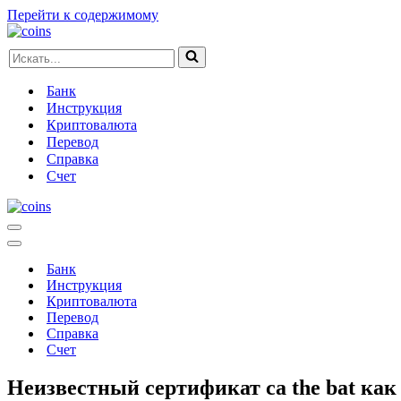
Перейти к содержимому
Искать...
Банк
Инструкция
Криптовалюта
Перевод
Справка
Счет
Меню
навигации
Меню
навигации
Банк
Инструкция
Криптовалюта
Перевод
Справка
Счет
Неизвестный сертификат са the bat как