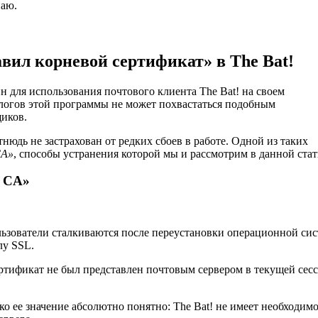
наю.
вил корневой сертификат» в The Bat!
 для использования почтового клиента The Bat! на своем
логов этой программы не может похвастаться подобным
иков.
юдь не застрахован от редких сбоев в работе. Одной из таких
CA»
, способы устранения которой мы и рассмотрим в данной стат
т CA»
ьзователи сталкиваются после переустановки операционной си
лу SSL.
ртификат не был представлен почтовым сервером в текущей сесс
ко ее значение абсолютно понятно: The Bat! не имеет необходим