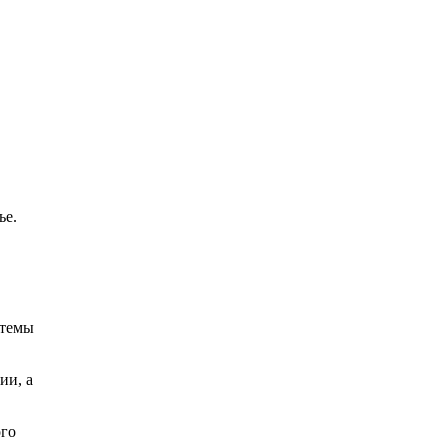
ье.
стемы
ии, а
ого