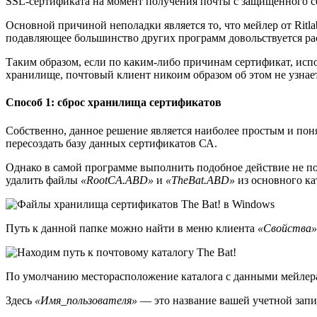
SSL-сертификата на момент получения почты с защищенного с
Основной причиной неполадки является то, что мейлер от Ritla
подавляющее большинство других программ довольствуется р
Таким образом, если по каким-либо причинам сертификат, исп
хранилище, почтовый клиент никоим образом об этом не узнает
Способ 1: сброс хранилища сертификатов
Собственно, данное решение является наиболее простым и пон
пересоздать базу данных сертификатов СА.
Однако в самой программе выполнить подобное действие не пол
удалить файлы
«RootCA.ABD»
и
«TheBat.ABD»
из основного ка
Путь к данной папке можно найти в меню клиента
«Свойства»
По умолчанию месторасположение каталога с данными мейлера
Здесь
«Имя_пользователя»
— это название вашей учетной запи