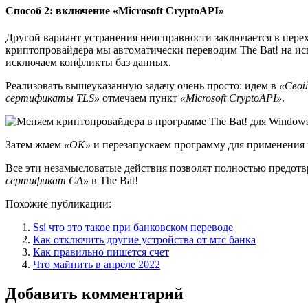
Способ 2: включение «Microsoft CryptoAPI»
Другой вариант устранения неисправности заключается в перех
криптопровайдера мы автоматически переводим The Bat! на и
исключаем конфликты баз данных.
Реализовать вышеуказанную задачу очень просто: идем в
«Свой
сертификаты TLS»
отмечаем пункт
«Microsoft CryptoAPI»
.
Затем жмем
«ОК»
и перезапускаем программу для применения 
Все эти незамысловатые действия позволят полностью предот
сертификат CA»
в The Bat!
Похожие публикации:
Ssi что это такое при банковском переводе
Как отключить другие устройства от мтс банка
Как правильно пишется счет
Что майнить в апреле 2022
Добавить комментарий