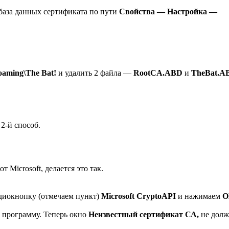
база данных сертификата по пути
Свойства — Настройка —
aming\The Bat!
и удалить 2 файла —
RootCA.ABD
и
TheBat.A
 2-й способ.
 Microsoft, делается это так.
диокнопку (отмечаем пункт)
Microsoft CryptoAPI
и нажимаем
О
ь программу. Теперь окно
Неизвестный сертификат СА,
не дол