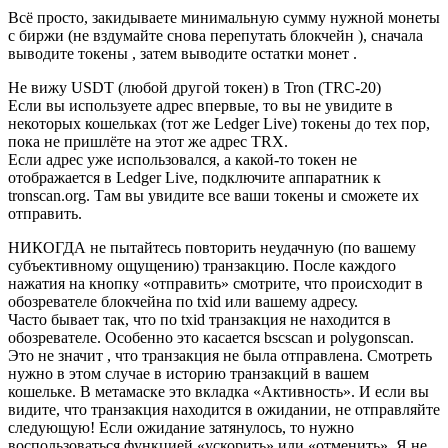
Всё просто, закидываете минимальную сумму нужной монеты
с биржи (не вздумайте снова перепутать блокчейн ), сначала
выводите токены , затем выводите остатки монет .
Не вижу USDT (любой другой токен) в Tron (TRC-20)
Если вы используете адрес впервые, то вы не увидите в
некоторых кошельках (тот же Ledger Live) токены до тех пор,
пока не пришлёте на этот же адрес TRX.
Если адрес уже использовался, а какой-то токен не
отображается в Ledger Live, подключите аппаратник к
tronscan.org. Там вы увидите все ваши токены и сможете их
отправить.
НИКОГДА не пытайтесь повторить неудачную (по вашему
субъективному ощущению) транзакцию. После каждого
нажатия на кнопку «отправить» смотрите, что происходит в
обозревателе блокчейна по txid или вашему адресу.
Часто бывает так, что по txid транзакция не находится в
обозревателе. Особенно это касается bscscan и polygonscan.
Это не значит , что транзакция не была отправлена. Смотреть
нужно в этом случае в историю транзакций в вашем
кошельке. В метамаске это вкладка «Активность». И если вы
видите, что транзакция находится в ожидании, не отправляйте
следующую! Если ожидание затянулось, то нужно
воспользоваться функцией «ускорить» или «отменить». Я не