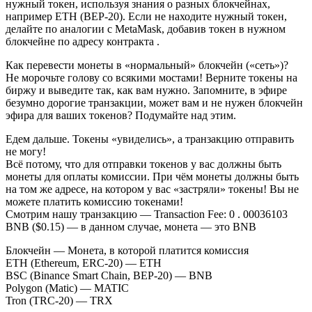
нужный токен, используя знания о разных блокчейнах,
например ETH (BEP-20). Если не находите нужный токен,
делайте по аналогии с MetaMask, добавив токен в нужном
блокчейне по адресу контракта .
Как перевести монеты в «нормальный» блокчейн («сеть»)?
Не морочьте голову со всякими мостами! Верните токены на
биржу и выведите так, как вам нужно. Запомните, в эфире
безумно дорогие транзакции, может вам и не нужен блокчейн
эфира для ваших токенов? Подумайте над этим.
Едем дальше. Токены «увиделись», а транзакцию отправить
не могу!
Всё потому, что для отправки токенов у вас должны быть
монеты для оплаты комиссии. При чём монеты должны быть
на том же адресе, на котором у вас «застряли» токены! Вы не
можете платить комиссию токенами!
Смотрим нашу транзакцию — Transaction Fee: 0 . 00036103
BNB ($0.15) — в данном случае, монета — это BNB
Блокчейн — Монета, в которой платится комиссия
ETH (Ethereum, ERC-20) — ETH
BSC (Binance Smart Chain, BEP-20) — BNB
Polygon (Matic) — MATIC
Tron (TRC-20) — TRX