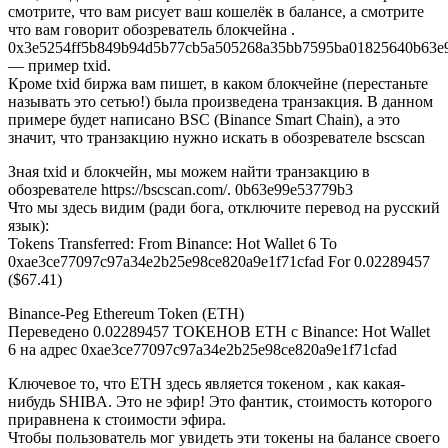
смотрите, что вам рисует ваш кошелёк в балансе, а смотрите
что вам говорит обозреватель блокчейна .
0x3e5254ff5b849b94d5b77cb5a505268a35bb7595ba01825640b63e
— пример txid.
Кроме txid биржа вам пишет, в каком блокчейне (перестаньте
называть это сетью!) была произведена транзакция. В данном
примере будет написано BSC (Binance Smart Chain), а это
значит, что транзакцию нужно искать в обозревателе bscscan
Зная txid и блокчейн, мы можем найти транзакцию в
обозревателе https://bscscan.com/. 0b63e99e53779b3
Что мы здесь видим (ради бога, отключите перевод на русский
язык):
Tokens Transferred: From Binance: Hot Wallet 6 To
0xae3ce77097c97a34e2b25e98ce820a9e1f71cfad For 0.02289457
($67.41)
Binance-Peg Ethereum Token (ETH)
Переведено 0.02289457 ТОКЕНОВ ETH с Binance: Hot Wallet
6 на адрес 0xae3ce77097c97a34e2b25e98ce820a9e1f71cfad
Ключевое то, что ETH здесь является токеном , как какая-
нибудь SHIBA. Это не эфир! Это фантик, стоимость которого
приравнена к стоимости эфира.
Чтобы пользователь мог увидеть эти токены на балансе своего