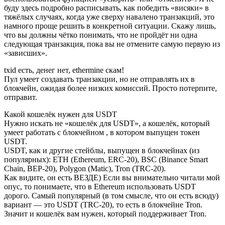
буду здесь подробно расписывать, как победить «висяки» в
тяжёлых случаях, когда уже сверху навалено транзакций, это
намного проще решить в конкретной ситуации. Скажу лишь,
что вы должны чётко понимать, что не пройдёт ни одна
следующая транзакция, пока вы не отмените самую первую из
«зависших».
txid есть, денег нет, ethermine скам!
Пул умеет создавать транзакции, но не отправлять их в
блокчейн, ожидая более низких комиссий. Просто потерпите,
отправит.
Какой кошелёк нужен для USDT
Нужно искать не «кошелёк для USDT», а кошелёк, который
умеет работать с блокчейном , в котором выпущен токен
USDT.
USDT, как и другие стейблы, выпущен в блокчейнах (из
популярных): ETH (Ethereum, ERC-20), BSC (Binance Smart
Chain, BEP-20), Polygon (Matic), Tron (TRC-20).
Как видите, он есть ВЕЗДЕ) Если вы внимательно читали мой
опус, то понимаете, что в Ethereum использовать USDT
дорого. Самый популярный (в том смысле, что он есть всюду)
вариант — это USDT (TRC-20), то есть в блокчейне Tron.
Значит и кошелёк вам нужен, который поддерживает Tron.