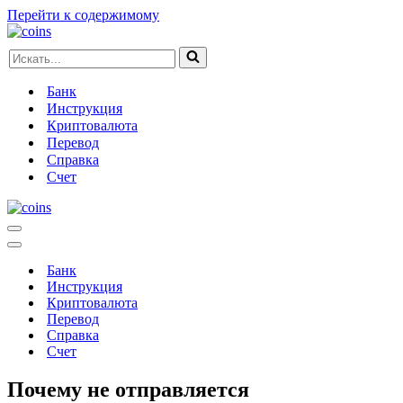
Перейти к содержимому
Искать...
Банк
Инструкция
Криптовалюта
Перевод
Справка
Счет
Меню
навигации
Меню
навигации
Банк
Инструкция
Криптовалюта
Перевод
Справка
Счет
Почему не отправляется