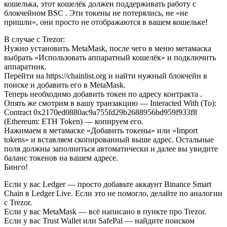
кошелька, этот кошелёк должен поддерживать работу с
блокчейном BSC . Эти токены не потерялись, не «не
пришли», они просто не отображаются в вашем кошельке!
В случае с Trezor:
Нужно установить MetaMask, после чего в меню метамаска
выбрать «Использовать аппаратный кошелёк» и подключить
аппаратник.
Перейти на https://chainlist.org и найти нужный блокчейн в
поиске и добавить его в MetaMask.
Теперь необходимо добавить токен по адресу контракта .
Опять же смотрим в вашу транзакцию — Interacted With (To):
Contract 0x2170ed0880ac9a755fd29b2688956bd959f933f8
(Ethereum: ETH Token) — копируем его.
Нажимаем в метамаске «Добавить токены» или «Import
tokens» и вставляем скопированный выше адрес. Остальные
поля должны заполниться автоматически и далее вы увидите
баланс токенов на вашем адресе.
Бинго!
Если у вас Ledger — просто добавьте аккаунт Binance Smart
Chain в Ledger Live. Если это не помогло, делайте по аналогии
с Trezor.
Если у вас MetaMask — всё написано в пункте про Trezor.
Если у вас Trust Wallet или SafePal — найдите поиском