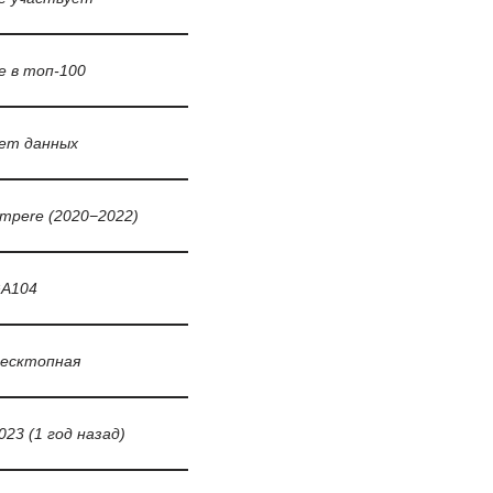
е в топ-100
ет данных
mpere (2020−2022)
A104
есктопная
023 (1 год назад)