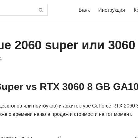
Банк
Инструкция
К
е 2060 super или 3060
4
Super vs RTX 3060 8 GB GA1
десктопов или ноутбуков) и архитектуре GeForce RTX 2060 
кже о времени начала продаж и стоимости на тот момент.
изводительности
71
н