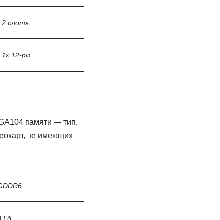
2 слота
1x 12-pin
GA104 памяти — тип,
деокарт, не имеющих
GDDR6
8 Гб