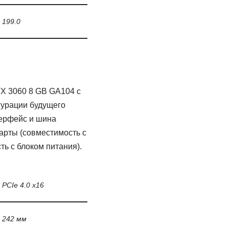
199.0
X 3060 8 GB GA104 с
гурации будущего
терфейс и шина
арты (совместимость с
ь с блоком питания).
PCIe 4.0 x16
242 мм