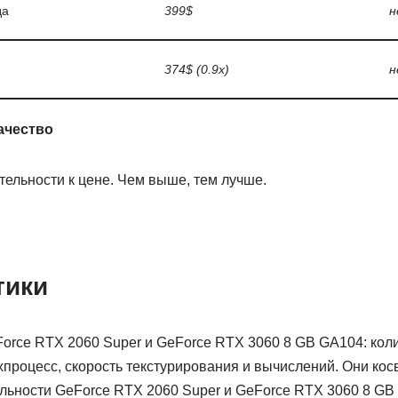
да
399$
н
374$ (0.9x)
н
ачество
ельности к цене. Чем выше, тем лучше.
тики
rce RTX 2060 Super и GeForce RTX 3060 8 GB GA104: кол
ехпроцесс, скорость текстурирования и вычислений. Они ко
ельности GeForce RTX 2060 Super и GeForce RTX 3060 8 GB 