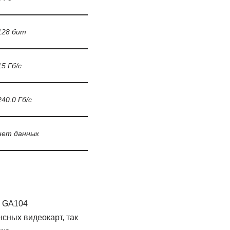
128 бит
15 Гб/с
240.0 Гб/с
нет данных
B GA104
сных видеокарт, так