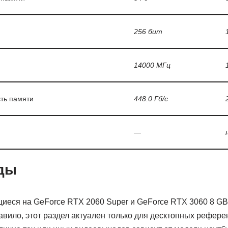
256 бит
14000 МГц
ть памяти
448.0 Гб/с
—
ды
еся на GeForce RTX 2060 Super и GeForce RTX 3060 8 G
вило, этот раздел актуален только для десктопных референ