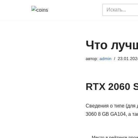
Перейти
к
содержимому
Что лучш
автор:
admin
23.01.202
RTX 2060 
Сведения о типе (для 
3060 8 GB GA104, а та
Место в рейтинге про