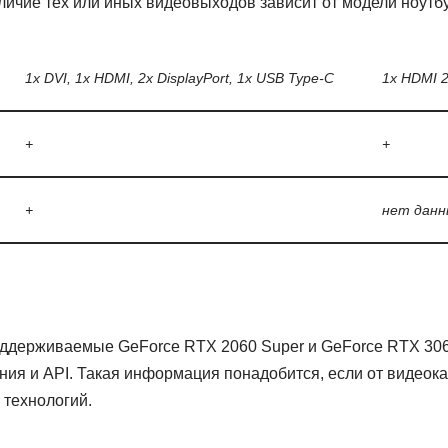
личие тех или иных видеовыходов зависит от модели ноутбу
1x DVI, 1x HDMI, 2x DisplayPort, 1x USB Type-C
1x HDMI 2.
+
+
+
нет данн
ддерживаемые GeForce RTX 2060 Super и GeForce RTX 30
ния и API. Такая информация понадобится, если от видеока
 технологий.