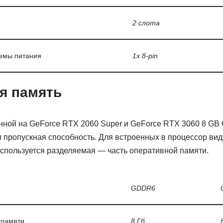
2 слота
емы питания
1x 8-pin
я память
ной на GeForce RTX 2060 Super и GeForce RTX 3060 8 GB 
и пропускная способность. Для встроенных в процессор ви
используется разделяемая — часть оперативной памяти.
GDDR6
 памяти
8 Гб