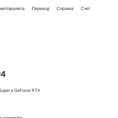
риптовалюта
Перевод
Справка
Счет
04
Super и GeForce RTX
е участвует