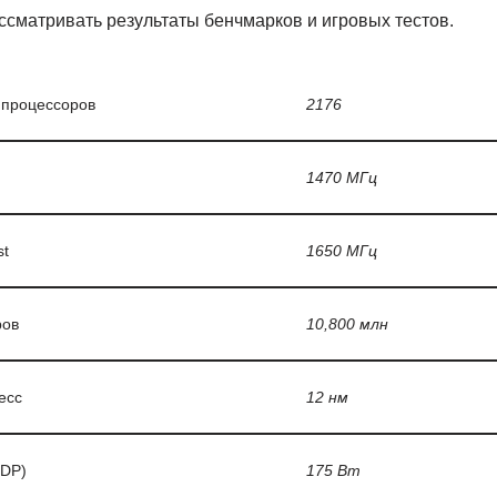
ссматривать результаты бенчмарков и игровых тестов.
 процессоров
2176
1470 МГц
st
1650 МГц
ров
10,800 млн
есс
12 нм
TDP)
175 Вт