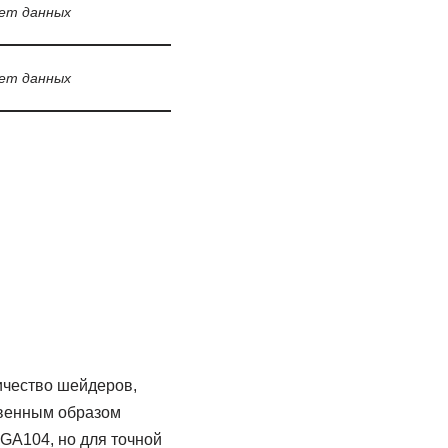
ет данных
ет данных
ичество шейдеров,
свенным образом
GA104, но для точной