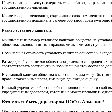
Наименования не могут содержать слова «банк», «страхование»
государственной лицензии.
Кроме того, наименования, содержащие слова «Армения» или 
государственной пошлины в размере 600 тысяч драм ежегодно 
Размер уставного капитала
Минимальный размер уставного капитала общества не устанавли
общества, законом и иными правовыми актами могут устанавл
Номинальная стоимость уставного капитала общества и вкладов
Размер долей участников общества определяется в процентах ил
соответствовать соотношению номинальной стоимости его доли
В уставный капитал общества в качестве вклада могут быть в
права, а также иные права, имеющие денежную оценку.
Каждый учредитель общества обязан полностью внести свой вк
учредительным договором, который не может превышать одного
Кто может быть директором ООО в Армении?
Обычно армянские компании контролируются одним директоро