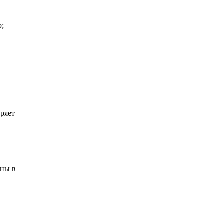
р;
ряет
ены в