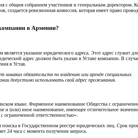
ия с общим собранием участников и генеральным директором. К
в, создается ревизионная комиссия, которая имеет право прово
 компании в Армении?
является указание юридического адреса. Этот адрес служит дл
ический адрес должен быть указан в Уставе компании. В случа
ния в Устав.
 никаких обязательств по владению или аренде специальных
пании допустимо использовать свой адрес проживания.
янском языке. Фирменное наименование Общества с ограниченн
ое и (или) иное наименование, имеющее отличительное значение
 с ограниченной ответственностью».
 поиска в Государственном реестре юридических лиц. Срок про
т 24 часа с момента получения запроса.