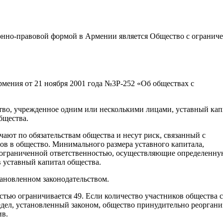
онно-правовой формой в Армении является Общество с огранич
мения от 21 ноября 2001 года №3P-252 «Об обществах с
тво, учрежденное одним или несколькими лицами, уставный кап
бщества.
ают по обязательствам общества и несут риск, связанный с
дов в общество. Минимального размера уставного капитала,
 с ограниченной ответственностью, осуществляющие определенн
в уставный капитал общества.
тановленном законодательством.
стью ограничивается 49. Если количество участников общества с
ел, установленный законом, общество принудительно реоргани
ив.