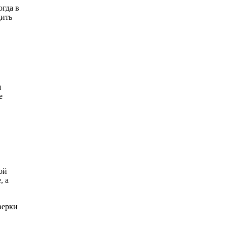
огда в
дить
я
е
ой
, а
верки