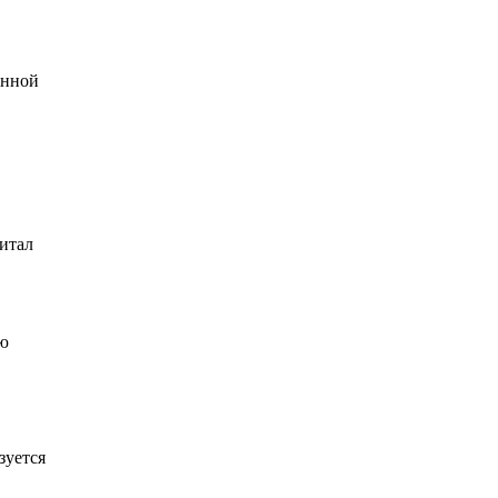
енной
итал
ую
зуется