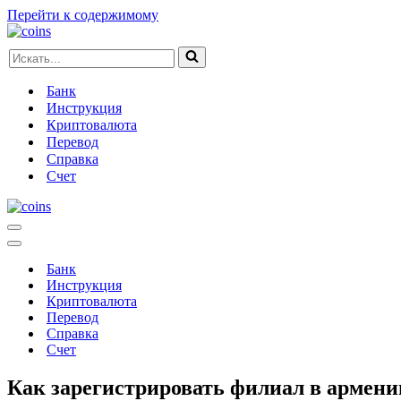
Перейти к содержимому
Искать...
Банк
Инструкция
Криптовалюта
Перевод
Справка
Счет
Меню
навигации
Меню
навигации
Банк
Инструкция
Криптовалюта
Перевод
Справка
Счет
Как зарегистрировать филиал в армени