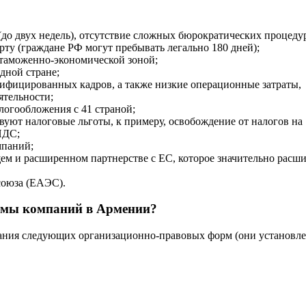
(до двух недель), отсутствие сложных бюрократических процеду
ту (граждане РФ могут пребывать легально 180 дней);
 таможенно-экономической зоной;
дной стране;
лифицированных кадров, а также низкие операционные затраты,
ятельности;
логообложения с 41 страной;
твуют налоговые льготы, к примеру, освобождение от налогов на
НДС;
мпаний;
ем и расширенном партнерстве с ЕС, которое значительно расши
союза (ЕАЭС).
рмы компаний в Армении?
дания следующих организационно-правовых форм (они установл