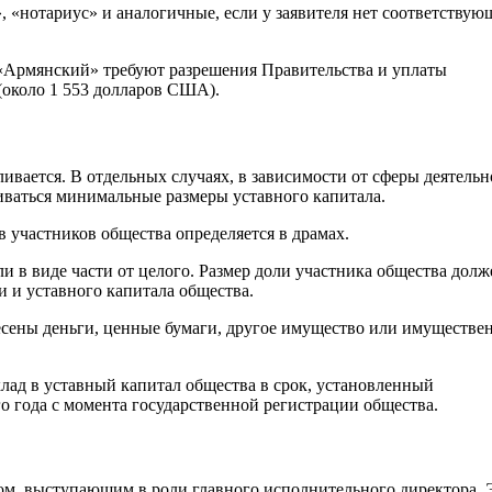
, «нотариус» и аналогичные, если у заявителя нет соответствую
«Армянский» требуют разрешения Правительства и уплаты
(около 1 553 долларов США).
вается. В отдельных случаях, в зависимости от сферы деятельн
иваться минимальные размеры уставного капитала.
 участников общества определяется в драмах.
и в виде части от целого. Размер доли участника общества долж
 и уставного капитала общества.
несены деньги, ценные бумаги, другое имущество или имуществе
лад в уставный капитал общества в срок, установленный
 года с момента государственной регистрации общества.
м, выступающим в роли главного исполнительного директора. 