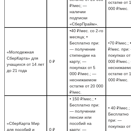
остатке от 
₽/мес; —
000 ₽/мес.
наличии
подписки
«СберПрайм».
•40 ₽/мес. со 2-го
месяца; •
Бесплатно при:
•70 ₽/мес.; 
— получение
₽/мес. при:
«Молодежная
стипендии на
покупках от
СберКарта» для
0 ₽
карту; —
000 ₽/мес.;
учащихся от 14 лет
покупках от 5
неснижаем
до 21 года
000 ₽/мес.; —
остатке от 
неснижаемом
000 ₽/мес.
остатке от 20 000
₽/мес.
• 150 ₽/мес.; •
Бесплатно при:
• 40 ₽/мес.; 
— получении
Бесплатно
пенсии или
при: —
«СберКарта Мир
пособий на
покупках от
для пособий и
0 ₽
карту; —