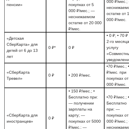
000 ₽/мес.;
пенсии»
покупках от 5
неснижаем
000 ₽/мес.; —
остатке от 
неснижаемом
000 ₽/мес.
остатке от 20 000
₽/мес.
• 0 ₽; • 70 ₽
«Детская
2-го месяца
СберКарта» для
0 ₽*
0 ₽
услугу
детей от 6 до 13
«Совместн
лет
уведомлени
•70 ₽/мес.; 
«СберКарта
₽/мес. при
0 ₽
• 200 ₽/мес.
Тревел»
покупках от
000 ₽/мес.
• 150 ₽/мес.; •
Бесплатно при:
•70 ₽/мес.; 
— получении
Бесплатно
зарплаты на
при: —
«СберКарта для
карту; —
покупках от
0 ₽
иностранцев»
покупках от 5000
000 ₽/мес.;
₽/мес.; —
неснижаем