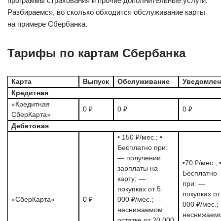
программы страхования и прочие дополнительные услуги.
Разбираемся, во сколько обходится обслуживание карты
на примере Сбербанка.
Тарифы по картам Сбербанка
Карта
Выпуск
Обслуживание
Уведомлен
Кредитная
«Кредитная
0 ₽
0 ₽
0 ₽
СберКарта»
Дебетовая
• 150 ₽/мес.; •
Бесплатно при:
— получении
•70 ₽/мес.; 
зарплаты на
Бесплатно
карту; —
при: —
покупках от 5
покупках от
«СберКарта»
0 ₽
000 ₽/мес.; —
000 ₽/мес.;
неснижаемом
неснижаем
остатке от 20 000