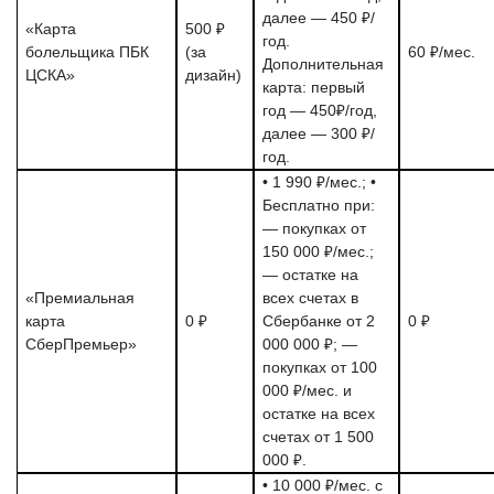
далее — 450 ₽/
«Карта
500 ₽
год.
болельщика ПБК
(за
60 ₽/мес.
Дополнительная
ЦСКА»
дизайн)
карта: первый
год — 450₽/год,
далее — 300 ₽/
год.
• 1 990 ₽/мес.; •
Бесплатно при:
— покупках от
150 000 ₽/мес.;
— остатке на
«Премиальная
всех счетах в
карта
0 ₽
Сбербанке от 2
0 ₽
СберПремьер»
000 000 ₽; —
покупках от 100
000 ₽/мес. и
остатке на всех
счетах от 1 500
000 ₽.
• 10 000 ₽/мес. с