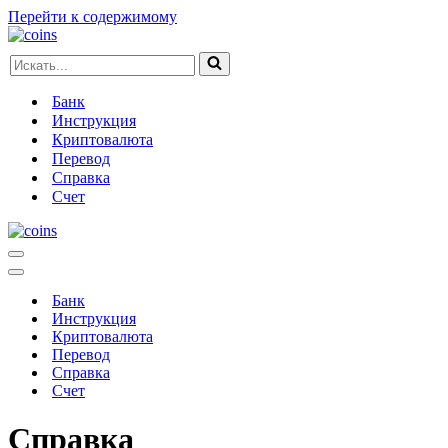
Перейти к содержимому
Искать...
Банк
Инструкция
Криптовалюта
Перевод
Справка
Счет
Меню
навигации
Меню
навигации
Банк
Инструкция
Криптовалюта
Перевод
Справка
Счет
Справка