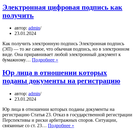
не
Электронная цифровая подпись как
может
получить
использоваться
как
сертификат
автор:
admin
безопасности
23.01.2024
Как получить электронную подпись Электронная подпись
(ЭП) — то же самое, что обычная подпись, но в электронном
виде. Она приравнивает любой электронный документ к
Электронная
бумажному…
Подробнее »
цифровая
подпись
Юр лица в отношении которых
как
поданы документы на регистрацию
получить
автор:
admin
23.01.2024
Юр лица в отношении которых поданы документы на
регистрацию Статья 23. Отказ в государственной регистрации
Перспективы и риски арбитражных споров. Ситуации,
Юр
связанные со ст. 23…
Подробнее »
лица