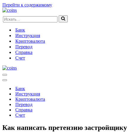
Перейти к содержимому
Искать...
Банк
Инструкция
Криптовалюта
Перевод
Справка
Счет
Меню
навигации
Меню
навигации
Банк
Инструкция
Криптовалюта
Перевод
Справка
Счет
Как написать претензию застройщику