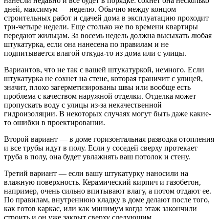
нанесли недавно и все будет в порядке: сохнет она несколько
дней, максимум — неделю. Обычно между концом
строительных работ и сдачей дома в эксплуатацию проходит
три-четыре недели. Еще столько же по времени квартиры
передают жильцам. За восемь недель должна высыхать любая
штукатурка, если она нанесена по правилам и не
подпитывается влагой откуда-то из дома или с улицы.
Вариантов, что не так с вашей штукатуркой, немного. Если
штукатурка не сохнет на стене, которая граничит с улицей,
значит, плохо загерметизированы швы или вообще есть
проблема с качеством наружной отделки. Отделка может
пропускать воду с улицы из-за некачественной
гидроизоляции. В некоторых случаях могут быть даже какие-
то ошибки в проектировании.
Второй вариант — в доме горизонтальная разводка отопления
и все трубы идут в полу. Если у соседей сверху протекает
труба в полу, она будет увлажнять ваш потолок и стену.
Третий вариант — если вашу штукатурку наносили на
влажную поверхность. Керамический кирпич и газобетон,
например, очень сильно впитывают влагу, а потом отдают ее.
По правилам, внутреннюю кладку в доме делают после того,
как готов каркас, или как минимум когда этаж закончили
строить и он уже закрыт сверху следующим.