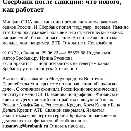
Сбербанк после санкций: что нового,
как работает
Минфин США ввел санкции против системно-значимых
банков России. И Сбербанк попал “под удар” первым. Именно
этот банк обслуживает больше всего стратегически-важных
направлений, бизнес и население. Но он все же пострадал
меньше, чем, например, ВТБ, Открытие и Совкомбанк.
01.03.22, обновили 29.06.22 —> 85595 58 Поделиться
Автор Бробанк.ру Ирина Русанова
Если нравится — подписывайтесь на телеграм-канал
Бробанк.ру и не пропускайте новости
Высшее образование в Международном Восточно-
Европейском Университете по направлению «Банковское
дело». С отличием окончила Российский экономический
институт имени Г.В. Плеханова по профилю «Финансы и
кредит». Десятилетний опыт работы в ведущих банках
России: Альфа-Банк, Ренессанс Кредит, Хоум Кредит Банк,
Дельта Кредит, АТБ, Связной (закрылся). Является
аналитиком и экспертом сервиса Бробанк по банковской
деятельности и финансовой стабильности.
rusanova@brobank.ru
Открыть профиль