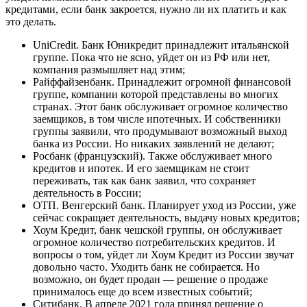
кредитами, если банк закроется, нужно ли их платить и как
это делать.
UniCredit. Банк Юникредит принадлежит итальянской
группе. Пока что не ясно, уйдет он из РФ или нет,
компания размышляет над этим;
Райффайзенбанк. Принадлежит огромной финансовой
группе, компании которой представлены во многих
странах. Этот банк обслуживает огромное количество
заемщиков, в том числе ипотечных. И собственники
группы заявили, что продумывают возможный выход
банка из России. Но никаких заявлений не делают;
Росбанк (французский). Также обслуживает много
кредитов и ипотек. И его заемщикам не стоит
переживать, так как банк заявил, что сохраняет
деятельность в России;
ОТП. Венгерский банк. Планирует уход из России, уже
сейчас сокращает деятельность, выдачу новых кредитов;
Хоум Кредит, банк чешской группы, он обслуживает
огромное количество потребительских кредитов. И
вопросы о том, уйдет ли Хоум Кредит из России звучат
довольно часто. Уходить банк не собирается. Но
возможно, он будет продан — решение о продаже
принималось еще до всем известных событий;
Ситибанк. В апреле 2021 года принял решение о