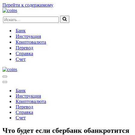
Перейти к содержимому
Искать...
Банк
Инструкция
Криптовалюта
Перевод
Справка
Счет
Меню
навигации
Меню
навигации
Банк
Инструкция
Криптовалюта
Перевод
Справка
Счет
Что будет если сбербанк обанкротится