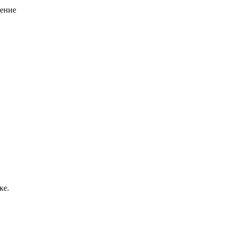
чение
ке.