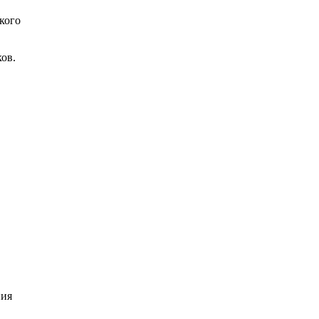
кого
ов.
ния