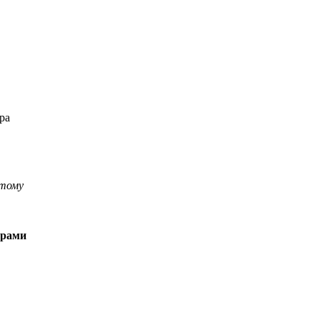
ра
этому
ерами