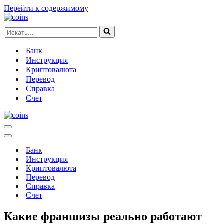
Перейти к содержимому
Искать...
Банк
Инструкция
Криптовалюта
Перевод
Справка
Счет
Меню
навигации
Меню
навигации
Банк
Инструкция
Криптовалюта
Перевод
Справка
Счет
Какие франшизы реально работают