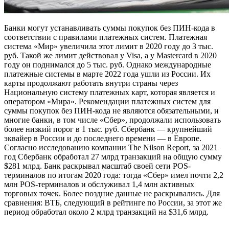
Банки могут устанавливать суммы покупок без ПИН-кода в
соответствии с правилами платежных систем. Платежная
система «Мир» увеличила этот лимит в 2020 году до 3 тыс.
руб. Такой же лимит действовал у Visa, а у Mastercard в 2020
году он поднимался до 5 тыс. руб. Однако международные
платежные системы в марте 2022 года ушли из России. Их
карты продолжают работать внутри страны через
Национальную систему платежных карт, которая является и
оператором «Мира». Рекомендации платежных систем для
суммы покупок без ПИН-кода не являются обязательными, и
многие банки, в том числе «Сбер», продолжали использовать
более низкий порог в 1 тыс. руб. Сбербанк — крупнейший
эквайер в России и до последнего времени — в Европе.
Согласно исследованию компании The Nilson Report, за 2021
год Сбербанк обработал 27 млрд транзакций на общую сумму
$281 млрд. Банк раскрывал масштаб своей сети POS-
терминалов по итогам 2020 года: тогда «Сбер» имел почти 2,2
млн POS-терминалов и обслуживал 1,4 млн активных
торговых точек. Более поздние данные не раскрывались. Для
сравнения: ВТБ, следующий в рейтинге по России, за этот же
период обработал около 2 млрд транзакций на $31,6 млрд.