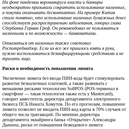
На фоне пандемии коронавируса власти и банкиры
неоднократно призывали сократить использование наличных,
а покупки оплачивать бесконтактно. На примере Китая
стало понятно, что использование наличных бумажных денег
способствует распространению заболевания, говорил глава
Сбербанка Герман Греф. Он рекомендовал не пользоваться
наличными и по возможности — банкоматами.
Отказаться от наличных также советовал
Роспотребнадзор. Если их все же пришлось взять в руки,
нужно воспользоваться дезинфицирующими средствами и не
трогать лицо.
Риски и необходимость повышения лимита
Увеличение лимита без ввода ПИН-кода будет стимулировать
развитие безналичных платежей, а также развивать с
меньшими рисками технологию SoftPOS (POS-терминал в
смартфоне — такая технология также есть у Mastercard),
говорит заместитель директора департамента электронного
бизнеса ПСБ Никита Хомутов. По его прогнозам, повышение
лимита позволит не вводить ПИН-код карты в 70% случаев от
общего числа транзакций. По мнению директора
департамента эквайринга банка «Открытие» Александра
Дынина, риски от повышения безкодового лимита