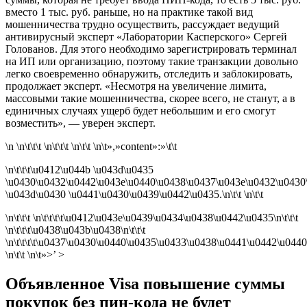
вместо 1 тыс. руб. раньше, но на практике такой вид
мошенничества трудно осуществить, рассуждает ведущий
антивирусный эксперт «Лаборатории Касперского» Сергей
Голованов. Для этого необходимо зарегистрировать терминал
на ИП или организацию, поэтому такие транзакции довольно
легко своевременно обнаружить, отследить и заблокировать,
продолжает эксперт. «Несмотря на увеличение лимита,
массовыми такие мошенничества, скорее всего, не станут, а в
единичных случаях ущерб будет небольшим и его смогут
возместить», — уверен эксперт.
\n \n\t\t\t \n\t\t\t \n\t\t \n\t»,»content»:»\t\t
\n\t\t\t\u0412\u044b \u043d\u0435
\u0430\u0432\u0442\u043e\u0440\u0438\u0437\u043e\u0432\u0430
\u043d\u0430 \u0441\u0430\u0439\u0442\u0435.\n\t\t \n\t\t
\n\t\t\t \n\t\t\t\t\u0412\u043e\u0439\u0434\u0438\u0442\u0435\n\t\t\t
\n\t\t\t\u0438\u043b\u0438\n\t\t\t
\n\t\t\t\t\u0437\u0430\u0440\u0435\u0433\u0438\u0441\u0442\u0440
\n\t\t \n\t»>’ >
Объявленное Visa повышение суммы
покупок без пин-кода не будет