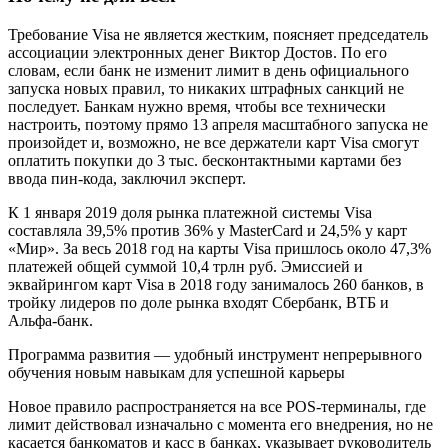
Требование Visa не является жестким, поясняет председатель
ассоциации электронных денег Виктор Достов. По его
словам, если банк не изменит лимит в день официального
запуска новых правил, то никаких штрафных санкций не
последует. Банкам нужно время, чтобы все технически
настроить, поэтому прямо 13 апреля масштабного запуска не
произойдет и, возможно, не все держатели карт Visa смогут
оплатить покупки до 3 тыс. бесконтактными картами без
ввода пин-кода, заключил эксперт.
К 1 января 2019 доля рынка платежной системы Visa
составляла 39,5% против 36% у MasterCard и 24,5% у карт
«Мир». За весь 2018 год на карты Visa пришлось около 47,3%
платежей общей суммой 10,4 трлн руб. Эмиссией и
эквайрингом карт Visa в 2018 году занималось 260 банков, в
тройку лидеров по доле рынка входят Сбербанк, ВТБ и
Альфа-банк.
Программа развития — удобный инструмент непрерывного
обучения новым навыкам для успешной карьеры
Новое правило распространяется на все POS-терминалы, где
лимит действовал изначально с момента его внедрения, но не
касается банкоматов и касс в банках, указывает руководитель