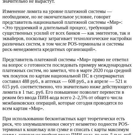
значительно не вырастут.
Изменение лимита на уровне платежной системы —
необходимое, но не окончательное условие, говорит
представитель национальной платежной системы «Мир»:
«Это трудоемкий и длительный процесс, требующий
существенных усилий от всех банков — как эмитентов, так и
эквайеров, поскольку затрагивает технологические настройки
различных систем, в том числе POS-терминалы и системы
риск-менеджмента кредитных организаций».
Представитель платежной системы «Мир» прямо не ответил
на вопрос о готовности последовать примеру международных
платежных систем, но заметил, что в марте 2020 года средний
чек покупок по картам национальной ПС в супермаркетах
составил 488 руб., в аптеках — 608 руб., а в апреле — 521 и
615 руб. соответственно, что значительно ниже действующего
лимита в 1 тыс. руб. Его повышение позволит перевести в
режим без ввода ПИН-кода всего 2–2,5% от общего числа
межбанковских операций, которые сегодня проводятся по
всем картам «Мир».
При использовании бесконтактных карт теоретически есть
риск, что злоумышленники смогут незаметно поднести POS-
терминал к кошельку или сумке и списать с карты максимум
суммы, которая не требует ввода ПИН-кода, то есть 5 тыс. руб.