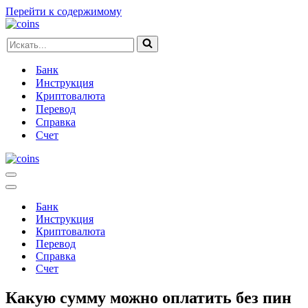
Перейти к содержимому
Искать...
Банк
Инструкция
Криптовалюта
Перевод
Справка
Счет
Меню
навигации
Меню
навигации
Банк
Инструкция
Криптовалюта
Перевод
Справка
Счет
Какую сумму можно оплатить без пин