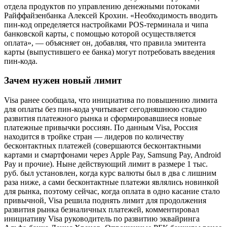
отдела продуктов по управлению денежными потоками
Райффайзенбанка Алексей Крохин. «Необходимость вводить
пин-код определяется настройками POS-терминала и чипа
банковской карты, с помощью которой осуществляется
оплата», — объясняет он, добавляя, что правила эмитента
карты (выпустившего ее банка) могут потребовать введения
пин-кода.
Зачем нужен новый лимит
Visa ранее сообщала, что инициатива по повышению лимита
для оплаты без пин-кода учитывает сегодняшнюю стадию
развития платежного рынка и сформировавшиеся новые
платежные привычки россиян. По данным Visa, Россия
находится в тройке стран — лидеров по количеству
бесконтактных платежей (совершаются бесконтактными
картами и смартфонами через Apple Pay, Samsung Pay, Android
Pay и прочие). Ныне действующий лимит в размере 1 тыс.
руб. был установлен, когда курс валюты был в два с лишним
раза ниже, а сами бесконтактные платежи являлись новинкой
для рынка, поэтому сейчас, когда оплата в одно касание стало
привычной, Visa решила поднять лимит для продолжения
развития рынка безналичных платежей, комментировал
инициативу Visa руководитель по развитию эквайринга