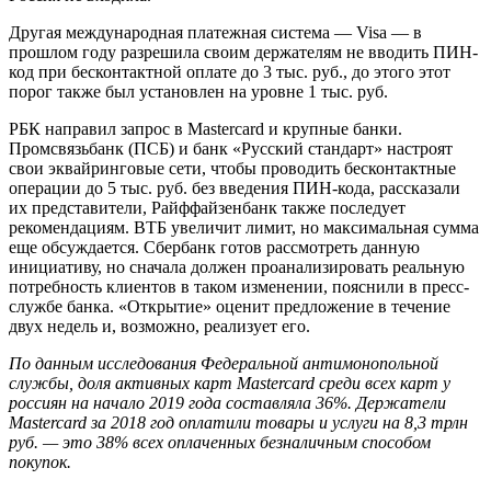
Другая международная платежная система — Visa — в
прошлом году разрешила своим держателям не вводить ПИН-
код при бесконтактной оплате до 3 тыс. руб., до этого этот
порог также был установлен на уровне 1 тыс. руб.
РБК направил запрос в Mastercard и крупные банки.
Промсвязьбанк (ПСБ) и банк «Русский стандарт» настроят
свои эквайринговые сети, чтобы проводить бесконтактные
операции до 5 тыс. руб. без введения ПИН-кода, рассказали
их представители, Райффайзенбанк также последует
рекомендациям. ВТБ увеличит лимит, но максимальная сумма
еще обсуждается. Сбербанк готов рассмотреть данную
инициативу, но сначала должен проанализировать реальную
потребность клиентов в таком изменении, пояснили в пресс-
службе банка. «Открытие» оценит предложение в течение
двух недель и, возможно, реализует его.
По данным исследования Федеральной антимонопольной
службы, доля активных карт Mastercard среди всех карт у
россиян на начало 2019 года составляла 36%. Держатели
Mastercard за 2018 год оплатили товары и услуги на 8,3 трлн
руб. — это 38% всех оплаченных безналичным способом
покупок.