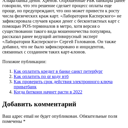
Альфа-банка Денис Хренов. Опрошенные РБК банкиры ранее
говорили, что это решение сделает процесс оплаты еще
проще, но предупреждают, что оно может привести к росту
числа физических краж карт. «Лаборатория Касперского» не
зафиксировала случаев кражи денег с бесконтактных карт с
помощью POS-терминалов в метро, хотя версия о
существовании такого вида мошенничества популярна,
рассказал ранее ведущий антивирусный эксперт
«Лаборатории Касперского» Сергей Голованов. Он также
добавил, что не было зафиксировано и инцидентов,
связанных с созданием таких карт-клонов.
Похожие публикации:
Как оплатить кредит в банке санкт петербург
Как оплатить по qr коду втб
Как проверить срок действия электронного ключа
приватбанк
Когда биткоин начнет расти в 2022
Добавить комментарий
Ваш адрес email не будет опубликован.
Обязательные поля
помечены
*