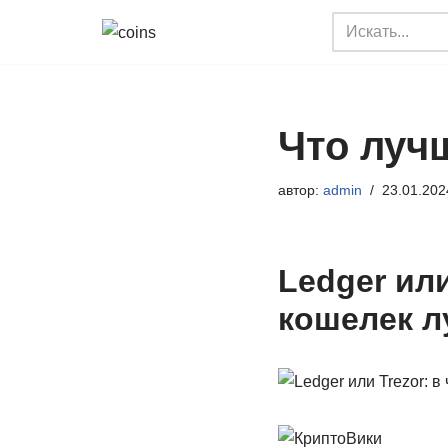
Перейти
к
содержимому
Что лучш
автор:
admin
23.01.202
Ledger или
кошелек л