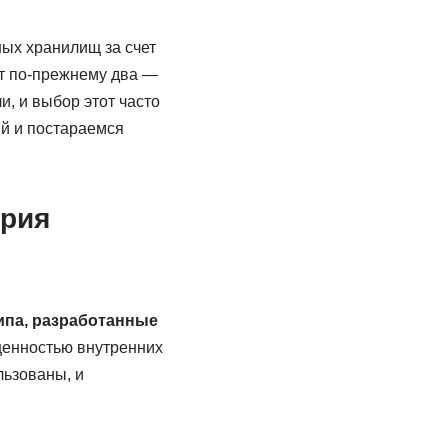
ых хранилищ за счет
ют по-прежнему два —
и, и выбор этот часто
ий и постараемся
ория
ипа, разработанные
енностью внутренних
льзованы, и