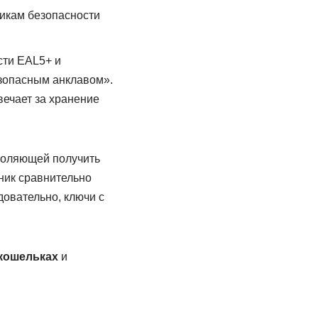
тикам безопасности
сти EAL5+ и
зопасным анклавом».
вечает за хранение
зволяющей получить
ник сравнительно
довательно, ключи с
кошельках
и