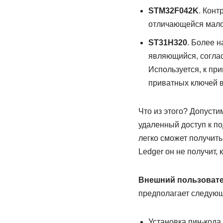
STM32F042K
. Конт
отличающейся мало
ST31H320
. Более 
являющийся, согла
Используется, к пр
приватных ключей в
Что из этого? Допуст
удаленный доступ к п
легко сможет получить
Ledger он не получит, 
Внешний пользовате
предполагает следующ
Установка пин-кода 