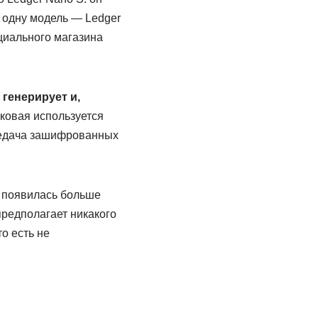
 одну модель — Ledger
циального магазина
генерирует и,
аковая используется
ередача зашифрованных
 появилась больше
предполагает никакого
о есть не