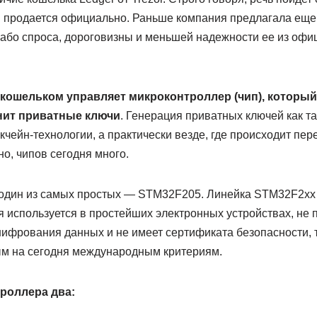
 продается официально. Раньше компания предлагала еще
слабо спроса, дороговизны и меньшей надежности ее из офи
ошельком управляет микроконтроллер (чип), который 
нит приватные ключи
. Генерация приватных ключей как т
окчейн-технологии, а практически везде, где происходит п
о, чипов сегодня много.
я один из самых простых — STM32F205. Линейка STM32F2хх
ня используется в простейших электронных устройствах, не 
ифрования данных и не имеет сертификата безопасности, т
ым на сегодня международным критериям.
троллера два: