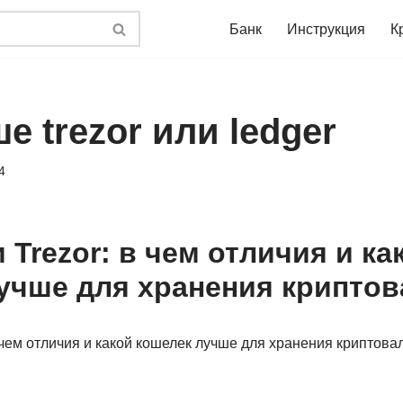
Банк
Инструкция
К
е trezor или ledger
4
 Trezor: в чем отличия и ка
учше для хранения крипто