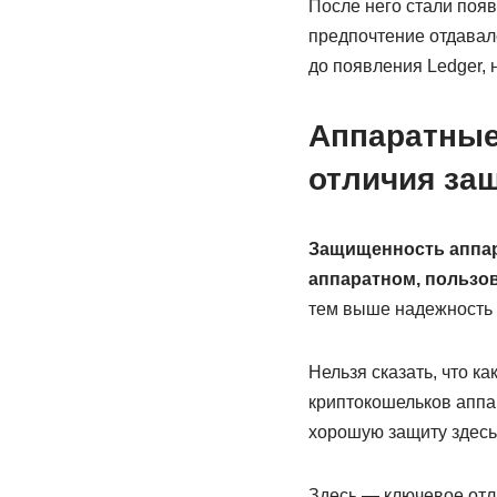
После него стали появ
предпочтение отдавало
до появления Ledger, 
Аппаратные 
отличия за
Защищенность аппар
аппаратном, пользо
тем выше надежность 
Нельзя сказать, что к
криптокошельков аппа
хорошую защиту здесь
Здесь — ключевое отли