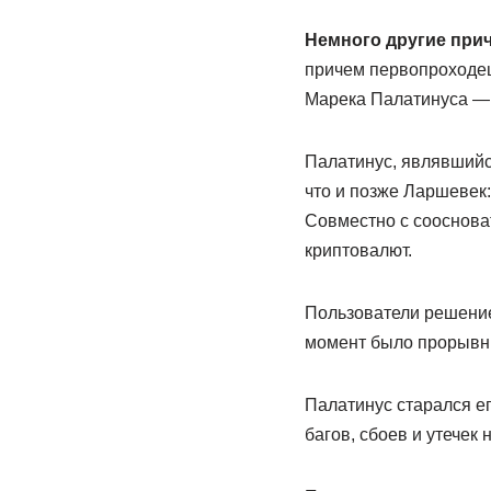
Немного другие при
причем первопроходец 
Марека Палатинуса — у
Палатинус, являвшийся
что и позже Ларшевек:
Совместно с сооснова
криптовалют.
Пользователи решение 
момент было прорывны
Палатинус старался ег
багов, сбоев и утечек