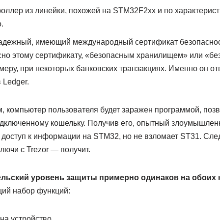
роллер из линейки, похожей на STM32F2хх и по характерис
.
надежный, имеющий международный сертификат безопасно
сно этому сертификату, «безопасным хранилищем» или «бе
имеру, при некоторых банковских транзакциях. Именно он от
 Ledger.
им, компьютер пользователя будет заражен программой, по
одключенному кошельку. Получив его, опытный злоумышлен
 доступ к информации на STM32, но не взломает ST31. Сле
ключи с Trezor — получит.
льский уровень
защиты примерно одинаков на обоих 
ий набор функций:
на устройство.