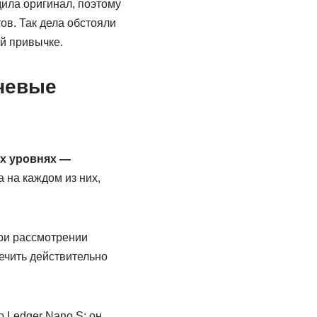
дила оригинал, поэтому
ов. Так дела обстояли
ой привычке.
чевые
х уровнях —
 на каждом из них,
при рассмотрении
ечить действительно
о Ledger Nano S: он