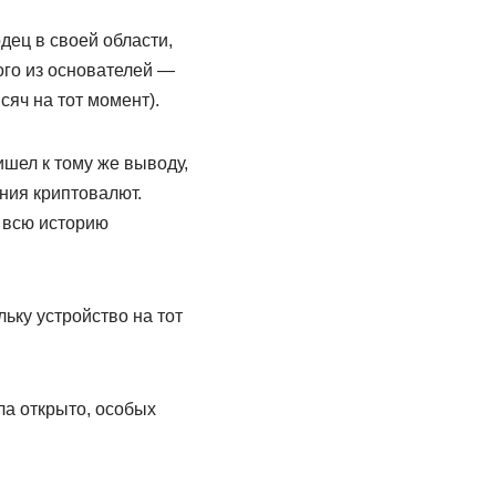
дец в своей области,
ого из основателей —
яч на тот момент).
ишел к тому же выводу,
ния криптовалют.
 всю историю
ьку устройство на тот
ла открыто, особых