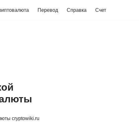
риптовалюта
Перевод
Справка
Счет
кой
валюты