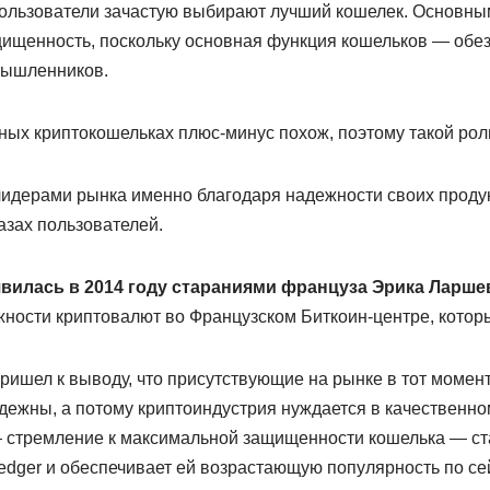
ользователи зачастую выбирают лучший кошелек. Основным
щищенность, поскольку основная функция кошельков — обез
мышленников.
ых криптокошельках плюс-минус похож, поэтому такой роли
 лидерами рынка именно благодаря надежности своих продук
азах пользователей.
вилась в 2014 году стараниями француза Эрика Ларше
жности криптовалют во Французском Биткоин-центре, котор
ришел к выводу, что присутствующие на рынке в тот момен
дежны, а потому криптоиндустрия нуждается в качественн
— стремление к максимальной защищенности кошелька — ст
edger и обеспечивает ей возрастающую популярность по сей