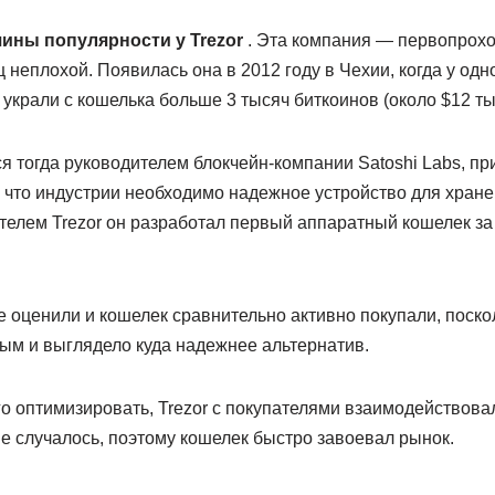
чины популярности у
Trezor
. Эта компания — первопрохо
неплохой. Появилась она в 2012 году в Чехии, когда у одн
крали с кошелька больше 3 тысяч биткоинов (около $12 тыс
 тогда руководителем блокчейн-компании Satoshi Labs, пр
 что индустрии необходимо надежное устройство для хране
телем Trezor он разработал первый аппаратный кошелек за
оценили и кошелек сравнительно активно покупали, поскол
м и выглядело куда надежнее альтернатив.
о оптимизировать, Trezor с покупателями взаимодействова
 не случалось, поэтому кошелек быстро завоевал рынок.