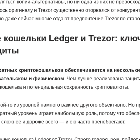
ляться копии-альтернативы, но ни одна из них не превосхо
сь оригиналу и Trezor существенно оторвался от конкурент
но даже сейчас многие отдают предпочтение Trezor по стар
кошельки Ledger и Trezor: к
лю
щиты
атных криптокошельков обеспечивается на нескольки
вательском и физическом
. Чем лучше реализована защита
кошелька и потенциальная сохранность криптовалюты.
акой-то из уровней намного важнее другого объективно. Но 
ратный уровень играет наибольшую роль, потому что обесп
 сложнее и дороже всего — и ею часто пренебрегают.
чие кошелька Ledger от Trezor. Строго говоря, речь пойдет 