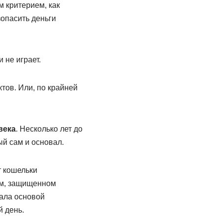
 критерием, как
опасить деньги
 не играет.
тов. Или, по крайней
века
. Несколько лет до
ый сам и основал.
т кошельки
ом, защищенном
ала основой
 день.