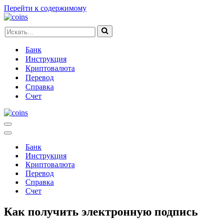
Перейти к содержимому
Искать...
Банк
Инструкция
Криптовалюта
Перевод
Справка
Счет
Меню
навигации
Меню
навигации
Банк
Инструкция
Криптовалюта
Перевод
Справка
Счет
Как получить электронную подпись