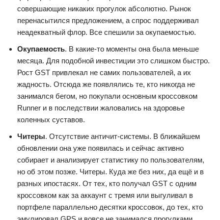
совершающие никаких прогулок абсолютно. Рынок
перенасытился предложением, а спрос поддерживал
неадекватный флор. Все спешили за окупаемостью.
Окупаемость
. В какие-то моменты она была меньше
месяца. Для подобной инвестиции это слишком быстро.
Рост GST привлекал не самих пользователей, а их
жадность. Отсюда же появлялись те, кто никогда не
занимался бегом, но покупали основным кроссовком
Runner и в последствии жаловались на здоровье
коленных суставов.
Читеры
. Отсутствие античит-системы. В ближайшем
обновлении она уже появилась и сейчас активно
собирает и анализирует статистику по пользователям,
но об этом позже. Читеры. Куда же без них, да ещё и в
разных ипостасях. От тех, кто получал GST с одним
кроссовком как за аккаунт с тремя или выгуливал в
портфеле параллельно десятки кроссовок, до тех, кто
эмулировал GPS и вовсе не занимался прогулками.