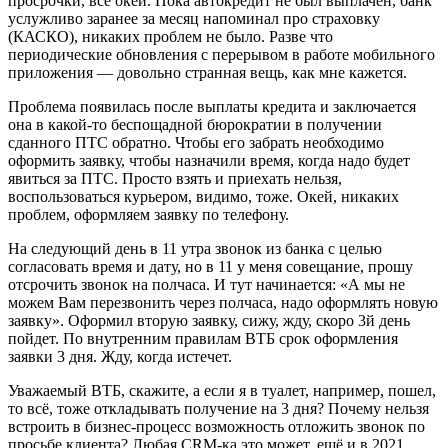
просрочки, все окей. Пока автокредит не был выплачен, банк
услужливо заранее за месяц напоминал про страховку
(КАСКО), никаких проблем не было. Разве что
периодические обновления с перерывом в работе мобильного
приложения — довольно странная вещь, как мне кажется.
Проблема появилась после выплаты кредита и заключается
она в какой-то беспощадной бюрократии в получении
сданного ПТС обратно. Чтобы его забрать необходимо
оформить заявку, чтобы назначили время, когда надо будет
явиться за ПТС. Просто взять и приехать нельзя,
воспользоваться курьером, видимо, тоже. Окей, никаких
проблем, оформляем заявку по телефону.
На следующий день в 11 утра звонок из банка с целью
согласовать время и дату, но в 11 у меня совещание, прошу
отсрочить звонок на полчаса. И тут начинается: «А мы не
можем Вам перезвонить через полчаса, надо оформлять новую
заявку». Оформил вторую заявку, сижу, жду, скоро 3й день
пойдет. По внутренним правилам ВТБ срок оформления
заявки 3 дня. Жду, когда истечет.
Уважаемый ВТБ, скажите, а если я в туалет, например, пошел,
то всё, тоже откладывать получение на 3 дня? Почему нельзя
встроить в бизнес-процесс возможность отложить звонок по
просьбе клиента? Любая CRM-ка это может, ещё и в 2021