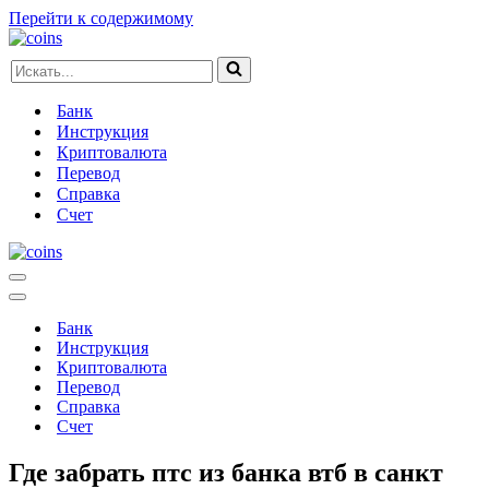
Перейти к содержимому
Искать...
Банк
Инструкция
Криптовалюта
Перевод
Справка
Счет
Меню
навигации
Меню
навигации
Банк
Инструкция
Криптовалюта
Перевод
Справка
Счет
Где забрать птс из банка втб в санкт