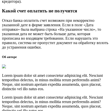
кредитора).
Какой счет оплатить не получится
Отказ банка оплатить счет возможен при некорректно
указанной дате в форме заявления. Если в поле «Дата
отправки» была выбрана строка «На указанное число», то
указанная дата не может быть больше даты, которая
прописана во входящем требовании. Если нарушить это
правило, система не пропустит документ на обработку вплоть
до устранения ошибки.
Об авторе
Lorem ipsum dolor sit amet consectetur adipisicing elit. Nesciunt
temporibus delectus, in minus mollitia rerum perferendis animi?
Neque, sint nostrum aperiam expedita assumenda, quos placeat,
distinctio vel illo natus eos.
Lorem ipsum dolor sit amet consectetur adipisicing elit. Nesciunt
temporibus delectus, in minus mollitia rerum perferendis animi?
Neque, sint nostrum aperiam expedita assumenda, quos placeat,
distinctio vel illo natus eos.