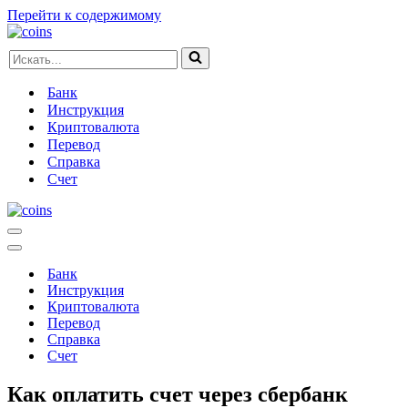
Перейти к содержимому
Искать...
Банк
Инструкция
Криптовалюта
Перевод
Справка
Счет
Меню
навигации
Меню
навигации
Банк
Инструкция
Криптовалюта
Перевод
Справка
Счет
Как оплатить счет через сбербанк