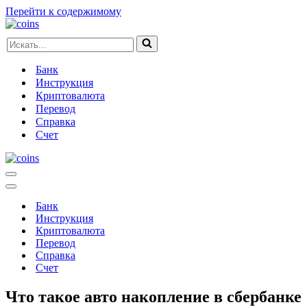
Перейти к содержимому
Искать...
Банк
Инструкция
Криптовалюта
Перевод
Справка
Счет
Меню
навигации
Меню
навигации
Банк
Инструкция
Криптовалюта
Перевод
Справка
Счет
Что такое авто накопление в сбербанке