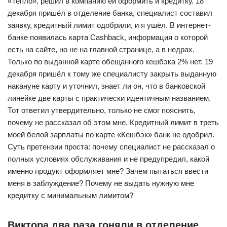
«Тепло», решил в компанию ей оформить и кредитку. 18
декабря пришёл в отделение банка, специалист составил
заявку, кредитный лимит одобрили, и я ушёл. В интернет-
банке появилась карта Cashback, информация о которой
есть на сайте, но не на главной странице, а в недрах.
Только по выданной карте обещанного кешбэка 2% нет. 19
декабря пришёл к тому же специалисту закрыть выданную
накануне карту и уточнил, знает ли он, что в банковской
линейке две карты с практически идентичным названием.
Тот ответил утвердительно, только не смог пояснить,
почему не рассказал об этом мне. Кредитный лимит в треть
моей белой зарплаты по карте «Кешбэк» банк не одобрил.
Суть претензии проста: почему специалист не рассказал о
полных условиях обслуживания и не предупредил, какой
именно продукт оформляет мне? Зачем пытаться ввести
меня в заблуждение? Почему не выдать нужную мне
кредитку с минимальным лимитом?
Виктора два раза гоняли в отделение