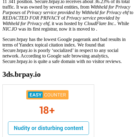
11 341 position. Secure.brpay.io receives about 36.23% of its total
traffic. It was owned by several entities, from
Withheld for Privacy
Purposes
of
Privacy service provided by Withheld for Privacy ehf
to
REDACTED FOR PRIVACY
of
Privacy service provided by
Withheld for Privacy ehf
, it was hosted by
CloudFlare Inc.
. While
NIC.IO
was its first registrar, now it is moved to .
Secure.brpay has the lowest Google pagerank and bad results in
terms of Yandex topical citation index. We found that
Secure.brpay.io is poorly ‘socialized’ in respect to any social
network. According to Google safe browsing analytics,
Secure.brpay.io is quite a safe domain with no visitor reviews.
3ds.brpay.io