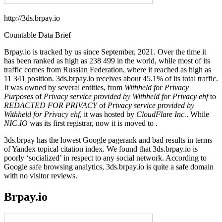
http://3ds.brpay.io
Countable Data Brief
Brpay.io is tracked by us since September, 2021. Over the time it
has been ranked as high as 238 499 in the world, while most of its
traffic comes from Russian Federation, where it reached as high as
11 341 position. 3ds.brpay.io receives about 45.1% of its total traffic.
It was owned by several entities, from
Withheld for Privacy
Purposes
of
Privacy service provided by Withheld for Privacy ehf
to
REDACTED FOR PRIVACY
of
Privacy service provided by
Withheld for Privacy ehf
, it was hosted by
CloudFlare Inc.
. While
NIC.IO
was its first registrar, now it is moved to .
3ds.brpay has the lowest Google pagerank and bad results in terms
of Yandex topical citation index. We found that 3ds.brpay.io is
poorly ‘socialized’ in respect to any social network. According to
Google safe browsing analytics, 3ds.brpay.io is quite a safe domain
with no visitor reviews.
Brpay.io