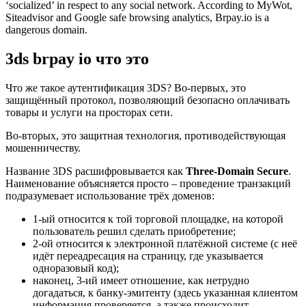
‘socialized’ in respect to any social network. According to MyWot,
Siteadvisor and Google safe browsing analytics, Brpay.io is a
dangerous domain.
3ds brpay io что это
Что же такое аутентификация 3DS? Во-первых, это
защищённый протокол, позволяющий безопасно оплачивать
товары и услуги на просторах сети.
Во-вторых, это защитная технология, противодействующая
мошенничеству.
Название 3DS расшифровывается как
Three-Domain Secure
.
Наименование объясняется просто – проведение транзакций
подразумевает использование трёх доменов:
1-ый относится к той торговой площадке, на которой
пользователь решил сделать приобретение;
2-ой относится к электронной платёжной системе (с неё
идёт переадресация на страницу, где указывается
одноразовый код);
наконец, 3-ий имеет отношение, как нетрудно
догадаться, к банку-эмитенту (здесь указанная клиентом
информация проверяется, а также происходит