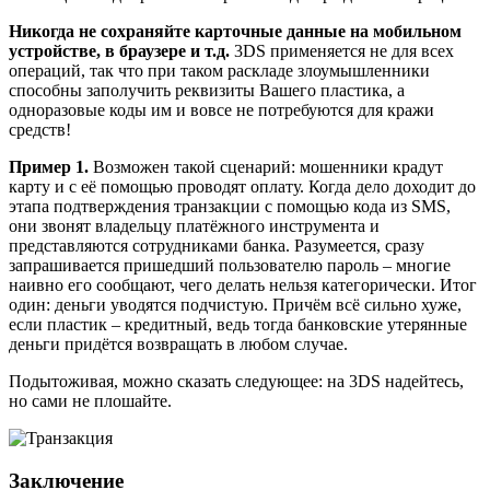
Никогда не сохраняйте карточные данные на мобильном
устройстве, в браузере и т.д.
3DS применяется не для всех
операций, так что при таком раскладе злоумышленники
способны заполучить реквизиты Вашего пластика, а
одноразовые коды им и вовсе не потребуются для кражи
средств!
Пример 1.
Возможен такой сценарий: мошенники крадут
карту и с её помощью проводят оплату. Когда дело доходит до
этапа подтверждения транзакции с помощью кода из SMS,
они звонят владельцу платёжного инструмента и
представляются сотрудниками банка. Разумеется, сразу
запрашивается пришедший пользователю пароль – многие
наивно его сообщают, чего делать нельзя категорически. Итог
один: деньги уводятся подчистую. Причём всё сильно хуже,
если пластик – кредитный, ведь тогда банковские утерянные
деньги придётся возвращать в любом случае.
Подытоживая, можно сказать следующее: на 3DS надейтесь,
но сами не плошайте.
Заключение