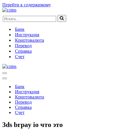
Перейти к содержимому
Искать...
Банк
Инструкция
Криптовалюта
Перевод
Справка
Счет
Меню
навигации
Меню
навигации
Банк
Инструкция
Криптовалюта
Перевод
Справка
Счет
3ds brpay io что это