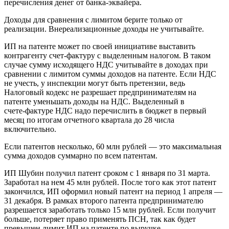
перечисления денег от банка‑эквайера.
Доходы для сравнения с лимитом берите только от
реализации. Внереализационные доходы не учитывайте.
ИП на патенте может по своей инициативе выставить
контрагенту счет‑фактуру с выделенным налогом. В таком
случае сумму исходящего НДС учитывайте в доходах при
сравнении с лимитом суммы доходов на патенте. Если НДС
не учесть, у инспекции могут быть претензии, ведь
Налоговый кодекс не разрешает предпринимателям на
патенте уменьшать доходы на НДС. Выделенный в
счете‑фактуре НДС надо перечислить в бюджет в первый
месяц по итогам отчетного квартала до 28 числа
включительно.
Если патентов несколько, 60 млн рублей — это максимальная
сумма доходов суммарно по всем патентам.
ИП Шубин получил патент сроком с 1 января по 31 марта.
Заработал на нем 45 млн рублей. После того как этот патент
закончился, ИП оформил новый патент на период 1 апреля —
31 декабря. В рамках второго патента предпринимателю
разрешается заработать только 15 млн рублей. Если получит
больше, потеряет право применять ПСН, так как будет
превышен лимит ИП на патенте по выручке.