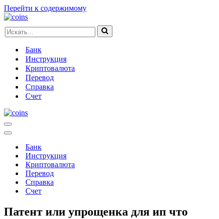
Перейти к содержимому
Искать...
Банк
Инструкция
Криптовалюта
Перевод
Справка
Счет
Меню
навигации
Меню
навигации
Банк
Инструкция
Криптовалюта
Перевод
Справка
Счет
Патент или упрощенка для ип что