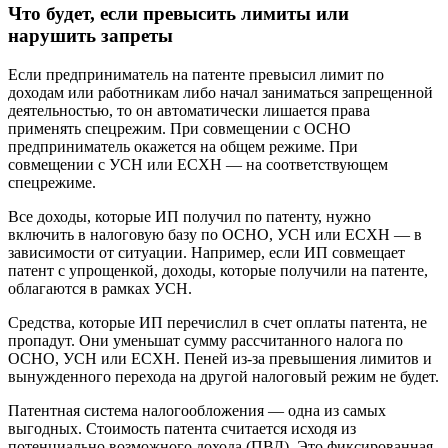
Что будет, если превысить лимиты или
нарушить запреты
Если предприниматель на патенте превысил лимит по
доходам или работникам либо начал заниматься запрещенной
деятельностью, то он автоматически лишается права
применять спецрежим. При совмещении с ОСНО
предприниматель окажется на общем режиме. При
совмещении с УСН или ЕСХН — на соответствующем
спецрежиме.
Все доходы, которые ИП получил по патенту, нужно
включить в налоговую базу по ОСНО, УСН или ЕСХН — в
зависимости от ситуации. Например, если ИП совмещает
патент с упрощенкой, доходы, которые получили на патенте,
облагаются в рамках УСН.
Средства, которые ИП перечислил в счет оплаты патента, не
пропадут. Они уменьшат сумму рассчитанного налога по
ОСНО, УСН или ЕСХН. Пеней из‑за превышения лимитов и
вынужденного перехода на другой налоговый режим не будет.
Патентная система налогообложения — одна из самых
выгодных. Стоимость патента считается исходя из
потенциально возможного дохода (ПВД). Это фиксированная