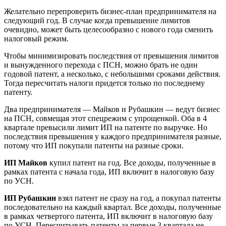
Желательно перепроверить бизнес‑план предпринимателя на
следующий год. В случае когда превышение лимитов
очевидно, может быть целесообразно с нового года сменить
налоговый режим.
Чтобы минимизировать последствия от превышения лимитов
и вынужденного перехода с ПСН, можно брать не один
годовой патент, а несколько, с небольшими сроками действия.
Тогда пересчитать налоги придется только по последнему
патенту.
Два предпринимателя — Майков и Рубашкин — ведут бизнес
на ПСН, совмещая этот спецрежим с упрощенкой. Оба в 4
квартале превысили лимит ИП на патенте по выручке. Но
последствия превышения у каждого предпринимателя разные,
потому что ИП покупали патенты на разные сроки.
ИП Майков
купил патент на год. Все доходы, полученные в
рамках патента с начала года, ИП включит в налоговую базу
по УСН.
ИП Рубашкин
взял патент не сразу на год, а покупал патенты
последовательно на каждый квартал. Все доходы, полученные
в рамках четвертого патента, ИП включит в налоговую базу
по УСН. Пересчитывать патенты за первые 3 квартала не