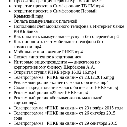
Пресс-конференция Первый Крымский.MXF
открытие проекта в Симферополе ТВ FM.mp4
открытие проекта в Симферополе Первый
Крымский.mpg
Оплата коммунальных платежей
Пополняем счет мобильного телефона в Интернет-банке
РНКБ Банка
Как оплатить коммунальные услуги без очередей.mp4
Как пополнить счет мобильного телефона без
комиссии.mp4
Мобильное приложение РНКБ.mp4
Сюжет «ипотечное кредитование»
Интервью вице-президента — директора по
корпоративному бизнесу Щербакова А.А.
Открытая студия РНКБ эфир 16.02.16.mp4
Телепрограмма «РНКБ на связи» от 23.12.2015.mpg
Рекламный ролик «клиенты малого бизнеса.mp4
Сюжет «кредитование малого бизнеса от РНКБ».mpg
Рекламный ролик «25 лет РНКБ».mp4
Рекламный ролик «большая жизнь маленькой
карты».mp4
Телепрограмма «РНКБ на связи» от 23 ноября 2015 года
Телепрограмма «РНКБ на связи» от 26 октября 2015
года
Телепрограмма «РНКБ на связи» от 29 сентября 2015