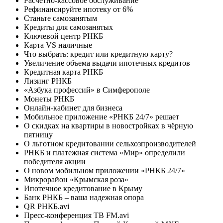
Расчетно-кассовое обслуживание
Рефинансируйте ипотеку от 6%
Станьте самозанятым
Кредиты для самозанятых
Ключевой центр РНКБ
Карта VS наличные
Что выбрать: кредит или кредитную карту?
Увеличение объема выдачи ипотечных кредитов
Кредитная карта РНКБ
Лизинг РНКБ
«Азбука профессий» в Симферополе
Монеты РНКБ
Онлайн-кабинет для бизнеса
Мобильное приложение «РНКБ 24/7» решает
О скидках на квартиры в новостройках в чёрную
пятницу
О льготном кредитовании сельхозпроизводителей
РНКБ и платежная система «Мир» определили
победителя акции
О новом мобильном приложении «РНКБ 24/7»
Микрорайон «Крымская роза»
Ипотечное кредитование в Крыму
Банк РНКБ – ваша надежная опора
QR РНКБ.avi
Пресс-конференция ТВ FM.avi