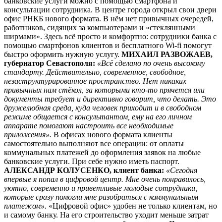
банковские услуги можно с помощью смартфона и
консультации сотрудника. В центре города открыл свои двери
офис РНКБ нового формата. В нём нет привычных очередей,
работников, сидящих за компьютерами и «стеклянными
ширмами». Здесь всё просто и комфортно: сотрудники банка с
помощью смартфонов клиентов и бесплатного Wi-fi помогут
быстро оформить нужную услугу.
МИХАИЛ РАЗВОЖАЕВ,
губернатор Севастополя:
«Всё сделано по очень высокому
стандарту. Действительно, современное, свободное,
незаструктурированное пространство. Нет никаких
привычных нам стёкол, за которыми кто-то прячется или
документы требует и директивно говорит, что делать. Это
дружелюбная среда, куда человек приходит и в свободном
режиме общается с консультантом, ему на его личном
аппарате помогают настроить все необходимые
приложения».
В офисах нового формата клиенты
самостоятельно выполняют все операции: от оплаты
коммунальных платежей до оформления заявок на любые
банковские услуги. При себе нужно иметь паспорт.
АЛЕКСАНДР КОЛУСЕНКО, клиент банка:
«Сегодня
впервые я попал в цифровой центр. Мне очень понравилось,
уютно, современно и приветливые молодые сотрудники,
которые сразу помогли мне разобраться с коммунальным
платежом».
«Цифровой офис» удобен не только клиентам, но
и самому банку. На его строительство уходит меньше затрат