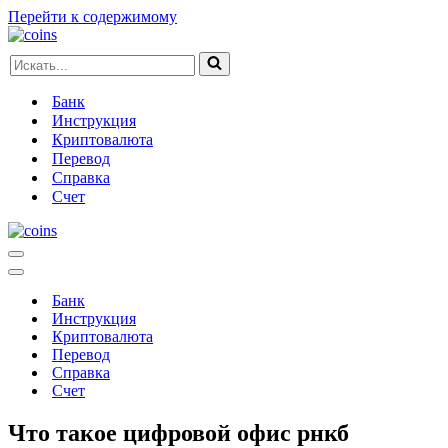
Перейти к содержимому
Искать...
Банк
Инструкция
Криптовалюта
Перевод
Справка
Счет
Меню
навигации
Меню
навигации
Банк
Инструкция
Криптовалюта
Перевод
Справка
Счет
Что такое цифровой офис рнкб