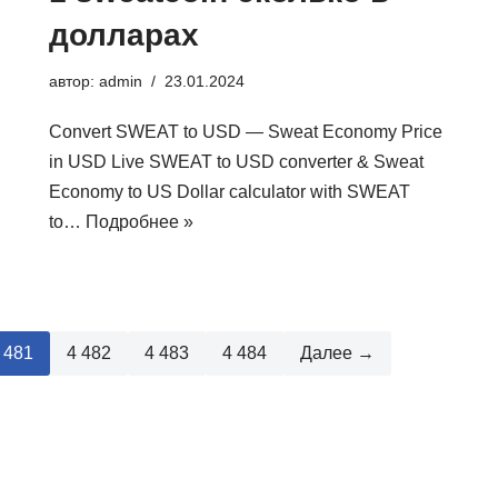
долларах
автор:
admin
23.01.2024
Convert SWEAT to USD — Sweat Economy Price
in USD Live SWEAT to USD converter & Sweat
Economy to US Dollar calculator with SWEAT
to…
Подробнее »
 481
4 482
4 483
4 484
Далее →