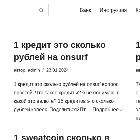
Банк
Инструкция
К
1 кредит это сколько
рублей на onsurf
автор:
admin
23.01.2024
а
B
1 кредит это сколько рублей на onsurf вопрос
Т
простой. Что такое кредиты? я не понимаю, в
с
какой это валюте? 15 кредитов это сколько
т
рублей,копеек. Поделиться2Пт,…
Подробнее »
э
п
1 sweatcoin сколько в