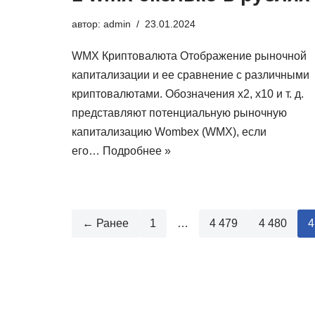
автор:
admin
23.01.2024
WMX Криптовалюта Отображение рыночной
капитализации и ее сравнение с различными
криптовалютами. Обозначения x2, x10 и т. д.
представляют потенциальную рыночную
капитализацию Wombex (WMX), если
его…
Подробнее »
← Ранее
1
…
4 479
4 480
4