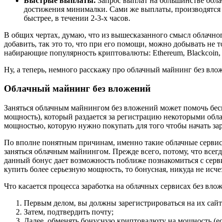
Быстрые выплаты.
Запрос выплат на большинстве обла
достижения минималки. Сами же выплаты, производятся в 
быстрее, в течении 2-3-х часов.
В общих чертах, думаю, что из вышесказанного смысл облачног
добавить, так это то, что при его помощи, можно добывать не т
набирающие популярность криптовалюты: Ethereum, Blackcoin, Da
Ну, а теперь, немного расскажу про облачный майнинг без влож
Облачный майнинг без вложений
Заняться облачным майнингом без вложений может помочь бес
мощность), который раздается за регистрацию некоторыми обла
мощностью, которую нужно покупать для того чтобы начать за
По вполне понятным причинам, именно такие облачные сервис
заняться облачным майнингом. Прежде всего, потому, что всегда
данный бонус дает возможность поближе познакомиться с серви
купить более серьезную мощность, то бонусная, никуда не исч
Что касается процесса заработка на облачных сервисах без влож
Первым делом, вы должны зарегистрироваться на их сайт
Затем, подтвердить почту;
Далее, обменять бонусную криптовалюту на мощность (е