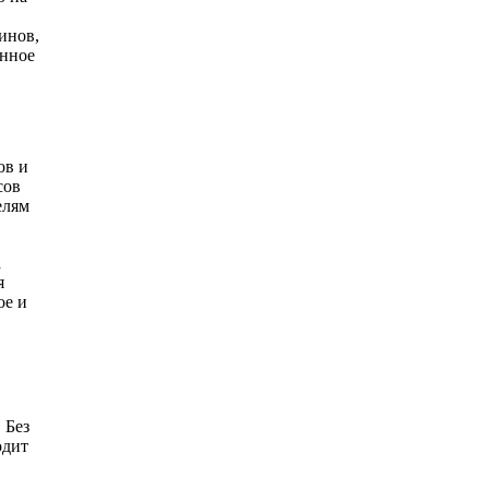
инов,
анное
ов и
сов
елям
а
я
ое и
 Без
одит