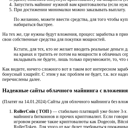
Запустить майнинг нужной вам криптовалюты (если нуж
При достижении минималки можно заказывать выплату.
По желанию, можете ввести средства, для того чтобы ку
набираться быстрее.
На тех же, где нужны будут вложения, процесс заработка в при
свои собственные средства для покупки мощностей.
Кстати, для тех, кто не желает вводить реальные деньги
на кранах и тратить ее потом на мощности в облачных сер
вкладывать не будете, лишь только приумножите, то, что 
Как видите, ничего сложного вот в таком вот интересном зараб
бонусный хэшрейт. С этим у вас проблем не будет, т.к. все на
перечислены далее.
Надежные сайты облачного майнинга с вложениям
(Платят на 14.01.2024) Сайты для облочного майнинга без вл
RollerCoin ( ТОП )
— стабильно платящий уже более 3-х 
майнинга биткоинов и прочих криптовалют. Если говорит
игровом режиме такие криптовалюты как Dogecoin, Bitcoin
RollerToken. Для этого от вас будет требоваться прокач