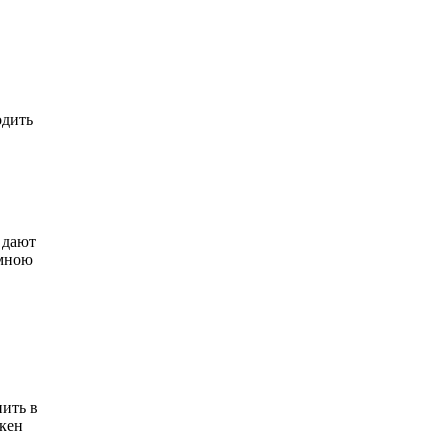
одить
 дают
 мною
нить в
окен