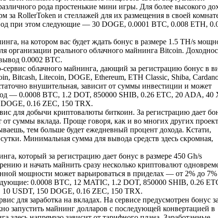
азличного рода простенькие мини игры. Для более высокого дох
 за RollerToken и стеллажей для их размещения в своей комнате
вод при этом следующие — 30 DOGE, 0.0001 BTC, 0.008 ETH, 0.
нга, на котором вас будет ждать бонус в размере 1.5 TH/s мощн
ля организации реального облачного майнинга Bitcoin. Доходнос
вывод 0.0002 BTC.
-сервис облачного майнинга, дающий за регистрацию бонус в в
n, Bitcash, Litecoin, DOGE, Ethereum, ETH Classic, Shiba, Cardano
остаточно внушительная, зависит от суммы инвестиции и может
од — 0.0008 BTC, 1.2 DOT, 850000 SHIB, 0.26 ETC, 20 ADA, 40 
0 DOGE, 0.16 ZEC, 150 TRX.
ис для добычи криптовалюты биткоин. За регистрацию дает бо
 от суммы вклада. Проще говоря, как и во многих других проек
ываешь, тем больше будет ежедневный процент дохода. Кстати,
 сутки. Минимальная сумма для вывода средств здесь скромная,
га, который за регистрацию дает бонус в размере 450 Gh/s
рению и начать майнить сразу несколько криптовалют одноврем
енной мощности может варьироваться в приделах — от 2% до 7%
дующие: 0.0008 BTC, 12 MATIC, 1.2 DOT, 850000 SHIB, 0.26 ETC
, 10 USDT, 150 DOGE, 0.16 ZEC, 150 TRX.
вис для заработка на вкладах. На сервисе предусмотрен бонус з
ожно запустить майнинг долларов с последующей конвертацией в
га здесь напрямую зависит от тарифного плана. Заработанные