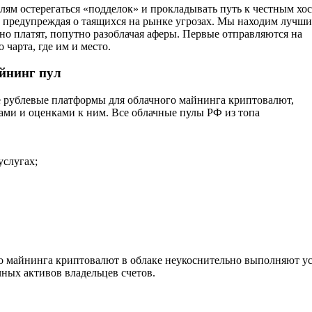
лям остерегаться «подделок» и прокладывать путь к честным хос
 предупреждая о таящихся на рынке угрозах. Мы находим лучши
но платят, попутно разоблачая аферы. Первые отправляются на
 чарта, где им и место.
айнинг пул
е рублевые платформы для облачного майнинга криптовалют,
ами и оценками к ним. Все облачные пулы РФ из топа
услугах;
го майнинга криптовалют в облаке неукоснительно выполняют у
ных активов владельцев счетов.