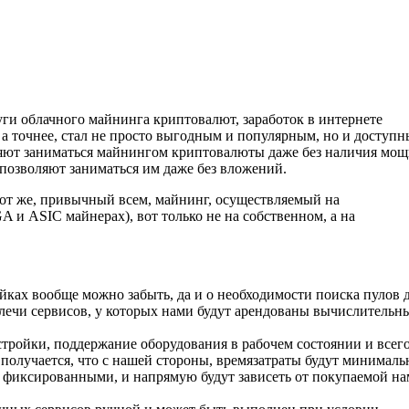
уги облачного майнинга криптовалют, заработок в интернете
а точнее, стал не просто выгодным и популярным, но и доступ
оляют заниматься майнингом криптовалюты даже без наличия мо
позволяют заниматься им даже без вложений.
от же, привычный всем, майнинг, осуществляемый на
 и ASIC майнерах), вот только не на собственном, а на
ойках вообще можно забыть, да и о необходимости поиска пулов 
 плечи сервисов, у которых нами будут арендованы вычислительн
настройки, поддержание оборудования в рабочем состоянии и всег
 получается, что с нашей стороны, времязатраты будут минимал
т фиксированными, и напрямую будут зависеть от покупаемой н