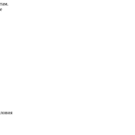
там.
е
словия