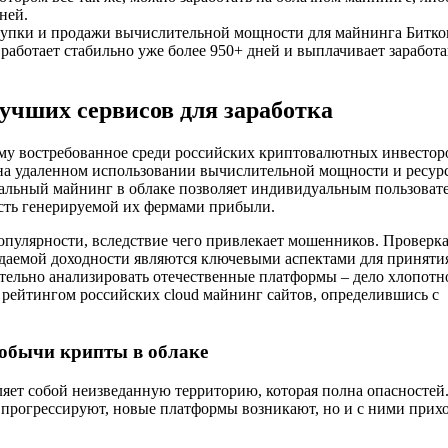
ней.
упки и продажи вычислительной мощности для майнинга Битко
работает стабильно уже более 950+ дней и выплачивает заработ
учших сервисов для заработка
ему востребованное среди российских криптовалютных инвестор
 на удаленном использовании вычислительной мощности и ресур
альный майнинг в облаке позволяет индивидуальным пользоват
асть генерируемой их фермами прибыли.
опулярности, вследствие чего привлекает мошенников. Проверк
идаемой доходности являются ключевыми аспектами для приняти
ятельно анализировать отечественные платформы – дело хлопотн
 рейтингом российских cloud майнинг сайтов, определившись с
добычи крипты в облаке
яет собой неизведанную территорию, которая полна опасностей.
 прогрессируют, новые платформы возникают, но и с ними прих
.