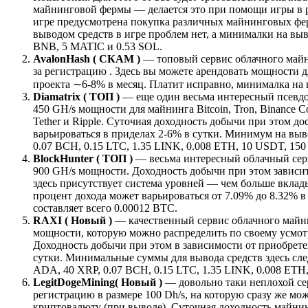
майнинговой фермы — делается это при помощи игры в р
игре предусмотрена покупка различных майнинговых ферм
выводом средств в игре проблем нет, а минималки на вы
BNB, 5 MATIC и 0.53 SOL.
AvalonHash ( СКАМ )
— топовый сервис облачного майни
за регистрацию . Здесь вы можете арендовать мощности д
проекта ∼6-8% в месяц. Платит исправно, минималка на 
Diamatrix ( ТОП )
— еще один весьма интересный псевдо
450 GH/s мощности для майнинга Bitcoin, Tron, Binance Coi
Tether и Ripple. Суточная доходность добычи при этом д
варьироваться в приделах 2-6% в сутки. Минимум на выв
0.07 BCH, 0.15 LTC, 1.35 LINK, 0.008 ETH, 10 USDT, 15
BlockHunter ( ТОП )
— весьма интересный облачный серв
900 GH/s мощности. Доходность добычи при этом зависит
здесь присутствует система уровней — чем больше вклад
процент дохода может варьироваться от 7.09% до 8.32% в
составляет всего 0.00012 BTC.
RAXI ( Новый )
— качественный сервис облачного майнин
мощности, которую можно распределить по своему усмот
Доходность добычи при этом в зависимости от приобрет
сутки. Минимальные суммы для вывода средств здесь сле
ADA, 40 XRP, 0.07 BCH, 0.15 LTC, 1.35 LINK, 0.008 ETH
LegitDogeMining
( Новый )
— довольно таки неплохой сер
регистрацию в размере 100 Dh/s, на которую сразу же м
криптовалюту (при выводе). Суточная доходность майнин