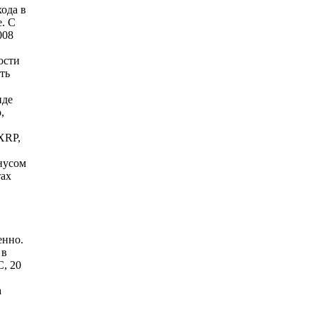
ода в
. С
008
ости
ть
иде
,
XRP,
нусом
тах
енно.
 в
, 20
а