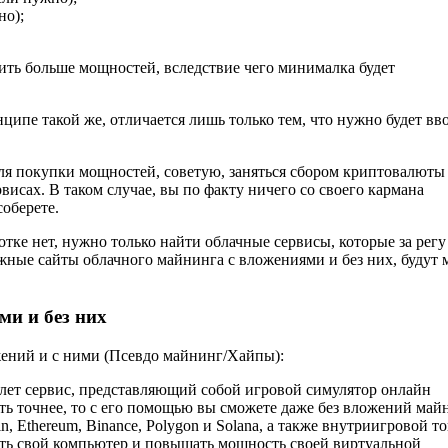
но);
пить больше мощностей, вследствие чего минималка будет
нципе такой же, отличается лишь только тем, что нужно будет вв
 для покупки мощностей, советую, заняться сбором криптовалюты
висах. В таком случае, вы по факту ничего со своего кармана
соберете.
отке нет, нужно только найти облачные сервисы, которые за регу
дежные сайты облачного майнинга с вложениями и без них, будут
и и без них
ожений и с ними (Псевдо майнинг/Хайпы):
лет сервис, представляющий собой игровой симулятор онлайн
ь точнее, то с его помощью вы сможете даже без вложений май
, Ethereum, Binance, Polygon и Solana, а также внутриигровой т
ивать свой компьютер и повышать мощность своей виртуальной