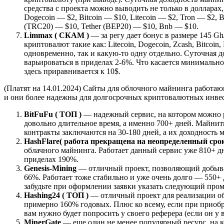
средства с проекта можно выводить не только в доллар
Dogecoin — $2, Bitcoin — $10, Litecoin — $2, Tron — $2, B
(TRC20) — $10, Tether (BEP20) — $10, Bnb — $10.
Limmax ( СКАМ )
— за регу дает бонус в размере 145 
криптовалют такие как: Litecoin, Dogecoin, Zcash, Bitcoin, 
одновременно, так и какую-то одну отдельно. Суточная 
варьироваться в приделах 2-6%. Что касается минимальн
здесь приравнивается к 10$.
(Платят на 14.01.2024) Сайты для облочного майнинга работа
и они более надежны для долгосрочных криптовалютных инве
BitFuFu ( ТОП )
— надежный сервис, на котором можно р
довольно длительное время, а именно 700+ дней. Майнить
контракты заключаются на 30-180 дней, а их доходность 
HashFlare
( работа прекращена на неопределенный срок
облачного майнинга. Работает данный сервис уже 810+ дне
приделах 190%.
Genesis-Mining
— отличный проект, позволяющий добывать
66%. Работает тоже стабильно и уже очень долго — 550+ 
забудьте при оформлении заявки указать следующий про
Hashing24 ( ТОП )
— отличный проект для реализации об
примерно 160% годовых. Плюс ко всему, если при приобр
вам нужно будет попросить у своего реферера (если он у в
MinerGate
— еще один не менее популярный ресурс, на ко