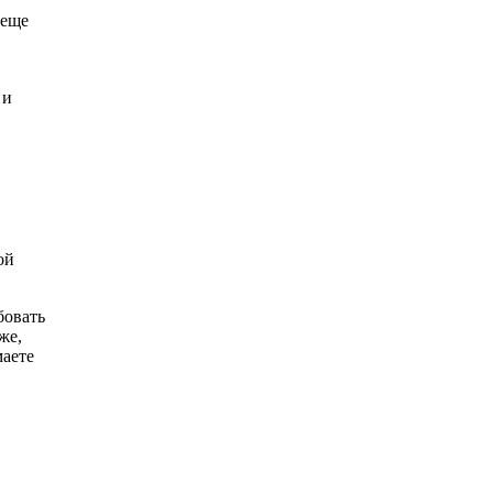
 еще
 и
ой
бовать
же,
маете