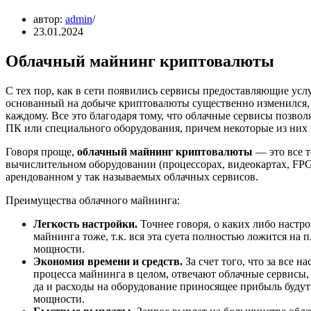
автор:
admin
23.01.2024
Облачный майнинг криптовалюты
С тех пор, как в сети появились сервисы предоставляющие усл
основанный на добыче криптовалюты существенно изменился, 
каждому. Все это благодаря тому, что облачные сервисы позв
ПК или специального оборудования, причем некоторые из них 
Говоря проще,
облачный майнинг криптовалюты
— это все т
вычислительном оборудовании (процессорах, видеокартах, FPGA
арендованном у так называемых облачных сервисов.
Преимущества облачного майнинга:
Легкость настройки.
Точнее говоря, о каких либо настр
майнинга тоже, т.к. вся эта суета полностью ложится на
мощности.
Экономия времени и средств.
За счет того, что за все 
процесса майнинга в целом, отвечают облачные сервисы,
да и расходы на оборудование приносящее прибыль буду
мощности.