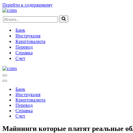
Перейти к содержимому
Искать...
Банк
Инструкция
Криптовалюта
Перевод
Справка
Счет
Меню
навигации
Меню
навигации
Банк
Инструкция
Криптовалюта
Перевод
Справка
Счет
Майнинги которые платят реальные о