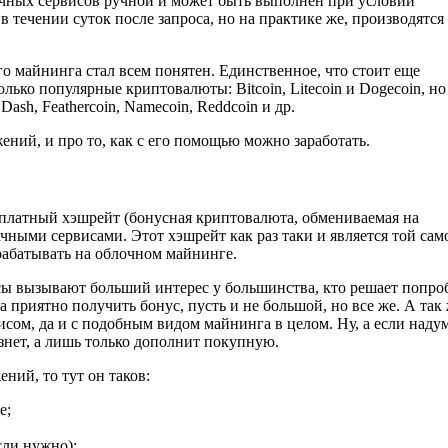
чных сервисов ручной и может быть выполнен при условии
течении суток после запроса, но на практике же, производятся
о майнинга стал всем понятен. Единственное, что стоит еще
олько популярные криптовалюты: Bitcoin, Litecoin и Dogecoin, но
sh, Feathercoin, Namecoin, Reddcoin и др.
ений, и про то, как с его помощью можно заработать.
платный хэшрейт (бонусная криптовалюта, обмениваемая на
чными сервисами. Этот хэшрейт как раз таки и является той сам
рабатывать на облочном майнинге.
ы вызывают больший интерес у большинства, кто решает попро
 приятно получить бонус, пусть и не большой, но все же. А так 
сом, да и с подобным видом майнинга в целом. Ну, а если наду
езнет, а лишь только дополнит покупную.
ений, то тут он таков:
е;
сли нужно);