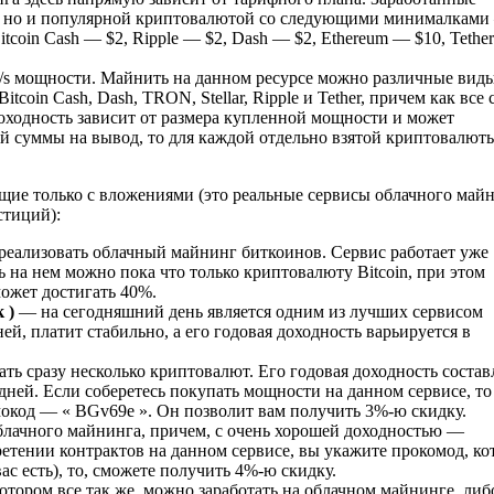
ах, но и популярной криптовалютой со следующими минималкам
itcoin Cash — $2, Ripple — $2, Dash — $2, Ethereum — $10, Tether
Gh/s мощности. Майнить на данном ресурсе можно различные вид
Bitcoin Cash, Dash, TRON, Stellar, Ripple и Tether, причем как все 
доходность зависит от размера купленной мощности и может
ой суммы на вывод, то для каждой отдельно взятой криптовалют
ющие только с вложениями (это реальные сервисы облачного май
стиций):
еализовать облачный майнинг биткоинов. Сервис работает уже
 на нем можно пока что только криптовалюту Bitcoin, при этом
может достигать 40%.
 )
— на сегодняшний день является одним из лучших сервисом
й, платит стабильно, а его годовая доходность варьируется в
 сразу несколько криптовалют. Его годовая доходность состав
дней. Если соберетесь покупать мощности на данном сервисе, то
мокод — « BGv69e ». Он позволит вам получить 3%-ю скидку.
лачного майнинга, причем, с очень хорошей доходностью —
етении контрактов на данном сервисе, вы укажите прокомод, к
ас есть), то, сможете получить 4%-ю скидку.
тором все так же, можно заработать на облачном майнинге, либ