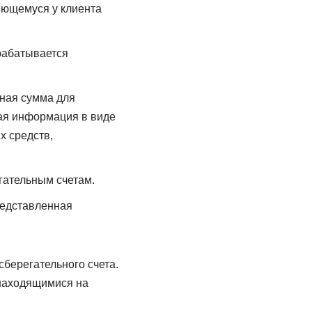
еющемуся у клиента
рабатывается
ная сумма для
ная информация в виде
х средств,
гательным счетам.
редставленная
сберегательного счета.
 находящимися на