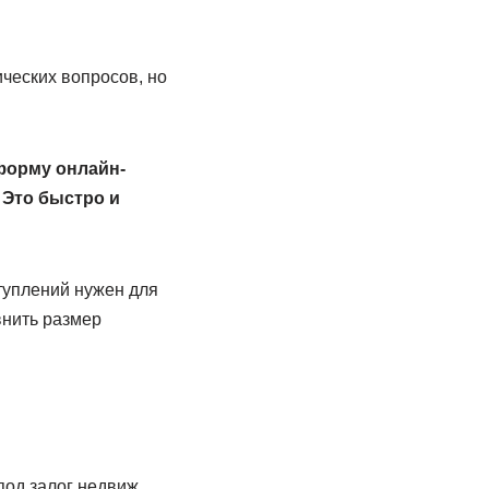
ческих вопросов, но
форму онлайн-
 Это быстро и
туплений нужен для
внить размер
од залог недвиж.