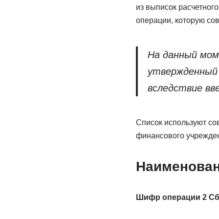
из выписок расчетног
операции, которую сов
На данный мом
утвержденный 
вследствие вв
Список используют со
финансового учрежден
Наименован
Шифр операции 2 Сб