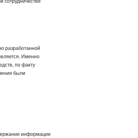
и сотрудничестве
но разработанной
овляется. Именно
едств, по факту
ления были
одержание информации