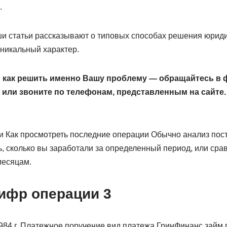
.
ши статьи рассказывают о типовых способах решения юриди
уникальный характер.
,
как решить именно Вашу проблему — обращайтесь в 
 или звоните по телефонам, представленным на сайте.
ии Как просмотреть последние операции Обычно анализ пос
ь, сколько вы заработали за определенный период, или сра
месяцам.
ифр операции 3
84 г. Платежное поручение вид платежа ГринФинанс займ п