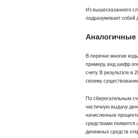
Из вышесказанного сл
подразумевает собой 
Аналогичные
В перечне многие коды
примеру, вид шифр оп
счету. В результате в 
своему существованию
По сберегательным сч
частичную выдачу дене
начисленные проценты
средствами появится 
денежных средств отк