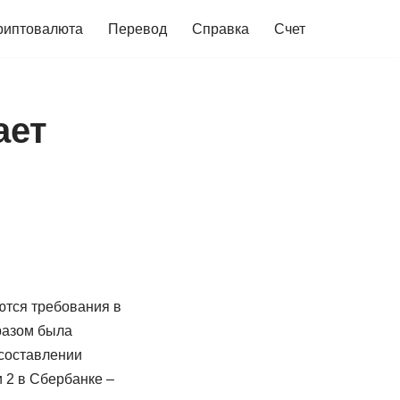
риптовалюта
Перевод
Справка
Счет
ает
тся требования в
разом была
 составлении
 2 в Сбербанке –