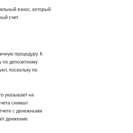
ельный взнос, который
ый счет.
ичную процедуру. К
у по депозитному
уют, поскольку по
о указывает на
счета снимал
отчете с денежными
ает движение