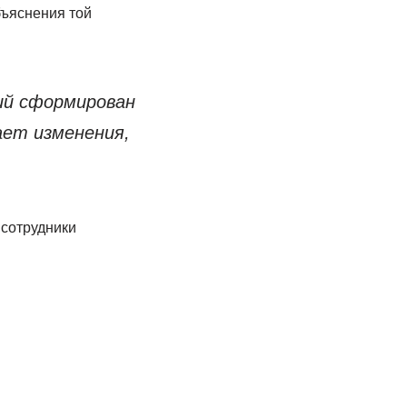
бъяснения той
ий сформирован
ает изменения,
 сотрудники