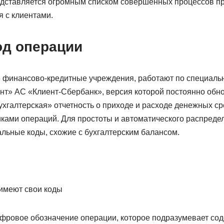
дставляется огромным списком совершенных процессов пр
 с клиентами.
од операции
ие финансово-кредитные учреждения, работают по специаль
т» АС «Клиент-Сбербанк», версия которой постоянно обн
хгалтерская» отчетность о приходе и расходе денежных ср
ками операций. Для простоты и автоматического распреде
ьные коды, схожие с бухгалтерским балансом.
имеют свои коды
ифровое обозначение операции, которое подразумевает с