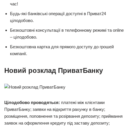
час!
Будь-які банківські операції доступні в Приват24
цілодобово.
Безкоштовні консультації в телефонному режимі та online
– цілодобово.
Безкоштовна картка для прямого доступу до грошей
компанії.
Новий розклад ПриватБанку
Цілодобово проводяться:
платежі між клієнтами
ПриватБанку; заявки на відкриття рахунку в банку;
розміщення, поповнення та розірвання депозиту; приймання
заявок на оформлення кредиту під заставу депозиту;