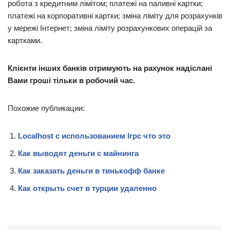
робота з кредитним лімітом; платежі на паливні картки;
платежі на корпоративні картки; зміна ліміту для розрахунків
у мережі Інтернет; зміна ліміту розрахункових операцій за
картками.
Клієнти інших банків отримують на рахунок надіслані
Вами гроші тільки в робочий час.
Похожие публикации:
Localhost с использованием lrpc что это
Как выводят деньги с майнинга
Как заказать деньги в тинькофф банке
Как открыть счет в турции удаленно