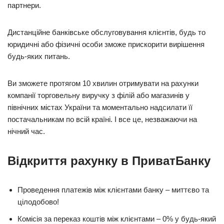
партнери.
Дистанційне банківське обслуговування клієнтів, будь то
юридичні або фізичні особи зможе прискорити вирішення
будь-яких питань.
Ви зможете протягом 10 хвилин отримувати на рахунки
компанії торговельну виручку з філій або магазинів у
північних містах України та моментально надсилати її
постачальникам по всій країні. І все це, незважаючи на
нічний час.
Відкриття рахунку в ПриватБанку
Проведення платежів між клієнтами банку – миттєво та
цілодобово!
Комісія за переказ коштів між клієнтами – 0% у будь-який