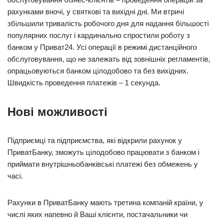
рахунками вночі, у святкові та вихідні дні. Ми втричі
збільшили тривалість робочого дня для надання більшості
популярних послуг і кардинально спростили роботу з
банком у Приват24. Усі операції в режимі дистанційного
обслуговування, що не залежать від зовнішніх регламентів,
опрацьовуються банком цілодобово та без вихідних.
Швидкість проведення платежів – 1 секунда.
Нові можливості
Підприємці та підприємства, які відкрили рахунок у
ПриватБанку, зможуть цілодобово працювати з банком і
приймати внутрішньобанківські платежі без обмежень у
часі.
Рахунки в ПриватБанку мають третина компаній країни, у
числі яких напевно й Ваші клієнти, постачальники чи