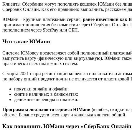
Клиенты Сбербанка могут пополнять кошелек ЮМани без лишни
Сбербанк Онлайн. Как его правильно выполнить, расскажем дал
ЮМани – крупный платежный сервис,
ранее известный как 
принимает пополнения без комиссии через СберБанк Онлайн. П
пополнением через SberPay или СБП.
Что такое ЮМани
Система ЮMoney представляет собой полноценный платежный 
выпустить карту (физическую или виртуальную). ЮМани так
практически всех платежных систем.
С марта 2021 г при регистрации кошелька пользователю автома
по набору опций продукт почти не отличается от пластиковой
покупки онлайн и офлайн;
снятие наличных в банкоматах;
денежные переводы и платежи.
Программы лояльности сервиса ЮМани
(кэшбек, скидки па
объеме. Баланс средств всех карт и кошелька клиента общий.
Как пополнить ЮМани через «СберБанк Онлайн