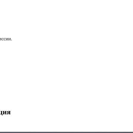
иссии.
ция