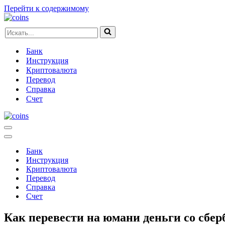
Перейти к содержимому
Искать...
Банк
Инструкция
Криптовалюта
Перевод
Справка
Счет
Меню
навигации
Меню
навигации
Банк
Инструкция
Криптовалюта
Перевод
Справка
Счет
Как перевести на юмани деньги со сбер