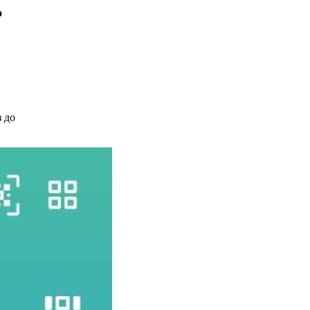
о
 до