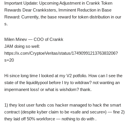
Important Update: Upcoming Adjustment in Crankk Token
Rewards Dear Crankksters, Imminent Reduction in Base
Reward: Currently, the base reward for token distribution in our
s.
Milen Minev — COO of Crankk
JAM doing so well:
https://x.com/CryptoeVeritas/status/1749099121376383206?
s=20
Hi since long time I looked at my V2 potfolio. How can I see the
state of the liquiditypool before I try to witdraw? not wanting an
impermanent loss! or what is wishdom? thank.
1) they lost user funds cos hacker managed to hack the smart
contract (despite kyber claim to be «safe and secure») — fine 2)
they laid off 50% workforce — nothing to do with .