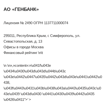
АО «ГЕНБАНК»
Лицензия № 2490 ОГРН 1137711000074
295011, Республика Крым, г. Симферополь, ул.
Севастопольская, д. 13
Офисы в городе Москва
Финансовый рейтинг \n\t
\n \n»,»content»:»\u041f\u043e
\u0434\u0430\u043d\u043d\u044b\u043c
\u043e\u0442\u0447\u0435\u0442\u043d\u043e\u0441\u0442\u0
438,
\u043f\u0443\u0431\u043b\u0438\u043a\u0443\u0435\u043c\u0
43e\u0439 \u043d\u0430 \u0441\u0430\u0439\u0442\u0435
\u0426\u0411″>’ >