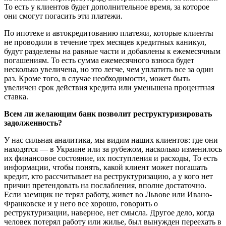
То есть у клиентов будет дополнительное время, за которое
они смогут погасить эти платежи.
По ипотеке и автокредитованию платежи, которые клиенты
не проводили в течение трех месяцев кредитных каникул,
будут разделены на равные части и добавлены к ежемесячным
погашениям. То есть сумма ежемесячного взноса будет
несколько увеличена, но это легче, чем уплатить все за один
раз. Кроме того, в случае необходимости, может быть
увеличен срок действия кредита или уменьшена процентная
ставка.
Всем ли желающим банк позволит реструктуризировать
задолженность?
У нас сильная аналитика, мы видим наших клиентов: где они
находятся — в Украине или за рубежом, насколько изменилось
их финансовое состояние, их поступления и расходы, То есть
информации, чтобы понять, какой клиент может погашать
кредит, кто рассчитывает на реструктуризацию, а у кого нет
причин претендовать на послабления, вполне достаточно.
Если заемщик не терял работу, живет во Львове или Ивано-
Франковске и у него все хорошо, говорить о
реструктуризации, наверное, нет смысла. Другое дело, когда
человек потерял работу или жилье, был вынужден переехать в