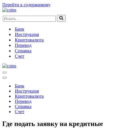
Перейти к содержимому
Искать...
Банк
Инструкция
Криптовалюта
Перевод
Справка
Счет
Меню
навигации
Меню
навигации
Банк
Инструкция
Криптовалюта
Перевод
Справка
Счет
Где подать заявку на кредитные