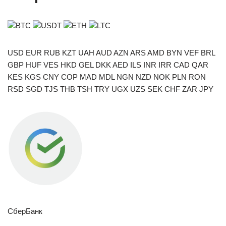
BTC
USDT
ETH
LTC
USD EUR RUB KZT UAH AUD AZN ARS AMD BYN VEF BRL
GBP HUF VES HKD GEL DKK AED ILS INR IRR CAD QAR
KES KGS CNY COP MAD MDL NGN NZD NOK PLN RON
RSD SGD TJS THB TSH TRY UGX UZS SEK CHF ZAR JPY
СберБанк