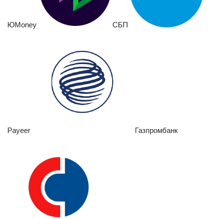
ЮMoney
СБП
Payeer
Газпромбанк