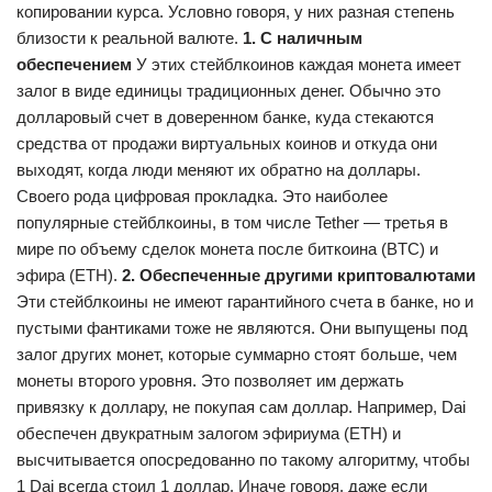
копировании курса. Условно говоря, у них разная степень
близости к реальной валюте.
1. С наличным
обеспечением
У этих стейблкоинов каждая монета имеет
залог в виде единицы традиционных денег. Обычно это
долларовый счет в доверенном банке, куда стекаются
средства от продажи виртуальных коинов и откуда они
выходят, когда люди меняют их обратно на доллары.
Своего рода цифровая прокладка. Это наиболее
популярные стейблкоины, в том числе Tether — третья в
мире по объему сделок монета после биткоина (BTC) и
эфира (ETH).
2. Обеспеченные другими криптовалютами
Эти стейблкоины не имеют гарантийного счета в банке, но и
пустыми фантиками тоже не являются. Они выпущены под
залог других монет, которые суммарно стоят больше, чем
монеты второго уровня. Это позволяет им держать
привязку к доллару, не покупая сам доллар. Например, Dai
обеспечен двукратным залогом эфириума (ETH) и
высчитывается опосредованно по такому алгоритму, чтобы
1 Dai всегда стоил 1 доллар. Иначе говоря, даже если